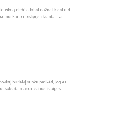
ausimą girdėjo labai dažnai ir gal turi
 nei karto neišlipęs į krantą. Tai
vintį burlaivį sunku patikėti, jog esi
ė, sukurta marisinistinės įstaigos