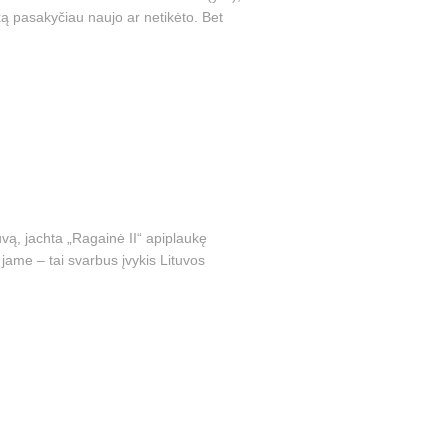
 ką pasakyčiau naujo ar netikėto. Bet
uvą, jachta „Ragainė II“ apiplaukę
k jame – tai svarbus įvykis Lituvos