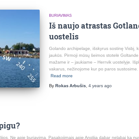
BURIAVIMAS
Iš naujo atrastas Gotla
uostelis
Golando archipelage, išskyrus sostinę Visbį, ko
jaukūs. Pirmoji mūsų šeimos stotelė Goltand
mažame ir – jaukiame – Herrvik uostelyje. Išpl
vakarus, nežinojome kur po paros sustosime. 
Read more
By
Rokas Arbušis
,
4 years
ago
 pigu?
jos. Ne apie buriavimą. Pasakojimais apie Angliją dabar nelabai ką nu