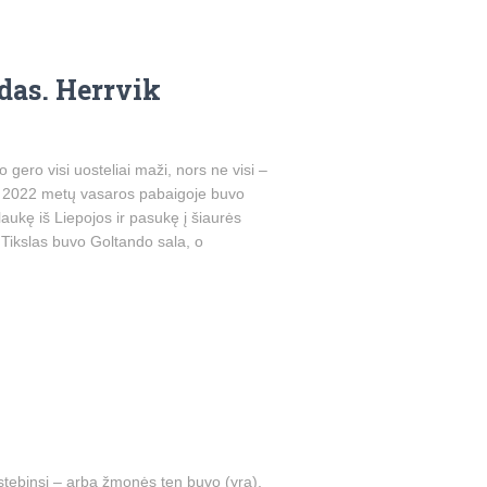
ndas. Herrvik
 gero visi uosteliai maži, nors ne visi –
e 2022 metų vasaros pabaigoje buvo
aukę iš Liepojos ir pasukę į šiaurės
Tikslas buvo Goltando sala, o
stebinsi – arba žmonės ten buvo (yra),