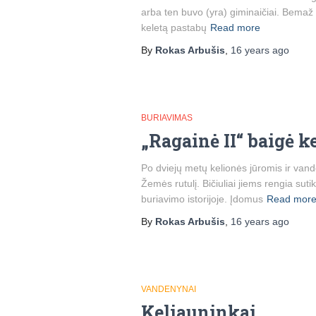
arba ten buvo (yra) giminaičiai. Bemaž v
keletą pastabų
Read more
By
Rokas Arbušis
,
16 years
ago
BURIAVIMAS
„Ragainė II“ baigė k
Po dviejų metų kelionės jūromis ir vand
Žemės rutulį. Bičiuliai jiems rengia suti
buriavimo istorijoje. Įdomus
Read mor
By
Rokas Arbušis
,
16 years
ago
VANDENYNAI
Keliauninkai