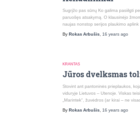
Sugrįžo pas sūnų Ko galima pasiilgti per
paruošęs atsakymą. O klausinėjo žmonės 
naujas nonstop serijos plaukimo aplink
By
Rokas Arbušis
,
16 years
ago
KRANTAS
Jūros dvelksmas tol
Stovint ant pantoninės prieplaukos, koja 
viduryje Lietuvos – Utenoje. Viskas teisi
„Marintek“, žuvėdros (ar kirai – ne visa
By
Rokas Arbušis
,
16 years
ago
Posts