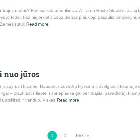
 trejus metus? Paklauskite amerikiečio Williamo Reido Stowe’o. Jis šį kl
jo todėl, kad niujorkietis 1152 dienas plaukiojo pasaulio vandenynuose
 Žemės rutulį
Read more
i nuo jūros
įsispyrus į klampę, klausantis žuvėdrų klyksmų ir žvelgiant į tolumoje sto
ngai – plaukiantis lieptelis (prieplauka gal per drąsiai pavadinta), klamp
da atskirsi) ir vanduo. Viskas
Read more
1
2
NEXT