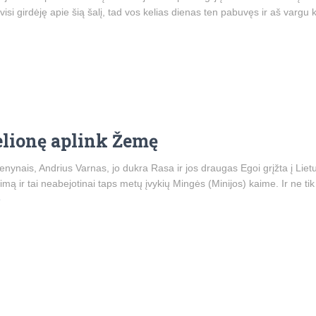
isi girdėję apie šią šalį, tad vos kelias dienas ten pabuvęs ir aš vargu
elionę aplink Žemę
enynais, Andrius Varnas, jo dukra Rasa ir jos draugas Egoi grįžta į Liet
kimą ir tai neabejotinai taps metų įvykių Mingės (Minijos) kaime. Ir ne ti
e