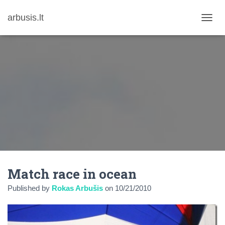
arbusis.lt
T
O
G
G
L
E
N
A
V
I
G
A
T
I
O
N
Match race in ocean
Published by
Rokas Arbušis
on
10/21/2010