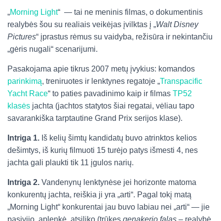
„
Morning Light
“ — tai ne meninis filmas, o dokumentinis
realybės šou su realiais veikėjas įvilktas į „
Walt Disney
Pictures
“ įprastus rėmus su vaidyba, režisūra ir nekintančiu
„gėris nugali“ scenarijumi.
Pasakojama apie tikrus 2007 metų įvykius: komandos
parinkimą
, treniruotes ir lenktynes regatoje „
Transpacific
Yacht Race
“ to paties pavadinimo kaip ir filmas
TP52
klasės
jachta (jachtos statytos šiai regatai, vėliau tapo
savarankiška tarptautine Grand Prix serijos klase).
Intriga 1.
Iš kelių šimtų kandidatų buvo atrinktos kelios
dešimtys, iš kurių filmuoti 15 turėjo patys išmesti 4, nes
jachta gali plaukti tik 11 įgulos narių.
Intriga 2.
Vandenynų lenktynėse jei horizonte matoma
konkurentų jachta, reiškia ji yra „arti“. Pagal tokį matą
„Morning Light“ konkurentai jau buvo labiau nei „arti“ — jie
pasivijo, aplenkė, atsiliko (trūkęs
genakerio falas
– realybė