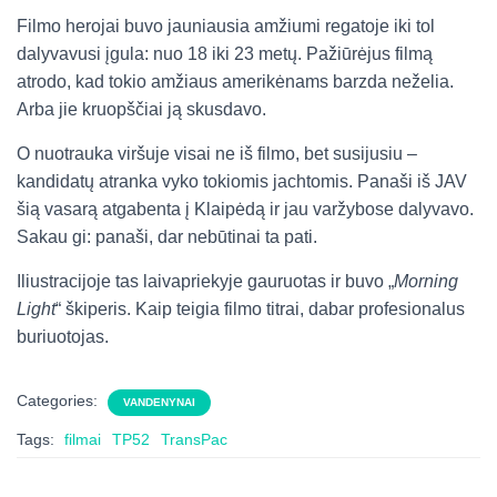
Filmo herojai buvo jauniausia amžiumi regatoje iki tol
dalyvavusi įgula: nuo 18 iki 23 metų. Pažiūrėjus filmą
atrodo, kad tokio amžiaus amerikėnams barzda neželia.
Arba jie kruopščiai ją skusdavo.
O nuotrauka viršuje visai ne iš filmo, bet susijusiu –
kandidatų atranka vyko tokiomis jachtomis. Panaši iš JAV
šią vasarą atgabenta į Klaipėdą ir jau varžybose dalyvavo.
Sakau gi: panaši, dar nebūtinai ta pati.
Iliustracijoje tas laivapriekyje gauruotas ir buvo „
Morning
Light
“ škiperis. Kaip teigia filmo titrai, dabar profesionalus
buriuotojas.
Categories:
VANDENYNAI
Tags:
filmai
TP52
TransPac