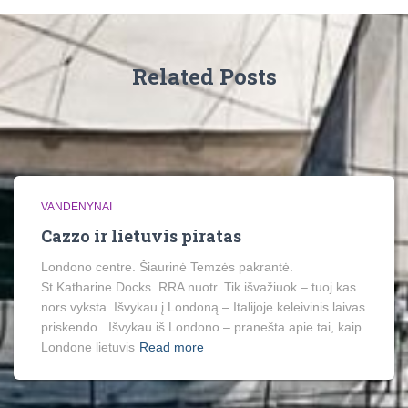
Related Posts
VANDENYNAI
Cazzo ir lietuvis piratas
Londono centre. Šiaurinė Temzės pakrantė.
St.Katharine Docks. RRA nuotr. Tik išvažiuok – tuoj kas
nors vyksta. Išvykau į Londoną – Italijoje keleivinis laivas
priskendo . Išvykau iš Londono – pranešta apie tai, kaip
Londone lietuvis
Read more