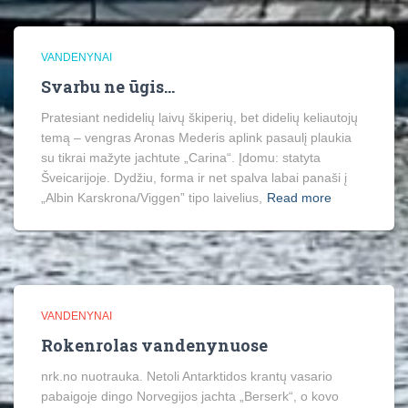
VANDENYNAI
Svarbu ne ūgis…
Pratesiant nedidelių laivų škiperių, bet didelių keliautojų
temą – vengras Aronas Mederis aplink pasaulį plaukia
su tikrai mažyte jachtute „Carina“. Įdomu: statyta
Šveicarijoje. Dydžiu, forma ir net spalva labai panaši į
„Albin Karskrona/Viggen” tipo laivelius,
Read more
VANDENYNAI
Rokenrolas vandenynuose
nrk.no nuotrauka. Netoli Antarktidos krantų vasario
pabaigoje dingo Norvegijos jachta „Berserk“, o kovo