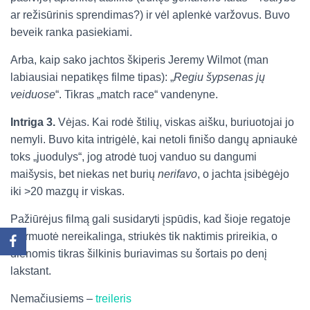
ar režisūrinis sprendimas?) ir vėl aplenkė varžovus. Buvo
beveik ranka pasiekiami.
Arba, kaip sako jachtos škiperis Jeremy Wilmot (man
labiausiai nepatikęs filme tipas): „
Regiu šypsenas jų
veiduose
“. Tikras „match race“ vandenyne.
Intriga 3.
Vėjas. Kai rodė štilių, viskas aišku, buriuotojai jo
nemyli. Buvo kita intrigėlė, kai netoli finišo dangų apniaukė
toks „juodulys“, jog atrodė tuoj vanduo su dangumi
maišysis, bet niekas net burių
nerifavo
, o jachta įsibėgėjo
iki >20 mazgų ir viskas.
Pažiūrėjus filmą gali susidaryti įspūdis, kad šioje regatoje
šturmuotė nereikalinga, striukės tik naktimis prireikia, o
dienomis tikras šilkinis buriavimas su šortais po denį
lakstant.
Nemačiusiems –
treileris