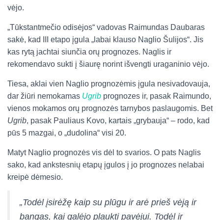
vėjo.
„Tūkstantmečio odisėjos“ vadovas Raimundas Daubaras
sakė, kad III etapo įgula „labai klauso Naglio Šulijos“. Jis
kas rytą jachtai siunčia orų prognozes. Naglis ir
rekomendavo sukti į šiaurę norint išvengti uraganinio vėjo.
Tiesa, aklai vien Naglio prognozėmis įgula nesivadovauja,
dar žiūri nemokamas
Ugrib
prognozes ir, pasak Raimundo,
vienos mokamos orų prognozės tarnybos paslaugomis. Bet
Ugrib
, pasak Pauliaus Kovo, kartais „grybauja“ – rodo, kad
pūs 5 mazgai, o „dudolina“ visi 20.
Matyt Naglio prognozės vis dėl to svarios. O pats Naglis
sako, kad ankstesnių etapų įgulos į jo prognozes nelabai
kreipė dėmesio.
„Todėl įsirėžę kaip su plūgu ir arė prieš vėją ir
bangas, kai galėjo plaukti pavėjui. Todėl ir