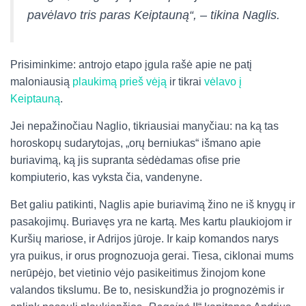
pavėlavo tris paras Keiptauną“, – tikina Naglis.
Prisiminkime: antrojo etapo įgula rašė apie ne patį
maloniausią
plaukimą prieš vėją
ir tikrai
vėlavo į
Keiptauną
.
Jei nepažinočiau Naglio, tikriausiai manyčiau: na ką tas
horoskopų sudarytojas, „orų berniukas“ išmano apie
buriavimą, ką jis supranta sėdėdamas ofise prie
kompiuterio, kas vyksta čia, vandenyne.
Bet galiu patikinti, Naglis apie buriavimą žino ne iš knygų ir
pasakojimų. Buriavęs yra ne kartą. Mes kartu plaukiojom ir
Kuršių mariose, ir Adrijos jūroje. Ir kaip komandos narys
yra puikus, ir orus prognozuoja gerai. Tiesa, ciklonai mums
nerūpėjo, bet vietinio vėjo pasikeitimus žinojom kone
valandos tikslumu. Be to, nesiskundžia jo prognozėmis ir