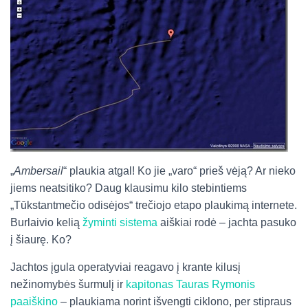
„
Ambersail
“ plaukia atgal! Ko jie „varo“ prieš vėją? Ar nieko
jiems neatsitiko? Daug klausimu kilo stebintiems
„Tūkstantmečio odisėjos“ trečiojo etapo plaukimą internete.
Burlaivio kelią
žyminti sistema
aiškiai rodė – jachta pasuko
į šiaurę. Ko?
Jachtos įgula operatyviai reagavo į krante kilusį
nežinomybės šurmulį ir
kapitonas Tauras Rymonis
paaiškino
– plaukiama norint išvengti ciklono, per stipraus