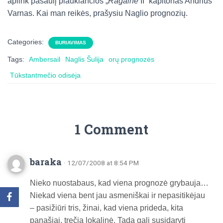
aplink pasaulį plaukiančios „
Ragainė
II“ kapitonas Andrius
Varnas. Kai man reikės, prašysiu Naglio prognozių.
Categories:
BURIAVIMAS
Tags:
Ambersail
Naglis Šulija
orų prognozės
Tūkstantmečio odisėja
1 Comment
baraka
· 12/07/2008 at 8:54 PM
Nieko nuostabaus, kad viena prognozė grybauja…
Niekad viena bent jau asmeniškai ir nepasitikėjau
– pasižiūri tris, žinai, kad viena prideda, kita
panašiai, trečia lokalinė. Tada gali susidaryti