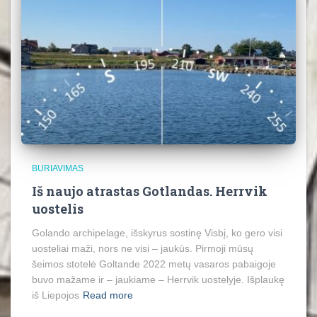
BURIAVIMAS
Iš naujo atrastas Gotlandas. Herrvik
uostelis
Golando archipelage, išskyrus sostinę Visbį, ko gero visi
uosteliai maži, nors ne visi – jaukūs. Pirmoji mūsų
šeimos stotelė Goltande 2022 metų vasaros pabaigoje
buvo mažame ir – jaukiame – Herrvik uostelyje. Išplaukę
iš Liepojos
Read more