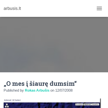
arbusis.lt
T
O
G
G
L
E
N
A
V
I
G
A
T
I
O
N
„O mes į šiaurę dumsim“
Published by
Rokas Arbušis
on
12/07/2008