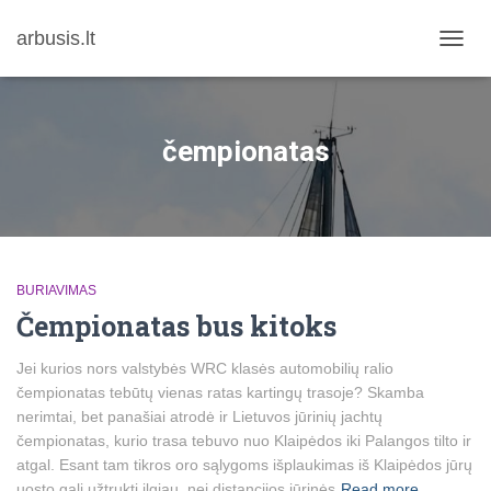
arbusis.lt
TOGG
NAVIG
čempionatas
BURIAVIMAS
Čempionatas bus kitoks
Jei kurios nors valstybės WRC klasės automobilių ralio
čempionatas tebūtų vienas ratas kartingų trasoje? Skamba
nerimtai, bet panašiai atrodė ir Lietuvos jūrinių jachtų
čempionatas, kurio trasa tebuvo nuo Klaipėdos iki Palangos tilto ir
atgal. Esant tam tikros oro sąlygoms išplaukimas iš Klaipėdos jūrų
uosto gali užtrukti ilgiau, nei distancijos jūrinės
Read more