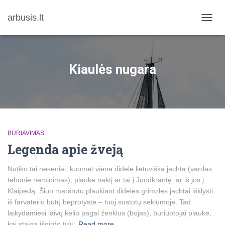
arbusis.lt
TOGG
NAVIG
Kiaulės nugara
BURIAVIMAS
Legenda apie žveją
Nutiko tai neseniai, kuomet viena didelė lietuviška jachta (vardas
tebūnie neminimas), plaukė naktį ar tai į Juodkrantę, ar iš jos į
Klaipėdą. Šiuo maršrutu plaukiant didelės grimzlės jachtai išklysti
iš farvaterio būtų beprotystė – tuoj sustotų seklumoje. Tad
laikydamiesi laivų kelio pagal ženklus (bojas), buriuotojai plaukė,
kai staiga išgirdo tylų:
Read more