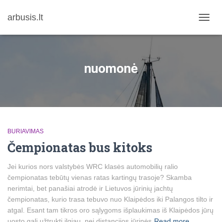
arbusis.lt
TOGG
NAVIG
nuomonė
BURIAVIMAS
Čempionatas bus kitoks
Jei kurios nors valstybės WRC klasės automobilių ralio
čempionatas tebūtų vienas ratas kartingų trasoje? Skamba
nerimtai, bet panašiai atrodė ir Lietuvos jūrinių jachtų
čempionatas, kurio trasa tebuvo nuo Klaipėdos iki Palangos tilto ir
atgal. Esant tam tikros oro sąlygoms išplaukimas iš Klaipėdos jūrų
uosto gali užtrukti ilgiau, nei distancijos jūrinės
Read more