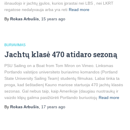
išnaudojo ir jachtų įgulos, kurios įprastai nei LBS , nei LKRT
regatose nedalyvauja arba yra reti
Read more
By
Rokas Arbušis
,
15 years
ago
BURIAVIMAS
Jachtų klasė 470 atidaro sezoną
PSU Sailing on a Boat from Tom Miron on Vimeo. Linksmas
Portlando valstijos universiteto buriavimo komandos (Portland
State University Sailing Team) studentų filmukas. Labai tinka ta
proga, kad šeštadienį Kauno mariose startuoja 470 jachtų klasės
sezonas. Gal nebus taip, kaip Amerikoje (daugiau nuotraukų ir
vaizdo klipų galima pasižiūrėti Portlando buriuotojų
Read more
By
Rokas Arbušis
,
17 years
ago