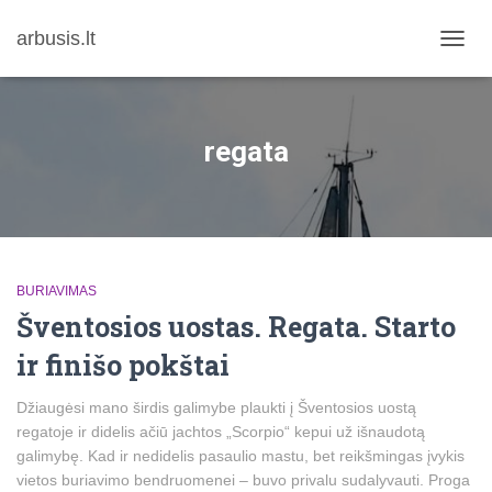
arbusis.lt
TOGG
NAVIG
regata
BURIAVIMAS
Šventosios uostas. Regata. Starto
ir finišo pokštai
Džiaugėsi mano širdis galimybe plaukti į Šventosios uostą
regatoje ir didelis ačiū jachtos „Scorpio“ kepui už išnaudotą
galimybę. Kad ir nedidelis pasaulio mastu, bet reikšmingas įvykis
vietos buriavimo bendruomenei – buvo privalu sudalyvauti. Proga