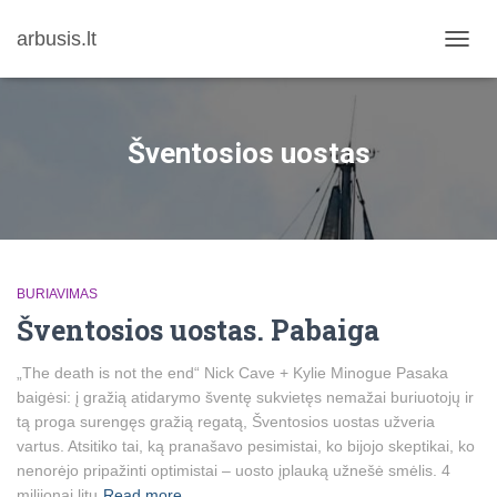
arbusis.lt
TOGG
NAVIG
Šventosios uostas
BURIAVIMAS
Šventosios uostas. Pabaiga
„The death is not the end“ Nick Cave + Kylie Minogue Pasaka
baigėsi: į gražią atidarymo šventę sukvietęs nemažai buriuotojų ir
tą proga surengęs gražią regatą, Šventosios uostas užveria
vartus. Atsitiko tai, ką pranašavo pesimistai, ko bijojo skeptikai, ko
nenorėjo pripažinti optimistai – uosto įplauką užnešė smėlis. 4
milijonai litų
Read more