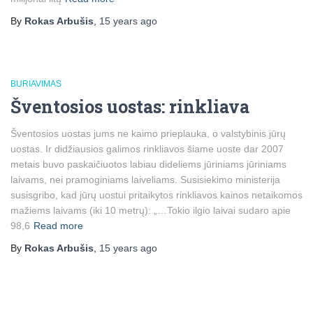
By
Rokas Arbušis
,
15 years
ago
BURIAVIMAS
Šventosios uostas: rinkliava
Šventosios uostas jums ne kaimo prieplauka, o valstybinis jūrų
uostas. Ir didžiausios galimos rinkliavos šiame uoste dar 2007
metais buvo paskaičiuotos labiau dideliems jūriniams jūriniams
laivams, nei pramoginiams laiveliams. Susisiekimo ministerija
susisgribo, kad jūrų uostui pritaikytos rinkliavos kainos netaikomos
mažiems laivams (iki 10 metrų): „…Tokio ilgio laivai sudaro apie
98,6
Read more
By
Rokas Arbušis
,
15 years
ago