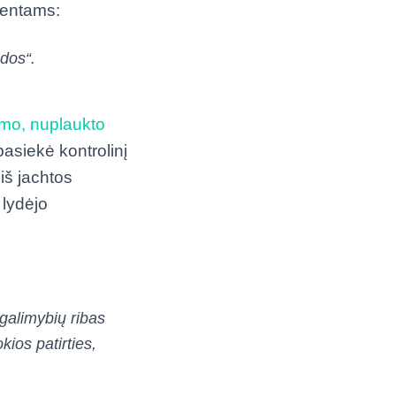
urentams:
dos“.
umo, nuplaukto
pasiekė kontrolinį
iš jachtos
 lydėjo
galimybių ribas
okios patirties,