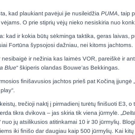
ta, kad plaukiant pavėjui jie nusileidžia
PUMA
, taip
 vėjams. O prie stiprių vėjų nieko nesiskiria nuo konk
ta: kad ir kokia būtų sėkminga taktika, geras laivas,
iai Fortūna šypsojosi dažniau, nei kitoms jachtoms.
nesibaigė ir nežinia kas laimės VOR, pareiškė ir ant
ca
Blue
“ škiperis olandas Bouwe’as Bekkingas.
rmosios finišavusios jachtos prieš pat Kočiną įjun
 play“.
istų, trečioji naktį į pirmadienį turėtų finišuoti E3, o
verda tikra dvikova – jas skiria tik viena jūrmylė. „
Delt
“ nuo jų atsilikusios atitinkamai 10 ir 30 jūrmylių. Blo
jiems iki finišo dar daugiau kaip 500 jūrmylių. Kai kitų