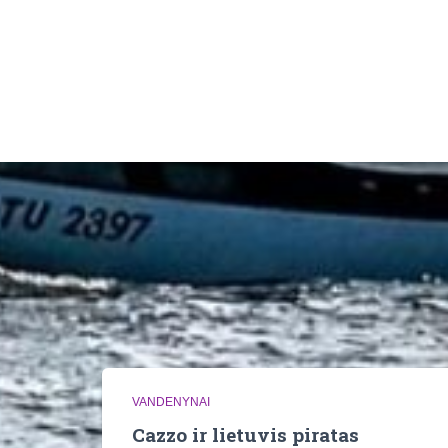
VANDENYNAI
Cazzo ir lietuvis piratas