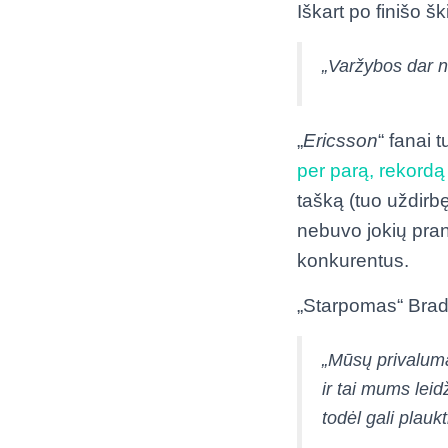
Iškart po finišo š
„Varžybos dar 
„
Ericsson
“ fanai 
per parą, rekordą
tašką (tuo uždirbę
nebuvo jokių pran
konkurentus.
„Starpomas“ Brada
„Mūsų privaluma
ir tai mums leidž
todėl gali plaukt