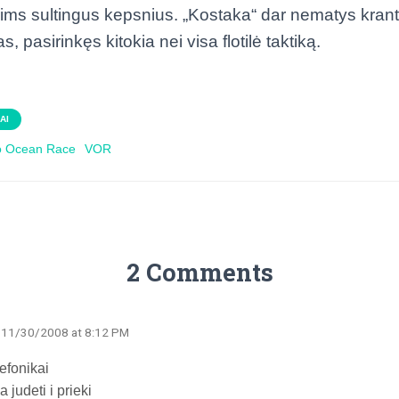
 krims sultingus kepsnius. „Kostaka“ dar nematys kra
, pasirinkęs kitokia nei visa flotilė taktiką.
AI
o Ocean Race
VOR
2 Comments
· 11/30/2008 at 8:12 PM
efonikai
a judeti i prieki