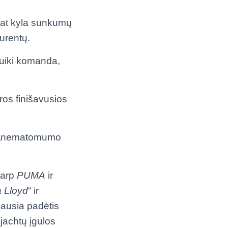
 pat kyla sunkumų
urentų.
 puiki komanda,
ros finišavusios
gė „nematomumo
 tarp
PUMA
ir
a
Lloyd
“ ir
giausia padėtis
 jachtų įgulos