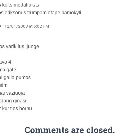
s koks medaliukas
uos eriksonus trumpam etape pamokyti.
o
· 12/01/2008 at 6:02 PM
os variklius ijunge
savo 4
ma gale
i gaila pumos
ysim
nai vaziuoja
erdaug giriasi
 kur ties hornu
Comments are closed.