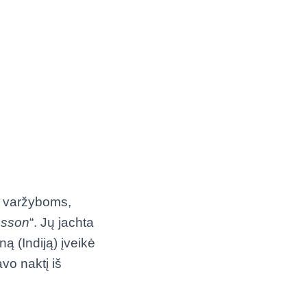
varžyboms,
csson
“. Jų jachta
ną (Indiją) įveikė
vo naktį iš