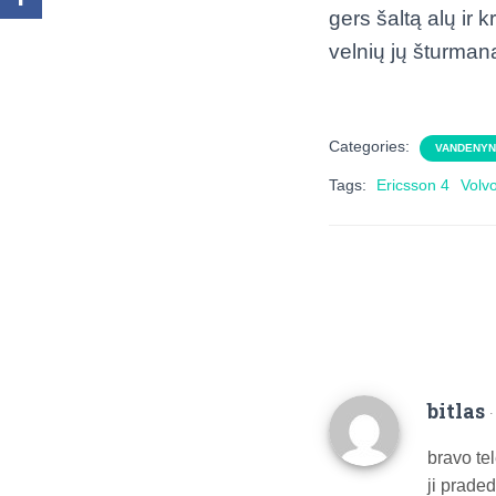
gers šaltą alų ir
velnių jų šturmanas
Categories:
VANDENYN
Tags:
Ericsson 4
Volv
bitlas
bravo tel
ji praded