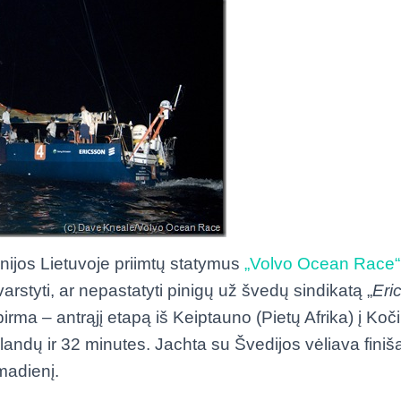
ijos Lietuvoje priimtų statymus
„Volvo Ocean Race“
varstyti, ar nepastatyti pinigų už švedų sindikatą „
Eri
pirma – antrąjį etapą iš Keiptauno (Pietų Afrika) į Koči
landų ir 32 minutes. Jachta su Švedijos vėliava finiša
madienį.