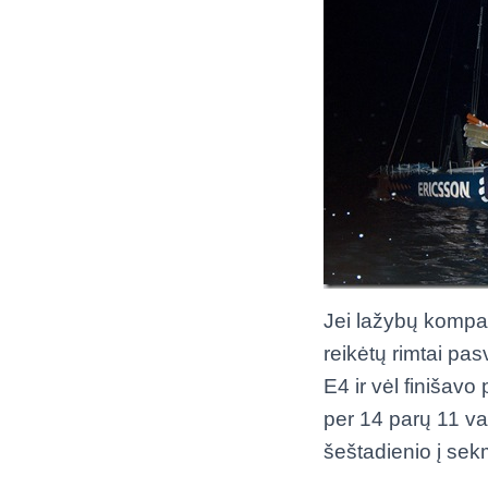
Jei lažybų kompan
reikėtų rimtai pas
E4 ir vėl finišavo 
per 14 parų 11 va
šeštadienio į sek