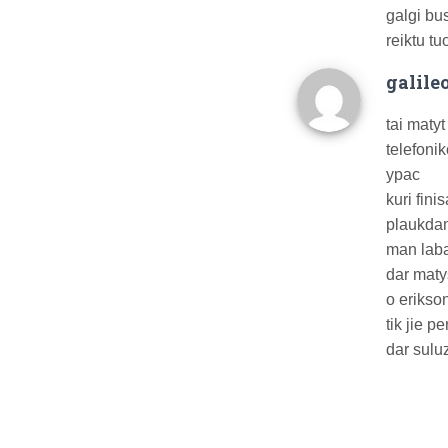
galgi bu
reiktu t
galile
tai matyt
telefonik
ypac
kuri fini
plaukda
man laba
dar mat
o erikso
tik jie p
dar suluz