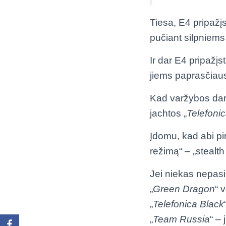
Tiesa, E4 pripažįs
pučiant silpniems
Ir dar E4 pripažįs
jiems paprasčiaus
Kad varžybos dar 
jachtos „
Telefoni
Įdomu, kad abi pi
režimą“ – „stealth
Jei niekas nepasike
„
Green
Dragon
“ 
„
Telefonica
Black
„
Team
Russia
“ – 