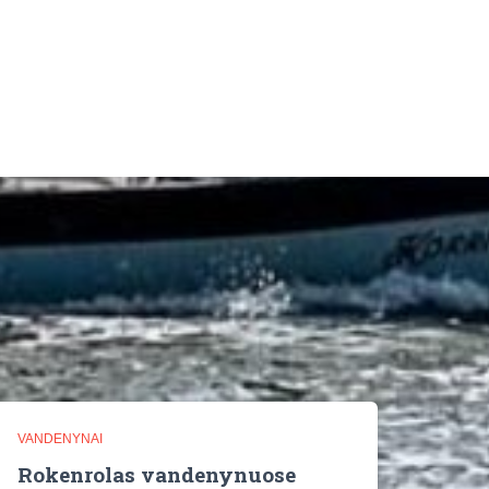
VANDENYNAI
Rokenrolas vandenynuose