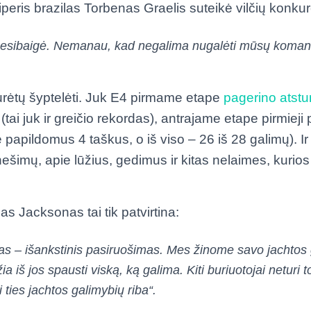
kiperis brazilas Torbenas Graelis suteikė vilčių konk
nesibaigė. Nemanau, kad negalima nugalėti mūsų koman
turėtų šyptelėti. Juk E4 pirmame etape
pagerino atst
(tai juk ir greičio rekordas), antrajame etape pirmieji 
 papildomus 4 taškus, o iš viso – 26 iš 28 galimų). Ir 
ešimų, apie lūžius, gedimus ir kitas nelaimes, kurios
s Jacksonas tai tik patvirtina:
s – išankstinis pasiruošimas. Mes žinome savo jachtos 
ia iš jos spausti viską, ką galima. Kiti buriuotojai neturi t
i ties jachtos galimybių riba“.