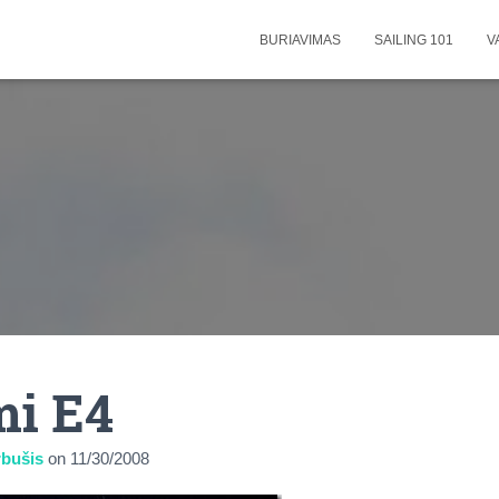
BURIAVIMAS
SAILING 101
V
mi E4
bušis
on
11/30/2008