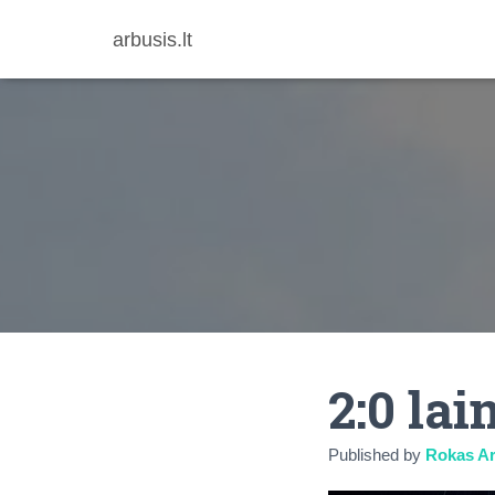
arbusis.lt
2:0 lai
Published by
Rokas Ar