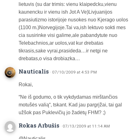
lietuvis (su dar trimis: vienu klaipedcku,vienu
kaunencku ir vienu ish Jot A Ve)Livjuanijos
parasiutizmo istorijoje nusokes nuo Kjerago uolos
(1100 m.)Norvegijoje.Tai va,ish lektuvo sokti mes
cia susirinke visi galime,ale pabandytute nuo
Telebachnios,ar uolos,vat kur drebatas
tikrasis,sake vyrai,prasideda…ir netgi ne
drebatas,o visa drobiazka…
Nauticalis
· 07/10/2009 at 4:53 PM
Rokai,
“Ne iš godumo, o tik vykdydamas mirštančios
motušės valią“, tskant. Kad jau pargrįžai, tai gal
užšok pas Puklevičių jo žadėtų FHM? ;)
Rokas Arbušis
· 07/13/2009 at 11:14 AM
@Nauticalis,