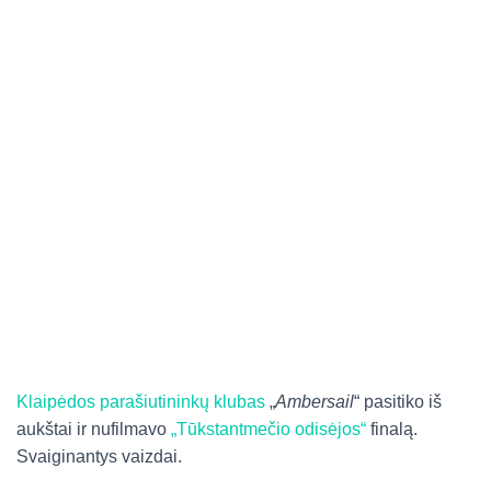
Klaipėdos parašiutininkų klubas
„
Ambersail
“ pasitiko iš
aukštai ir nufilmavo
„Tūkstantmečio odisėjos“
finalą.
Svaiginantys vaizdai.