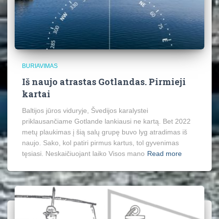
BURIAVIMAS
Iš naujo atrastas Gotlandas. Pirmieji
kartai
Baltijos jūros viduryje, Švedijos karalystei
priklausančiame Gotlande lankiausi ne kartą. Bet 2022
metų plaukimas į šią salų grupę buvo lyg atradimas iš
naujo. Sako, kol patiri pirmus kartus, tol gyvenimas
tęsiasi. Neskaičiuojant laiko Visos mano
Read more