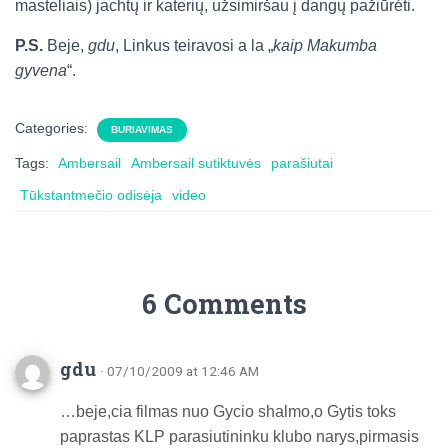
masteliais) jachtų ir katerių, užsimiršau į dangų pažiūrėti.
P.S.
Beje,
gdu
, Linkus teiravosi a la „
kaip Makumba
gyvena
“.
Categories:
BURIAVIMAS
Tags:
Ambersail
Ambersail sutiktuvės
parašiutai
Tūkstantmečio odisėja
video
6 Comments
gdu
· 07/10/2009 at 12:46 AM
…beje,cia filmas nuo Gycio shalmo,o Gytis toks
paprastas KLP parasiutininku klubo narys,pirmasis