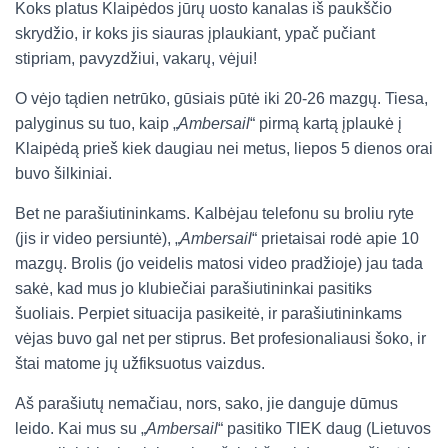
Koks platus Klaipėdos jūrų uosto kanalas iš paukščio
skrydžio, ir koks jis siauras įplaukiant, ypač pučiant
stipriam, pavyzdžiui, vakarų, vėjui!
O vėjo tądien netrūko, gūsiais pūtė iki 20-26 mazgų. Tiesa,
palyginus su tuo, kaip „
Ambersail
“ pirmą kartą įplaukė į
Klaipėdą prieš kiek daugiau nei metus, liepos 5 dienos orai
buvo šilkiniai.
Bet ne parašiutininkams. Kalbėjau telefonu su broliu ryte
(jis ir video persiuntė), „
Ambersail
“ prietaisai rodė apie 10
mazgų. Brolis (jo veidelis matosi video pradžioje) jau tada
sakė, kad mus jo klubiečiai parašiutininkai pasitiks
šuoliais. Perpiet situacija pasikeitė, ir parašiutininkams
vėjas buvo gal net per stiprus. Bet profesionaliausi šoko, ir
štai matome jų užfiksuotus vaizdus.
Aš parašiutų nemačiau, nors, sako, jie danguje dūmus
leido. Kai mus su „
Ambersail
“ pasitiko TIEK daug (Lietuvos