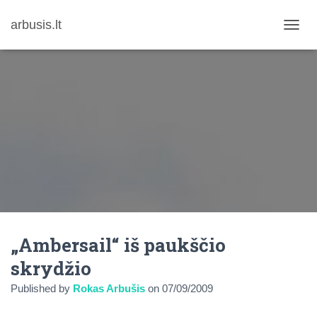
arbusis.lt
T
O
G
G
L
E
N
A
V
I
G
A
T
I
O
N
„Ambersail“ iš paukščio
skrydžio
Published by
Rokas Arbušis
on
07/09/2009