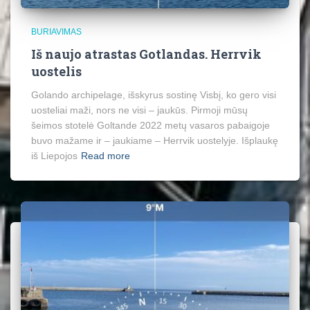
BURIAVIMAS
Iš naujo atrastas Gotlandas. Herrvik
uostelis
Golando archipelage, išskyrus sostinę Visbį, ko gero visi
uosteliai maži, nors ne visi – jaukūs. Pirmoji mūsų
šeimos stotelė Goltande 2022 metų vasaros pabaigoje
buvo mažame ir – jaukiame – Herrvik uostelyje. Išplaukę
iš Liepojos
Read more