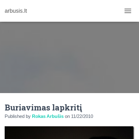
arbusis.lt
T
O
G
G
L
E
N
A
V
I
G
A
T
I
O
N
Buriavimas lapkritį
Published by
Rokas Arbušis
on
11/22/2010