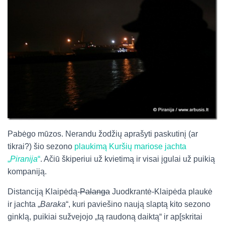
Pabėgo mūzos. Nerandu žodžių aprašyti paskutinį (ar
tikrai?) šio sezono
plaukimą Kuršių mariose jachta
„
Piranija
“
. Ačiū škiperiui už kvietimą ir visai įgulai už puikią
kompaniją.
Distanciją Klaipėdą-
Palanga
Juodkrantė-Klaipėda plaukė
ir jachta „
Baraka
“, kuri paviešino naują slaptą kito sezono
ginklą, puikiai sužvejojo „tą raudoną daiktą“ ir ap[skritai