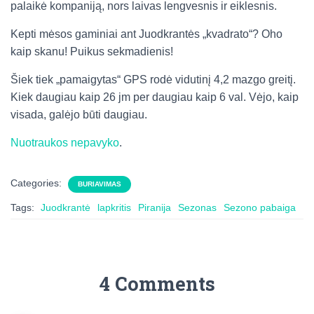
palaikė kompaniją, nors laivas lengvesnis ir eiklesnis.
Kepti mėsos gaminiai ant Juodkrantės „kvadrato“? Oho
kaip skanu! Puikus sekmadienis!
Šiek tiek „pamaigytas“ GPS rodė vidutinį 4,2 mazgo greitį.
Kiek daugiau kaip 26 jm per daugiau kaip 6 val. Vėjo, kaip
visada, galėjo būti daugiau.
Nuotraukos nepavyko
.
Categories:
BURIAVIMAS
Tags:
Juodkrantė
lapkritis
Piranija
Sezonas
Sezono pabaiga
4 Comments