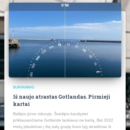
BURIAVIMAS
Iš naujo atrastas Gotlandas. Pirmieji
kartai
Baltijos jūros viduryje, Švedijos karalystei
priklausančiame Gotlande lankiausi ne kartą. Bet 2022
metų plaukimas į šią salų grupę buvo lyg atradimas iš