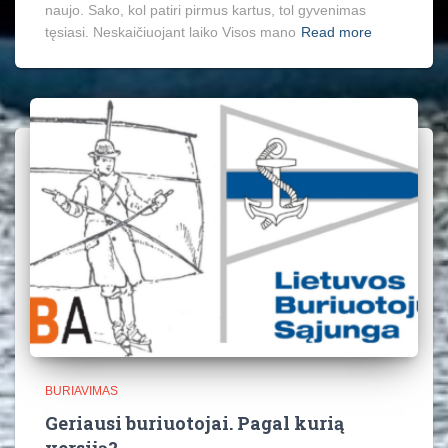
naujo. Sako, kol patiri pirmus kartus, tol gyvenimas
tęsiasi. Neskaičiuojant laiko Visos mano
Read more
BURIAVIMAS
Geriausi buriuotojai. Pagal kurią