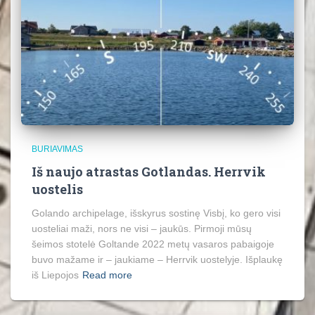
BURIAVIMAS
Iš naujo atrastas Gotlandas. Herrvik
uostelis
Golando archipelage, išskyrus sostinę Visbį, ko gero visi
uosteliai maži, nors ne visi – jaukūs. Pirmoji mūsų
šeimos stotelė Goltande 2022 metų vasaros pabaigoje
buvo mažame ir – jaukiame – Herrvik uostelyje. Išplaukę
iš Liepojos
Read more