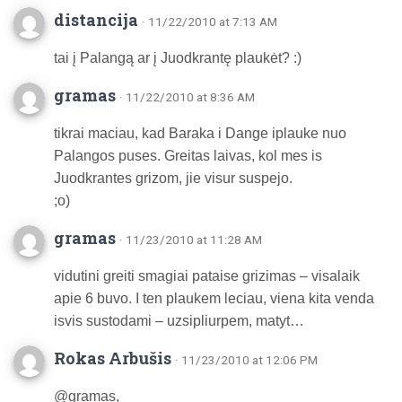
distancija
· 11/22/2010 at 7:13 AM
tai į Palangą ar į Juodkrantę plaukėt? :)
gramas
· 11/22/2010 at 8:36 AM
tikrai maciau, kad Baraka i Dange iplauke nuo
Palangos puses. Greitas laivas, kol mes is
Juodkrantes grizom, jie visur suspejo.
;o)
gramas
· 11/23/2010 at 11:28 AM
vidutini greiti smagiai pataise grizimas – visalaik
apie 6 buvo. I ten plaukem leciau, viena kita venda
isvis sustodami – uzsipliurpem, matyt…
Rokas Arbušis
· 11/23/2010 at 12:06 PM
@gramas,