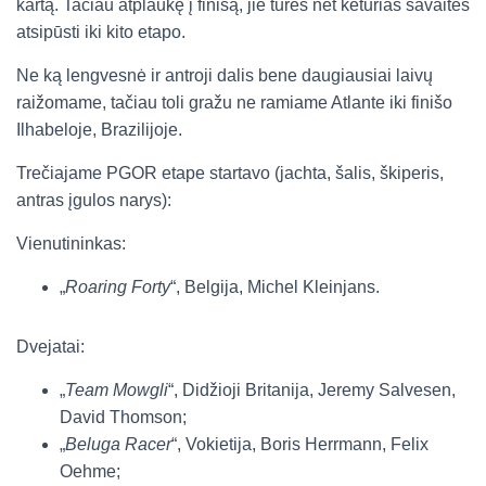
kartą. Tačiau atplaukę į finišą, jie turės net keturias savaites
atsipūsti iki kito etapo.
Ne ką lengvesnė ir antroji dalis bene daugiausiai laivų
raižomame, tačiau toli gražu ne ramiame Atlante iki finišo
Ilhabeloje, Brazilijoje.
Trečiajame PGOR etape startavo (jachta, šalis, škiperis,
antras įgulos narys):
Vienutininkas:
„
Roaring Forty
“, Belgija, Michel Kleinjans.
Dvejatai:
„
Team Mowgli
“, Didžioji Britanija, Jeremy Salvesen,
David Thomson;
„
Beluga Racer
“, Vokietija, Boris Herrmann, Felix
Oehme;