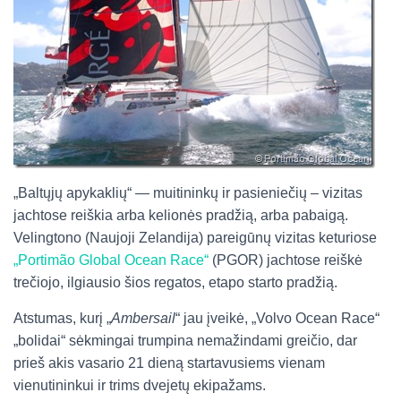
„Baltųjų apykaklių“ — muitininkų ir pasieniečių – vizitas
jachtose reiškia arba kelionės pradžią, arba pabaigą.
Velingtono (Naujoji Zelandija) pareigūnų vizitas keturiose
„Portimão Global Ocean Race“
(PGOR) jachtose reiškė
trečiojo, ilgiausio šios regatos, etapo starto pradžią.
Atstumas, kurį „
Ambersail
“ jau įveikė, „Volvo Ocean Race“
„bolidai“ sėkmingai trumpina nemažindami greičio, dar
prieš akis vasario 21 dieną startavusiems vienam
vienutininkui ir trims dvejetų ekipažams.