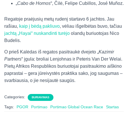
„
Cabo de Hornos
“, Čilė, Felipe Cubillos, José Muñoz.
Regatoje praėjusių metų rudenį startavo 6 jachtos. Jau
rašiau,
kaip į bėdą pakliuvo
, vėliau išgelbėtas buvo, tačiau
jachtą „Hayai“ nuskandinti turėjo
olandų buriuotojas Nico
Budelis.
O prieš Kalėdas iš regatos pasitraukė dvejeto „
Kazimir
Partners
“ įgula: broliai Lenjohnas ir Peteris Van Der Welai.
Pietų Afrikos Respublikos buriuotojai pasitraukimo aiškino
paprastai – gera jūreivystės praktika sako, jog saugumas –
svarbiausia, o jie nesijautė saugūs.
Categories:
BURIAVIMAS
Tags:
PGOR
Portimao
Portimao Global Ocean Race
Startas