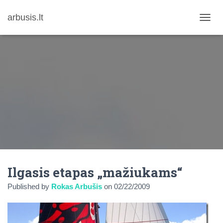
arbusis.lt
T
O
G
G
L
E
N
A
V
I
G
A
T
I
O
N
Ilgasis etapas „mažiukams“
Published by
Rokas Arbušis
on
02/22/2009