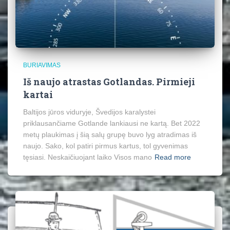
BURIAVIMAS
Iš naujo atrastas Gotlandas. Pirmieji
kartai
Baltijos jūros viduryje, Švedijos karalystei
priklausančiame Gotlande lankiausi ne kartą. Bet 2022
metų plaukimas į šią salų grupę buvo lyg atradimas iš
naujo. Sako, kol patiri pirmus kartus, tol gyvenimas
tęsiasi. Neskaičiuojant laiko Visos mano
Read more