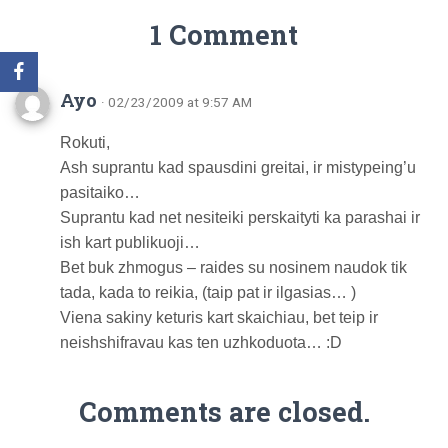
1 Comment
Ayo
· 02/23/2009 at 9:57 AM
Rokuti,
Ash suprantu kad spausdini greitai, ir mistypeing’u
pasitaiko…
Suprantu kad net nesiteiki perskaityti ka parashai ir
ish kart publikuoji…
Bet buk zhmogus – raides su nosinem naudok tik
tada, kada to reikia, (taip pat ir ilgasias… )
Viena sakiny keturis kart skaichiau, bet teip ir
neishshifravau kas ten uzhkoduota… :D
Comments are closed.