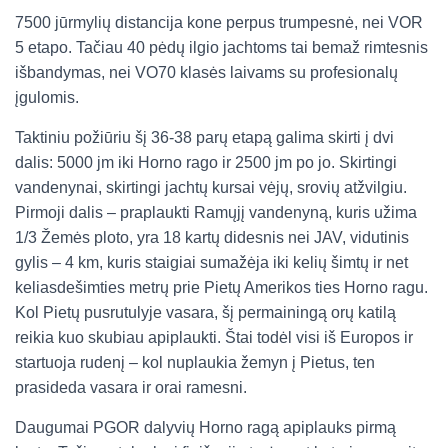
7500 jūrmylių distancija kone perpus trumpesnė, nei VOR
5 etapo. Tačiau 40 pėdų ilgio jachtoms tai bemaž rimtesnis
išbandymas, nei VO70 klasės laivams su profesionalų
įgulomis.
Taktiniu požiūriu šį 36-38 parų etapą galima skirti į dvi
dalis: 5000 jm iki Horno rago ir 2500 jm po jo. Skirtingi
vandenynai, skirtingi jachtų kursai vėjų, srovių atžvilgiu.
Pirmoji dalis – praplaukti Ramųjį vandenyną, kuris užima
1/3 Žemės ploto, yra 18 kartų didesnis nei JAV, vidutinis
gylis – 4 km, kuris staigiai sumažėja iki kelių šimtų ir net
keliasdešimties metrų prie Pietų Amerikos ties Horno ragu.
Kol Pietų pusrutulyje vasara, šį permainingą orų katilą
reikia kuo skubiau apiplaukti. Štai todėl visi iš Europos ir
startuoja rudenį – kol nuplaukia žemyn į Pietus, ten
prasideda vasara ir orai ramesni.
Daugumai PGOR dalyvių Horno ragą apiplauks pirmą