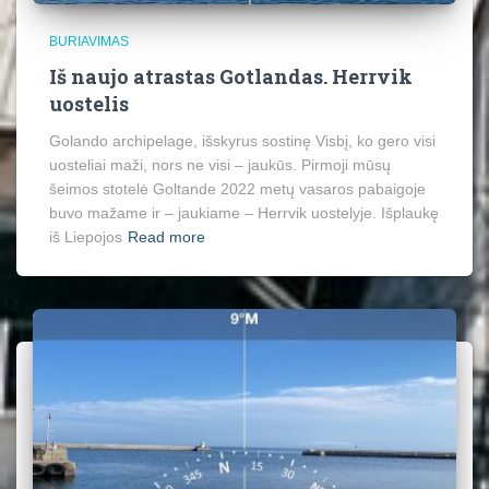
BURIAVIMAS
Iš naujo atrastas Gotlandas. Herrvik
uostelis
Golando archipelage, išskyrus sostinę Visbį, ko gero visi
uosteliai maži, nors ne visi – jaukūs. Pirmoji mūsų
šeimos stotelė Goltande 2022 metų vasaros pabaigoje
buvo mažame ir – jaukiame – Herrvik uostelyje. Išplaukę
iš Liepojos
Read more