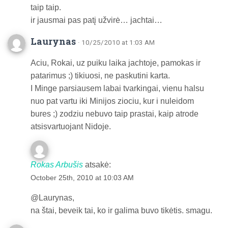
taip taip.
ir jausmai pas patį užvirė… jachtai…
Laurynas
· 10/25/2010 at 1:03 AM
Aciu, Rokai, uz puiku laika jachtoje, pamokas ir
patarimus ;) tikiuosi, ne paskutini karta.
I Minge parsiausem labai tvarkingai, vienu halsu
nuo pat vartu iki Minijos ziociu, kur i nuleidom
bures ;) zodziu nebuvo taip prastai, kaip atrode
atsisvartuojant Nidoje.
Rokas Arbušis
atsakė:
October 25th, 2010 at 10:03 AM
@Laurynas,
na štai, beveik tai, ko ir galima buvo tikėtis. smagu.