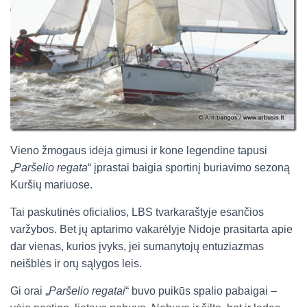
Vieno žmogaus idėja gimusi ir kone legendine tapusi
„
Paršelio regata
“ įprastai baigia sportinį buriavimo sezoną
Kuršių mariuose.
Tai paskutinės oficialios, LBS tvarkaraštyje esančios
varžybos. Bet jų aptarimo vakarėlyje Nidoje prasitarta apie
dar vienas, kurios įvyks, jei sumanytojų entuziazmas
neišblės ir orų sąlygos leis.
Gi orai „
Paršelio regatai
“ buvo puikūs spalio pabaigai –