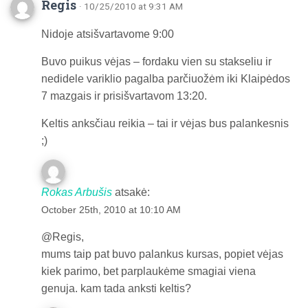
Regis
· 10/25/2010 at 9:31 AM
Nidoje atsišvartavome 9:00
Buvo puikus vėjas – fordaku vien su stakseliu ir
nedidele variklio pagalba parčiuožėm iki Klaipėdos
7 mazgais ir prisišvartavom 13:20.
Keltis anksčiau reikia – tai ir vėjas bus palankesnis
;)
Rokas Arbušis
atsakė:
October 25th, 2010 at 10:10 AM
@Regis,
mums taip pat buvo palankus kursas, popiet vėjas
kiek parimo, bet parplaukėme smagiai viena
genuja. kam tada anksti keltis?