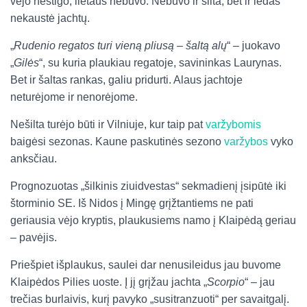
vėjo nestigo, lietaus nebuvo. Nebuvo ir šilta, bet ir ledas
nekaustė jachtų.
„
Rudenio regatos turi vieną pliusą – šaltą alų
“ – juokavo
„
Gilės
“, su kuria plaukiau regatoje, savininkas Laurynas.
Bet ir šaltas rankas, galiu pridurti. Alaus jachtoje
neturėjome ir nenorėjome.
Nešilta turėjo būti ir Vilniuje, kur taip pat
varžybomis
baigėsi sezonas. Kaune paskutinės sezono
varžybos
vyko
anksčiau.
Prognozuotas „šilkinis ziuidvestas“ sekmadienį įsipūtė iki
štorminio SE. Iš Nidos į Mingę grįžtantiems ne pati
geriausia vėjo kryptis, plaukusiems namo į Klaipėdą geriau
– pavėjis.
Priešpiet išplaukus, saulei dar nenusileidus jau buvome
Klaipėdos Pilies uoste. Į jį grįžau jachta „
Scorpio
“ – jau
trečias burlaivis, kurį pavyko „susitranzuoti“ per savaitgalį.