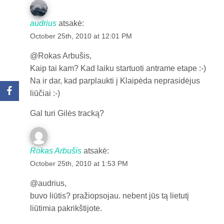
audrius
atsakė:
October 25th, 2010 at 12:01 PM
@Rokas Arbušis,
Kaip tai kam? Kad laiku startuoti antrame etape :-)
Na ir dar, kad parplaukti į Klaipėda neprasidėjus
liūčiai :-)
Gal turi Gilės tracką?
Rokas Arbušis
atsakė:
October 25th, 2010 at 1:53 PM
@audrius,
buvo liūtis? pražiopsojau. nebent jūs tą lietutį
liūtimia pakrikštijote.