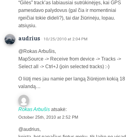
“Gilės” track’as labiausiai sutrūkinėjęs, kai GPS
pamesdavo palydovus (gal čia ir momentiniai
rgeičiai tokie dideli?), tai dar žiūrinėju, lopau.
atsiųsiu.
audrius
· 10/25/2010 at 2:04 PM
@Rokas Arbušis,
MapSource -> Receive from device -> Tracks ->
Select all -> Ctrl+J (join selected tracks) :-)
O liūtį mes jau namie per langą žiūrėjom kokią 18
valandą…
Rokas Arbušis
atsakė:
October 25th, 2010 at 2:52 PM
@audrius,
keista, bet panašius fintus moku. tik laiko ne visad