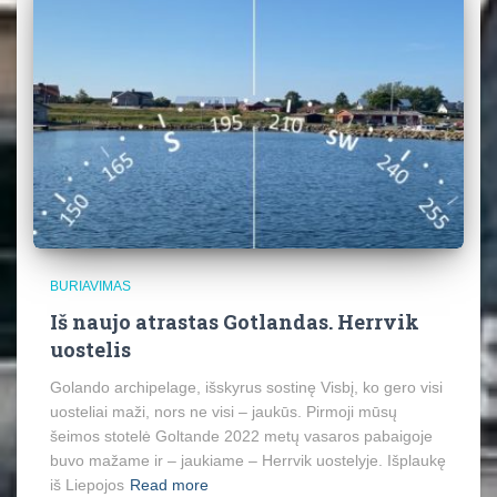
BURIAVIMAS
Iš naujo atrastas Gotlandas. Herrvik
uostelis
Golando archipelage, išskyrus sostinę Visbį, ko gero visi
uosteliai maži, nors ne visi – jaukūs. Pirmoji mūsų
šeimos stotelė Goltande 2022 metų vasaros pabaigoje
buvo mažame ir – jaukiame – Herrvik uostelyje. Išplaukę
iš Liepojos
Read more