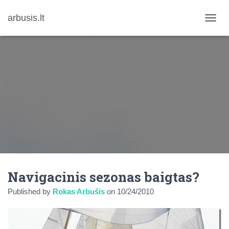
arbusis.lt
T
O
G
G
L
E
N
A
V
I
G
A
T
I
O
N
Navigacinis sezonas baigtas?
Published by
Rokas Arbušis
on
10/24/2010