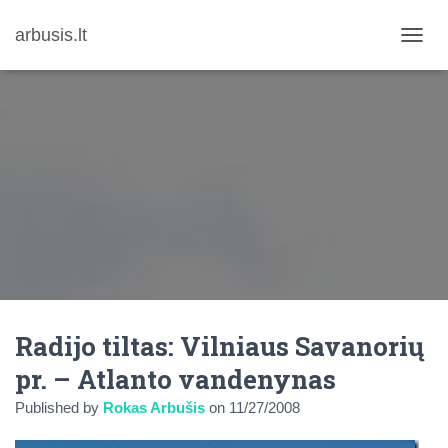
arbusis.lt
T
O
G
G
L
E
N
A
V
I
G
A
T
I
O
N
Radijo tiltas: Vilniaus Savanorių
pr. – Atlanto vandenynas
Published by
Rokas Arbušis
on
11/27/2008