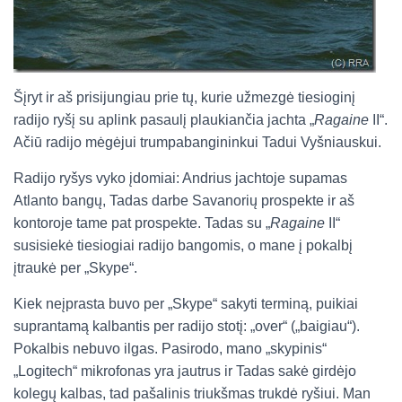
Šįryt ir aš prisijungiau prie tų, kurie užmezgė tiesioginį
radijo ryšį su aplink pasaulį plaukiančia jachta „
Ragaine
II“.
Ačiū radijo mėgėjui trumpabangininkui Tadui Vyšniauskui.
Radijo ryšys vyko įdomiai: Andrius jachtoje supamas
Atlanto bangų, Tadas darbe Savanorių prospekte ir aš
kontoroje tame pat prospekte. Tadas su „
Ragaine
II“
susisiekė tiesiogiai radijo bangomis, o mane į pokalbį
įtraukė per „Skype“.
Kiek neįprasta buvo per „Skype“ sakyti terminą, puikiai
suprantamą kalbantis per radijo stotį: „over“ („baigiau“).
Pokalbis nebuvo ilgas. Pasirodo, mano „skypinis“
„Logitech“ mikrofonas yra jautrus ir Tadas sakė girdėjo
kolegų kalbas, tad pašalinis triukšmas trukdė ryšiui. Man