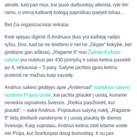
atrodė, kad pas mus, kai pusė darbuotojų atleista, ryte itin
ramu, o vieną kalbantį kolegą paprašiau paėjėti toliau…
Bet čia organizaciniai reikalai.
Kiek spėjau išgirsti iš Andriaus (kas yra kalbėję radijo
ryšiu, žino, kad tai ne telefono ir net ne „Skype“ kokybė, bet
girdėjosi gan aiškiai), „
Ragainė
II“ nuo
Žaliojo Kyšulio
salyno
yra nutolusi per 430 jūrmylių ir salas ketina pasiekti
po 4, vėliausiai – 5 parų. Salyne jachtos įgula ketina
praleisti ne mažiau kaip savaitę.
Andrius sakėsi girdėjęs apie „
Ambersail
“
nuotykius salyno
sostinės Prajos uoste
, kai jachta įplaukė į uostą, kuriame
neveikia signalinės šviesos. „Reikia pasižiūrėti, kur
plaukti“, – sakė Andrius. Priplaukus salyną naktį, „
Ragainė
II“ liktų dreifuoti vandenyne ir į uostą plauktų tik dienos
šviesoje. Kaip supratau, Andrius ketina stoti kitame uoste
nei Praja, kur švartuojasi daug buriuotojų. Ir su jais