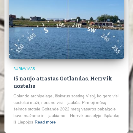
BURIAVIMAS
Iš naujo atrastas Gotlandas. Herrvik
uostelis
Golando archipelage, išskyrus sostinę Visbį, ko gero visi
uosteliai maži, nors ne visi – jaukūs. Pirmoji mūsų
šeimos stotelė Goltande 2022 metų vasaros pabaigoje
buvo mažame ir – jaukiame – Herrvik uostelyje. Išplaukę
iš Liepojos
Read more