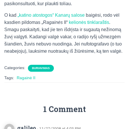
pasikonsultuoti, kur plaukti toliau.
O kad
„katino atostogos“ Kanarų salose
baigėsi, rodo vėl
kasdien pildomas „
Ragainės
II“
kelionės tinklaraštis
.
Smagu paskaityti, kad jie ten išdrįsta ir sugautą nežinomą
žuvį valgyti. Kadangi valgė vakar, o radijo ryšį užmezgėm
šiandien, žuvis nebuvo nuodinga. Jei nufotografavo (o tuo
neabejoju), lauksime nuotraukų iš žiūrėsime, ką ten valgė.
Categories:
BURIAVIMAS
Tags:
Ragainė II
1 Comment
galileo
· 11/27/2008 at 4:03 PM