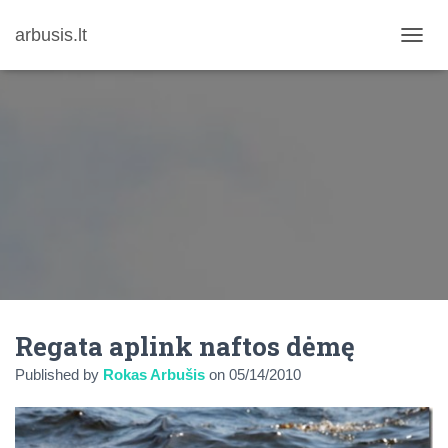
arbusis.lt
T
O
G
G
L
E
N
A
V
I
G
A
T
I
O
N
Regata aplink naftos dėmę
Published by
Rokas Arbušis
on
05/14/2010