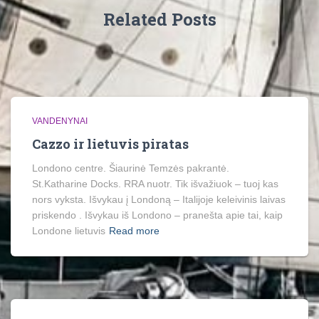
Related Posts
VANDENYNAI
Cazzo ir lietuvis piratas
Londono centre. Šiaurinė Temzės pakrantė.
St.Katharine Docks. RRA nuotr. Tik išvažiuok – tuoj kas
nors vyksta. Išvykau į Londoną – Italijoje keleivinis laivas
priskendo . Išvykau iš Londono – pranešta apie tai, kaip
Londone lietuvis
Read more