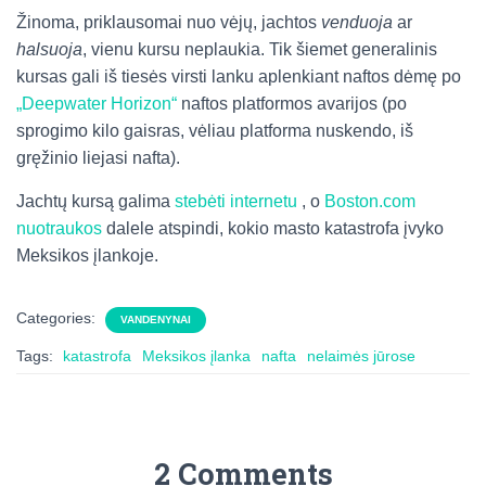
Žinoma, priklausomai nuo vėjų, jachtos
venduoja
ar
halsuoja
, vienu kursu neplaukia. Tik šiemet generalinis
kursas gali iš tiesės virsti lanku aplenkiant naftos dėmę po
„Deepwater Horizon“
naftos platformos avarijos (po
sprogimo kilo gaisras, vėliau platforma nuskendo, iš
gręžinio liejasi nafta).
Jachtų kursą galima
stebėti internetu
, o
Boston.com
nuotraukos
dalele atspindi, kokio masto katastrofa įvyko
Meksikos įlankoje.
Categories:
VANDENYNAI
Tags:
katastrofa
Meksikos įlanka
nafta
nelaimės jūrose
2 Comments