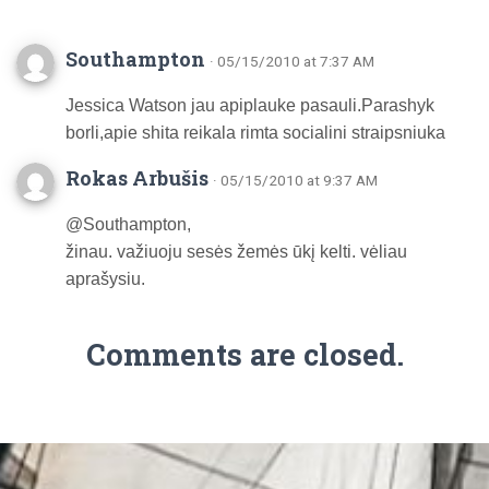
Southampton
· 05/15/2010 at 7:37 AM
Jessica Watson jau apiplauke pasauli.Parashyk
borli,apie shita reikala rimta socialini straipsniuka
Rokas Arbušis
· 05/15/2010 at 9:37 AM
@Southampton,
žinau. važiuoju sesės žemės ūkį kelti. vėliau
aprašysiu.
Comments are closed.