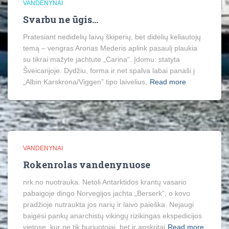
VANDENYNAI
Svarbu ne ūgis…
Pratesiant nedidelių laivų škiperių, bet didelių keliautojų
temą – vengras Aronas Mederis aplink pasaulį plaukia
su tikrai mažyte jachtute „Carina“. Įdomu: statyta
Šveicarijoje. Dydžiu, forma ir net spalva labai panaši į
„Albin Karskrona/Viggen” tipo laivelius,
Read more
VANDENYNAI
Rokenrolas vandenynuose
nrk.no nuotrauka. Netoli Antarktidos krantų vasario
pabaigoje dingo Norvegijos jachta „Berserk“, o kovo
pradžioje nutraukta jos narių ir laivo paieška. Nejaugi
baigėsi pankų anarchistų vikingų rizikingas ekspedicijos
vietose, kur ne tik buriuotojai, bet ir apskritai
Read more