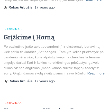
By
Rokas Arbušis
,
17 years
ago
BURIAVIMAS
Grįžkime į Horną
Po paskutinio įrašo apie „povandeninį“ ir ekstremalų buriavimą,
kiek pritilo tinklaraštis „Ant bangos“. Tam yra kelios priežastys: po
vandeniu nėra vėjo, kuris atpūstų įkvėpimą cherchez la femme
tingulys darbai Kad ir kokios nereikšmingos priežastys, galvoje
sukasi vienas angliškas (mano kalbos šiukšle tapęs) žodelytis:
sorry. Grąžindamas skolą skaitytojams ir savo bičiuliui
Read more
By
Rokas Arbušis
,
17 years
ago
BURIAVIMAS