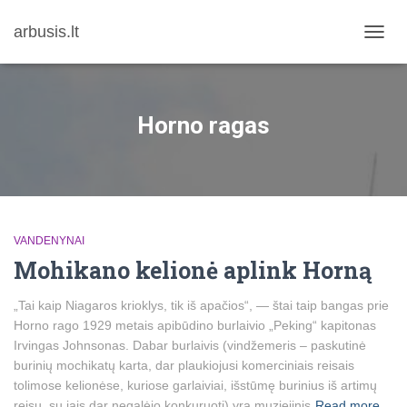
arbusis.lt
TOGG
NAVIG
Horno ragas
VANDENYNAI
Mohikano kelionė aplink Horną
„Tai kaip Niagaros krioklys, tik iš apačios“, — štai taip bangas prie
Horno rago 1929 metais apibūdino burlaivio „Peking“ kapitonas
Irvingas Johnsonas. Dabar burlaivis (vindžemeris – paskutinė
burinių mochikatų karta, dar plaukiojusi komerciniais reisais
tolimose kelionėse, kuriose garlaiviai, išstūmę burinius iš artimų
reisų, su jais dar negalėjo konkuruoti) yra muziejinis
Read more