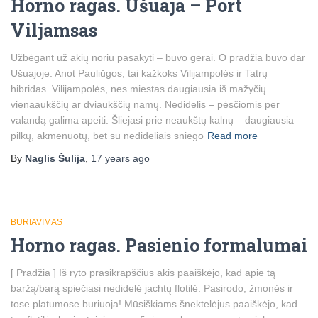
Horno ragas. Ušuaja – Port
Viljamsas
Užbėgant už akių noriu pasakyti – buvo gerai. O pradžia buvo dar
Ušuajoje. Anot Pauliūgos, tai kažkoks Vilijampolės ir Tatrų
hibridas. Vilijampolės, nes miestas daugiausia iš mažyčių
vienaaukščių ar dviaukščių namų. Nedidelis – pėsčiomis per
valandą galima apeiti. Šliejasi prie neaukštų kalnų – daugiausia
pilkų, akmenuotų, bet su nedideliais sniego
Read more
By
Naglis Šulija
,
17 years
ago
BURIAVIMAS
Horno ragas. Pasienio formalumai
[ Pradžia ] Iš ryto prasikrapščius akis paaiškėjo, kad apie tą
baržą/barą spiečiasi nedidelė jachtų flotilė. Pasirodo, žmonės ir
tose platumose buriuoja! Mūsiškiams šnektelėjus paaiškėjo, kad