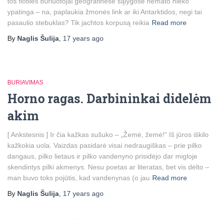
tos flotilės buriuotojai geografinėse sąlygose nemato nieko
ypatinga – na, paplaukia žmonės link ar iki Antarktidos, negi tai
pasaulio stebuklas? Tik jachtos korpusą reikia
Read more
By
Naglis Šulija
,
17 years
ago
BURIAVIMAS
Horno ragas. Darbininkai didelėm
akim
[ Ankstesnis ] Ir čia kažkas sušuko – „Žemė, žemė!“ Iš jūros iškilo
kažkokia uola. Vaizdas pasidarė visai nedraugiškas – prie pilko
dangaus, pilko lietaus ir pilko vandenyno prisidėjo dar migloje
skendintys pilki akmenys. Nesu poetas ar literatas, bet vis dėlto –
man buvo toks pojūtis, kad vandenynas (o jau
Read more
By
Naglis Šulija
,
17 years
ago