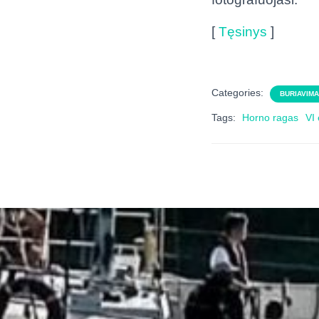
[
Tęsinys
]
Categories:
BURIAVIM
Tags:
Horno ragas
VI