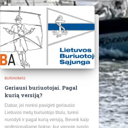
BURIAVIMAS
Geriausi buriuotojai. Pagal
kurią versiją?
Dabar, jei norėsi pasigirti geriausio
Lietuvos metų buriuotojo titulu, turėsi
nurodyti ir pagal kurią versiją. Beveik kaip
profesionaliame bokse, kur vienoje svorio