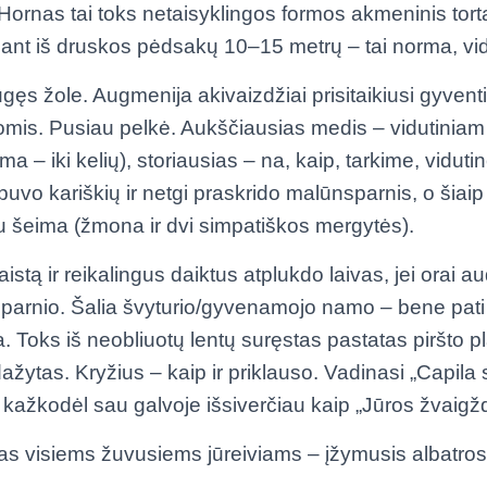
rnas tai toks netaisyklingos formos akmeninis torta
nt iš druskos pėdsakų 10–15 metrų – tai norma, vidu
gęs žole. Augmenija akivaizdžiai prisitaikiusi gyven
omis. Pusiau pelkė. Aukščiausias medis – vidutiniam
 – iki kelių), storiausias – na, kaip, tarkime, vidut
uvo kariškių ir netgi praskrido malūnsparnis, o šiai
u šeima (žmona ir dvi simpatiškos mergytės).
stą ir reikalingus daiktus atplukdo laivas, jei orai au
parnio. Šalia švyturio/gyvenamojo namo – bene pati
. Toks iš neobliuotų lentų suręstas pastatas piršto p
ažytas. Kryžius – kaip ir priklauso. Vadinasi „Capila s
et kažkodėl sau galvoje išsiverčiau kaip „Jūros žvaigž
las visiems žuvusiems jūreiviams – įžymusis albatrosa