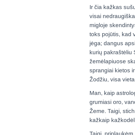
Ir čia kažkas suš
visai nedraugiškas
migloje skendinty
toks pojūtis, kad
jėga; dangus aps
kurių pakraštėliu 
žemėlapiuose skalė
sprangiai kietos 
Žodžiu, visa vieta
Man, kaip astrolog
grumiasi oro, van
Žeme. Taigi, stich
kažkaip kažkodėl
Taigi, priplaukėm