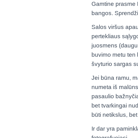
Gamtine prasme Ho
bangos. Sprendžia
Salos viršus apau
pertekliaus sąlyg
juosmens (dauguma
buvimo metu ten b
švyturio sargas s
Jei būna ramu, mai
numeta iš malūns
pasaulio bažnyčia
bet tvarkingai nud
būti netikslus, b
Ir dar yra pamink
fotografuojasi.