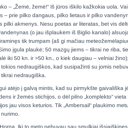
uko – „Žemė, žemė!“ Iš jūros iškilo kažkokia uola. V
 – prie pilko dangaus, pilko lietaus ir pilko vandenyn
s pilki akmenys. Nesu poetas ar literatas, bet vis dė
 vandenynas (o jau išplaukėm iš Biglio kanalo) alsu
iraminęs tik trumpam (aš gi mačiau meteožemėlapiuo
Simo įgula plaukė; 50 mazgų jiems – tikrai ne riba, ti
 iki 50 kn. ir >50 kn., o kiek daugiau – velniai žino)
ir tokios nedraugiškos, kad susipažinti su jomis nebuv
 tikrai nedraugiška.
ui atėjo į galvą mintis, kad su pirmykšte gaivališka j
dens ir žemės stichijos, o dėl pilno „komplekto“ viet
ijos jau visos keturios. Tik „Ambersail“ plaukimo metu
 nurimo.
 Horną. Iki to meto nebuvau sau smulkiai išsiaiškinęs