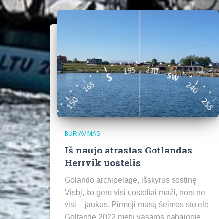
BURIAVIMAS
Iš naujo atrastas Gotlandas.
Herrvik uostelis
Golando archipelage, išskyrus sostinę
Visbį, ko gero visi uosteliai maži, nors ne
visi – jaukūs. Pirmoji mūsų šeimos stotelė
Goltande 2022 metų vasaros pabaigoje