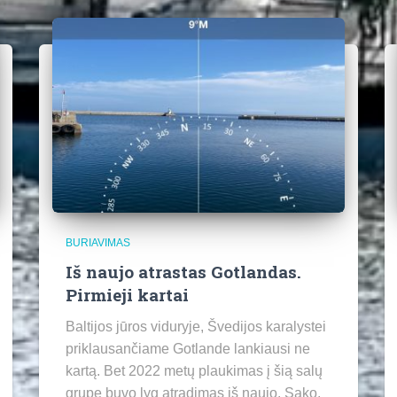
BURIAVIMAS
Iš naujo atrastas Gotlandas.
Pirmieji kartai
Baltijos jūros viduryje, Švedijos karalystei
priklausančiame Gotlande lankiausi ne
kartą. Bet 2022 metų plaukimas į šią salų
grupę buvo lyg atradimas iš naujo. Sako,