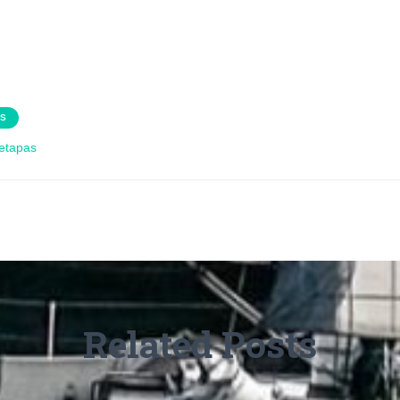
AS
 etapas
Related Posts