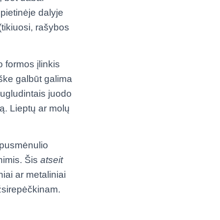
pietinėje dalyje
(tikiuosi, rašybos
o formos įlinkis
taške galbūt galima
ugludintais juodo
tą. Lieptų ar molų
o pusmėnulio
nimis. Šis
atseit
ai ar metaliniai
užsirepėčkinam.