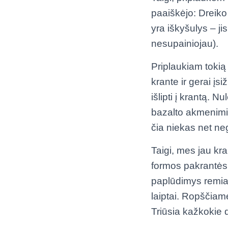
paaiškėjo: Dreiko 
yra iškyšulys – ji
nesupainiojau).
Priplaukiam tokią a
krante ir gerai įsi
išlipti į krantą. 
bazalto akmenimis,
čia niekas net neg
Taigi, mes jau kr
formos pakrantės 
paplūdimys remias
laiptai. Ropščiamė
Triūsia kažkokie d