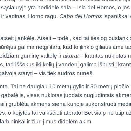
sąsiauryje yra nedidelė sala – Isla del Hornos, o jos 
s ir vadinasi Horno ragu.
Cabo del Hornos
ispaniškai 
tseit įlankėlę. Atseit – todėl, kad tai tiesiog puslanki
žiūrėjus galima netgi įtarti, kad to įlinkio giliausiame 
Nuleidžiam guminę valtelę ir
akurat
– krantas nuklotas n
 tad iššokus iki kelių į vandenį galima išbristi į kran
alvoja statyti – vis tiek audros nuneš.
ante. Tai ne daugiau 10 metrų gylio ir 50 metrų ploči
gabalėlis, visas nuklotas juodais nugludintais akme
i į grublėtą akmens sieną kurioje sukonstruoti medini
s, o kojytės tai vaikščioti atprato! Bet šiaip ne taip 
arbininkai ir žiūri į mus didelėm akim.