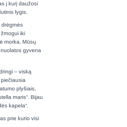
s į kurį daužosi
tinis lygis.
ti drėgmės
 žmogui iki
inė morka. Mūsų
p nuolatos gyvena
dringi – viską
 piečiausia
latumo plyšiais,
tella maris“. Bijau
dės kapela“.
s prie kurio visi