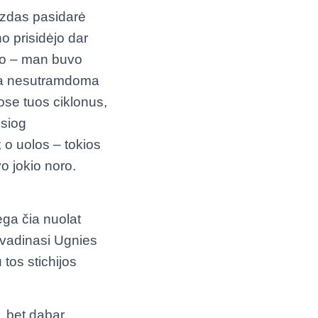
aizdas pasidarė
o prisidėjo dar
lto – man buvo
oja nesutramdoma
se tuos ciklonus,
esiog
; o uolos – tokios
o jokio noro.
ėga čia nuolat
a vadinasi Ugnies
 tos stichijos
, bet dabar