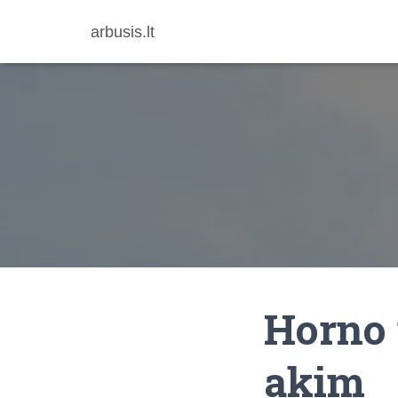
arbusis.lt
Horno 
akim