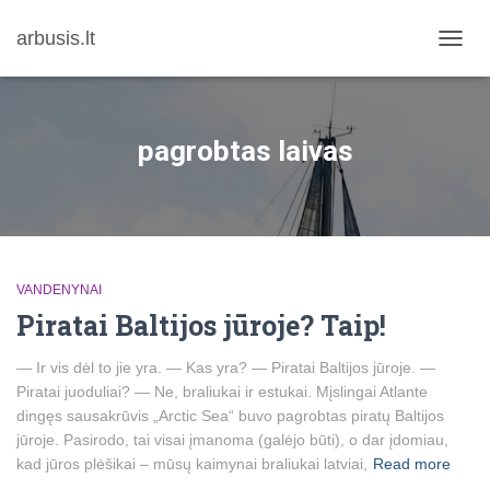
arbusis.lt
TOGG
NAVIG
pagrobtas laivas
VANDENYNAI
Piratai Baltijos jūroje? Taip!
— Ir vis dėl to jie yra. — Kas yra? — Piratai Baltijos jūroje. —
Piratai juoduliai? — Ne, braliukai ir estukai. Mįslingai Atlante
dingęs sausakrūvis „Arctic Sea“ buvo pagrobtas piratų Baltijos
jūroje. Pasirodo, tai visai įmanoma (galėjo būti), o dar įdomiau,
kad jūros plėšikai – mūsų kaimynai braliukai latviai,
Read more