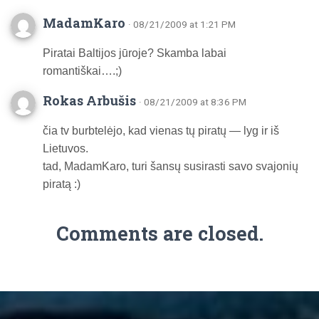
MadamKaro
· 08/21/2009 at 1:21 PM
Piratai Baltijos jūroje? Skamba labai
romantiškai….;)
Rokas Arbušis
· 08/21/2009 at 8:36 PM
čia tv burbtelėjo, kad vienas tų piratų — lyg ir iš
Lietuvos.
tad, MadamKaro, turi šansų susirasti savo svajonių
piratą :)
Comments are closed.