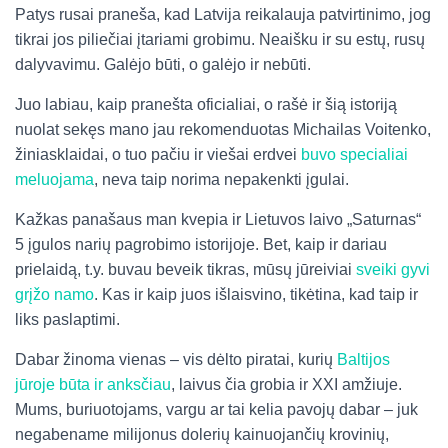
Patys rusai praneša, kad Latvija reikalauja patvirtinimo, jog
tikrai jos piliečiai įtariami grobimu. Neaišku ir su estų, rusų
dalyvavimu. Galėjo būti, o galėjo ir nebūti.
Juo labiau, kaip pranešta oficialiai, o rašė ir šią istoriją
nuolat sekęs mano jau rekomenduotas Michailas Voitenko,
žiniasklaidai, o tuo pačiu ir viešai erdvei
buvo specialiai
meluojama
, neva taip norima nepakenkti įgulai.
Kažkas panašaus man kvepia ir Lietuvos laivo „Saturnas“
5 įgulos narių pagrobimo istorijoje. Bet, kaip ir dariau
prielaidą, t.y. buvau beveik tikras, mūsų jūreiviai
sveiki gyvi
grįžo namo
. Kas ir kaip juos išlaisvino, tikėtina, kad taip ir
liks paslaptimi.
Dabar žinoma vienas – vis dėlto piratai, kurių
Baltijos
jūroje būta ir anksčiau
, laivus čia grobia ir XXI amžiuje.
Mums, buriuotojams, vargu ar tai kelia pavojų dabar – juk
negabename milijonus dolerių kainuojančių krovinių,