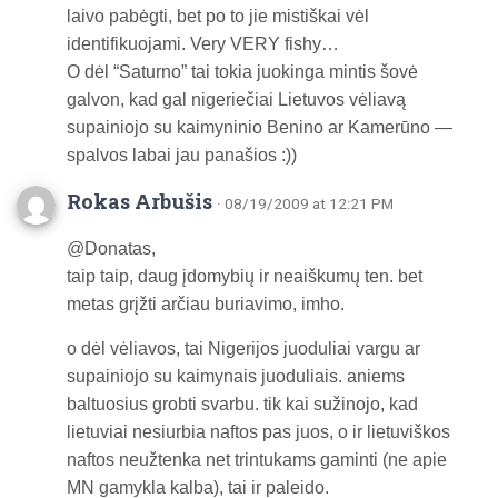
laivo pabėgti, bet po to jie mistiškai vėl
identifikuojami. Very VERY fishy…
O dėl “Saturno” tai tokia juokinga mintis šovė
galvon, kad gal nigeriečiai Lietuvos vėliavą
supainiojo su kaimyninio Benino ar Kamerūno —
spalvos labai jau panašios :))
Rokas Arbušis
· 08/19/2009 at 12:21 PM
@Donatas,
taip taip, daug įdomybių ir neaiškumų ten. bet
metas grįžti arčiau buriavimo, imho.
o dėl vėliavos, tai Nigerijos juoduliai vargu ar
supainiojo su kaimynais juoduliais. aniems
baltuosius grobti svarbu. tik kai sužinojo, kad
lietuviai nesiurbia naftos pas juos, o ir lietuviškos
naftos neužtenka net trintukams gaminti (ne apie
MN gamykla kalba), tai ir paleido.