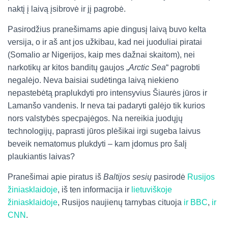
naktį į laivą įsibrovė ir jį pagrobė.
Pasirodžius pranešimams apie dingusį laivą buvo kelta
versija, o ir aš ant jos užkibau, kad nei juoduliai piratai
(Somalio ar Nigerijos, kaip mes dažnai skaitom), nei
narkotikų ar kitos banditų gaujos „
Arctic Sea
“ pagrobti
negalėjo. Neva baisiai sudėtinga laivą niekieno
nepastebėtą praplukdyti pro intensyvius Šiaurės jūros ir
Lamanšo vandenis. Ir neva tai padaryti galėjo tik kurios
nors valstybės specpajėgos. Na nereikia juodųjų
technologijų, paprasti jūros plėšikai irgi sugeba laivus
beveik nematomus plukdyti – kam įdomus pro šalį
plaukiantis laivas?
Pranešimai apie piratus iš
Baltijos sesių
pasirodė
Rusijos
žiniasklaidoje
, iš ten informacija ir
lietuviškoje
žiniasklaidoje
, Rusijos naujienų tarnybas cituoja
ir BBC
,
ir
CNN
.