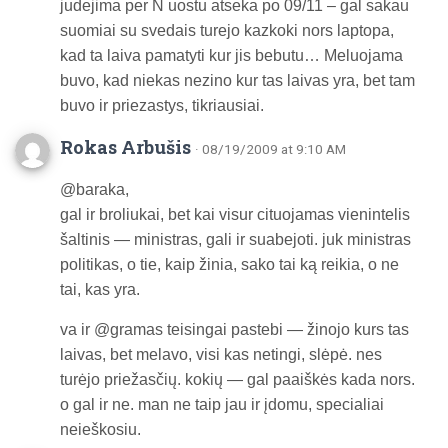
judejima per N uostu atseka po 09/11 – gal sakau
suomiai su svedais turejo kazkoki nors laptopa,
kad ta laiva pamatyti kur jis bebutu… Meluojama
buvo, kad niekas nezino kur tas laivas yra, bet tam
buvo ir priezastys, tikriausiai.
Rokas Arbušis
· 08/19/2009 at 9:10 AM
@baraka,
gal ir broliukai, bet kai visur cituojamas vienintelis
šaltinis — ministras, gali ir suabejoti. juk ministras
politikas, o tie, kaip žinia, sako tai ką reikia, o ne
tai, kas yra.
va ir @gramas teisingai pastebi — žinojo kurs tas
laivas, bet melavo, visi kas netingi, slėpė. nes
turėjo priežasčių. kokių — gal paaiškės kada nors.
o gal ir ne. man ne taip jau ir įdomu, specialiai
neieškosiu.