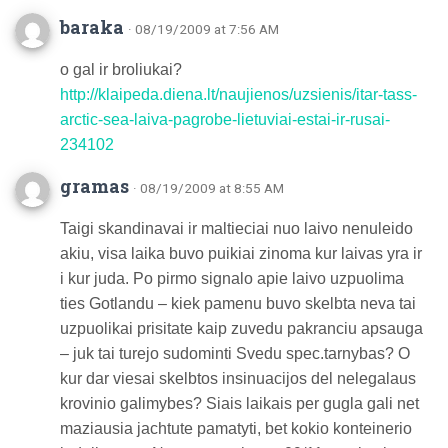
baraka
· 08/19/2009 at 7:56 AM
o gal ir broliukai?
http://klaipeda.diena.lt/naujienos/uzsienis/itar-tass-
arctic-sea-laiva-pagrobe-lietuviai-estai-ir-rusai-
234102
gramas
· 08/19/2009 at 8:55 AM
Taigi skandinavai ir maltieciai nuo laivo nenuleido
akiu, visa laika buvo puikiai zinoma kur laivas yra ir
i kur juda. Po pirmo signalo apie laivo uzpuolima
ties Gotlandu – kiek pamenu buvo skelbta neva tai
uzpuolikai prisitate kaip zuvedu pakranciu apsauga
– juk tai turejo sudominti Svedu spec.tarnybas? O
kur dar viesai skelbtos insinuacijos del nelegalaus
krovinio galimybes? Siais laikais per gugla gali net
maziausia jachtute pamatyti, bet kokio konteinerio