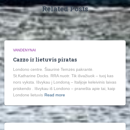
Related Posts
VANDENYNAI
Cazzo ir lietuvis piratas
Londono centre. Šiaurinė Temzės pakrantė.
St.Katharine Docks. RRA nuotr. Tik išvažiuok – tuoj kas
nors vyksta. Išvykau į Londoną – Italijoje keleivinis laivas
priskendo . Išvykau iš Londono – pranešta apie tai, kaip
Londone lietuvis
Read more