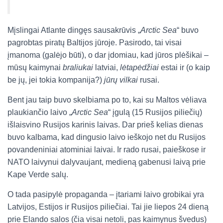
Mįslingai Atlante dingęs sausakrūvis „
Arctic Sea
“ buvo
pagrobtas piratų Baltijos jūroje. Pasirodo, tai visai
įmanoma (galėjo būti), o dar įdomiau, kad jūros plėšikai –
mūsų kaimynai
braliukai
latviai,
lėtapėdžiai
estai ir (o kaip
be jų, jei tokia kompanija?)
jūrų vilkai
rusai.
Bent jau taip buvo skelbiama po to, kai su Maltos vėliava
plaukiančio laivo „
Arctic Sea
“ įgulą (15 Rusijos piliečių)
išlaisvino Rusijos karinis laivas. Dar prieš kelias dienas
buvo kalbama, kad dingusio laivo ieškojo net du Rusijos
povandeniniai atominiai laivai. Ir rado rusai, paieškose ir
NATO laivynui dalyvaujant, medieną gabenusi laivą prie
Kape Verde salų.
O tada pasipylė propaganda – įtariami laivo grobikai yra
Latvijos, Estijos ir Rusijos piliečiai. Tai jie liepos 24 dieną
prie Elando salos (čia visai netoli, pas kaimynus švedus)