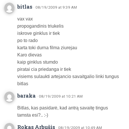
bitlas
· 08/19/2009 at 9:39 AM
vax vax
propogandinis triukelis
iskrove ginklus ir tiek
po to rado
karta toki durna filma ziurejau
Karo dievas
kaip ginklus stumdo
piratai cia priedanga ir tiek
visiems sulaukti artejancio savaitgalio linki tungus
bitlas
baraka
· 08/19/2009 at 10:21 AM
Bitlas, kas pasidarė, kad antrą savaitę tingus
tamsta esi?.. :-)
Rokas Arbušis
· 08/19/2009 at 10:49 AM