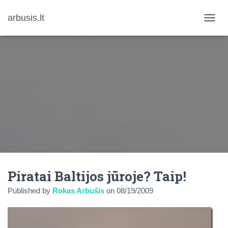
arbusis.lt
T
O
G
G
L
E
N
A
V
I
G
A
T
I
O
N
Piratai Baltijos jūroje? Taip!
Published by
Rokas Arbušis
on
08/19/2009