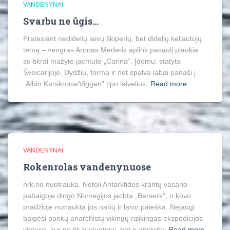
VANDENYNAI
Svarbu ne ūgis…
Pratesiant nedidelių laivų škiperių, bet didelių keliautojų
temą – vengras Aronas Mederis aplink pasaulį plaukia
su tikrai mažyte jachtute „Carina“. Įdomu: statyta
Šveicarijoje. Dydžiu, forma ir net spalva labai panaši į
„Albin Karskrona/Viggen” tipo laivelius,
Read more
VANDENYNAI
Rokenrolas vandenynuose
nrk.no nuotrauka. Netoli Antarktidos krantų vasario
pabaigoje dingo Norvegijos jachta „Berserk“, o kovo
pradžioje nutraukta jos narių ir laivo paieška. Nejaugi
baigėsi pankų anarchistų vikingų rizikingas ekspedicijos
vietose, kur ne tik buriuotojai, bet ir apskritai
Read more