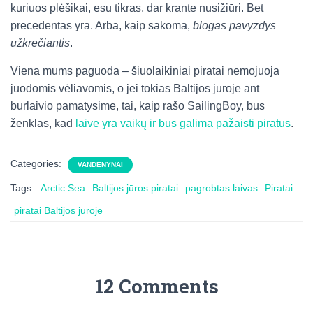
kuriuos plėšikai, esu tikras, dar krante nusižiūri. Bet
precedentas yra. Arba, kaip sakoma,
blogas pavyzdys
užkrečiantis
.
Viena mums paguoda – šiuolaikiniai piratai nemojuoja
juodomis vėliavomis, o jei tokias Baltijos jūroje ant
burlaivio pamatysime, tai, kaip rašo SailingBoy, bus
ženklas, kad
laive yra vaikų ir bus galima pažaisti piratus
.
Categories:
VANDENYNAI
Tags:
Arctic Sea
Baltijos jūros piratai
pagrobtas laivas
Piratai
piratai Baltijos jūroje
12 Comments