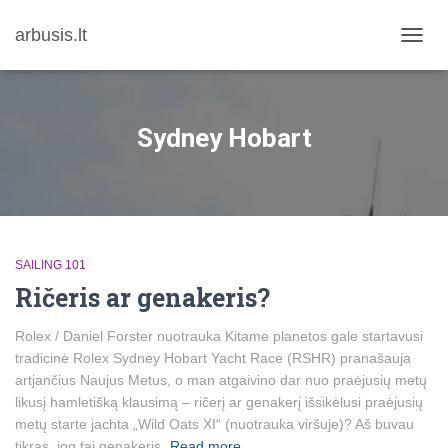
arbusis.lt
TOGG
NAVIG
Sydney Hobart
SAILING 101
Ričeris ar genakeris?
Rolex / Daniel Forster nuotrauka Kitame planetos gale startavusi
tradicinė Rolex Sydney Hobart Yacht Race (RSHR) pranašauja
artjančius Naujus Metus, o man atgaivino dar nuo praėjusių metų
likusį hamletišką klausimą – ričerį ar genakerį išsikėlusi praėjusių
metų starte jachta „Wild Oats XI“ (nuotrauka viršuje)? Aš buvau
tikras, jog tai genakeris,
Read more