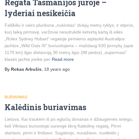
Regata Tasmanijos jūroje –
lyderiai nesikeičia
Falškiliu ir vairo plunksna „nukirstas“ dviejų metrų ryklys, ir stiprūs,
kurį laiką pirmavę, varžovai nesutrukdė ketvirtą kartą iš eilės
„Rolex Sydney Hobart“ regatoje pirmiems atplaukti Australijos
jachtos „Wild Oats XI“ buriuotojams – maždaug 630 jūrmylių (apie
1170 km) ilgio distanciją 30 metrų ilgio (98 pėdos) „supermaxi“
klasės jachta įveikė per
Read more
By
Rokas Arbušis
,
18 years
ago
BURIAVIMAS
Kalėdinis buriavimas
Lietuva. Kai traukėm iš po eglučių dovanas ir džiaugėmės sniegu,
keli Vilniaus buriuotojai surengė tikrą Kalėdinę regatą. Pirmi
startavo, pirmi ir finišavo. Sugalvojo, nuvažiavo, nusileido į