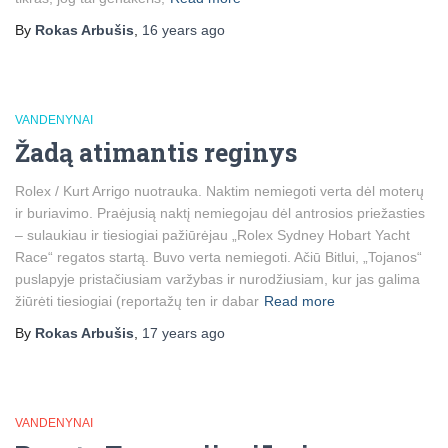
By
Rokas Arbušis
,
16 years
ago
VANDENYNAI
Žadą atimantis reginys
Rolex / Kurt Arrigo nuotrauka. Naktim nemiegoti verta dėl moterų
ir buriavimo. Praėjusią naktį nemiegojau dėl antrosios priežasties
– sulaukiau ir tiesiogiai pažiūrėjau „Rolex Sydney Hobart Yacht
Race“ regatos startą. Buvo verta nemiegoti. Ačiū Bitlui, „Tojanos“
puslapyje pristačiusiam varžybas ir nurodžiusiam, kur jas galima
žiūrėti tiesiogiai (reportažų ten ir dabar
Read more
By
Rokas Arbušis
,
17 years
ago
VANDENYNAI