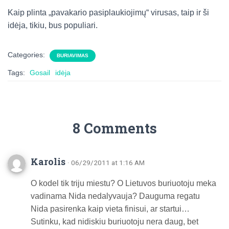
Kaip plinta „pavakario pasiplaukiojimų“ virusas, taip ir ši
idėja, tikiu, bus populiari.
Categories:
BURIAVIMAS
Tags:
Gosail
idėja
8 Comments
Karolis
· 06/29/2011 at 1:16 AM
O kodel tik triju miestu? O Lietuvos buriuotoju meka
vadinama Nida nedalyvauja? Dauguma regatu
Nida pasirenka kaip vieta finisui, ar startui…
Sutinku, kad nidiskiu buriuotoju nera daug, bet