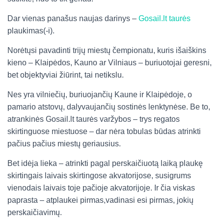
Dar vienas panašus naujas darinys –
Gosail.lt taurės
plaukimas(-i).
Norėtųsi pavadinti trijų miestų čempionatu, kuris išaiškins
kieno – Klaipėdos, Kauno ar Vilniaus – buriuotojai geresni,
bet objektyviai žiūrint, tai netikslu.
Nes yra vilniečių, buriuojančių Kaune ir Klaipėdoje, o
pamario atstovų, dalyvaujančių sostinės lenktynėse. Be to,
atrankinės Gosail.lt taurės varžybos – trys regatos
skirtinguose miestuose – dar nėra tobulas būdas atrinkti
pačius pačius miestų geriausius.
Bet idėja lieka – atrinkti pagal perskaičiuotą laiką plaukę
skirtingais laivais skirtingose akvatorijose, susigrums
vienodais laivais toje pačioje akvatorijoje. Ir čia viskas
paprasta – atplaukei pirmas,vadinasi esi pirmas, jokių
perskaičiavimų.