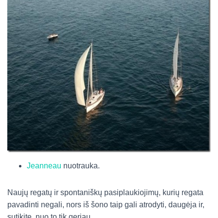
Jeanneau
nuotrauka.
Naujų regatų ir spontaniškų pasiplaukiojimų, kurių regata
pavadinti negali, nors iš šono taip gali atrodyti, daugėja ir,
sutikite, nuo to tik geriau.