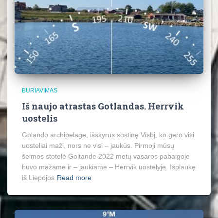
BURIAVIMAS
Iš naujo atrastas Gotlandas. Herrvik
uostelis
Golando archipelage, išskyrus sostinę Visbį, ko gero visi
uosteliai maži, nors ne visi – jaukūs. Pirmoji mūsų
šeimos stotelė Goltande 2022 metų vasaros pabaigoje
buvo mažame ir – jaukiame – Herrvik uostelyje. Išplaukę
iš Liepojos
Read more