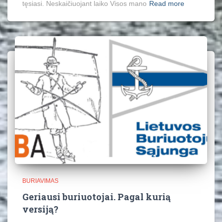
tęsiasi. Neskaičiuojant laiko Visos mano
Read more
BURIAVIMAS
Geriausi buriuotojai. Pagal kurią
versiją?