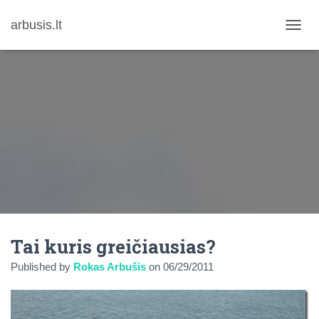
arbusis.lt
T
O
G
G
L
E
N
A
V
I
G
A
T
I
O
N
Tai kuris greičiausias?
Published by
Rokas Arbušis
on
06/29/2011