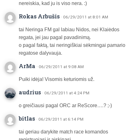
nereiskia, kad ju is viso nera. :)
Rokas Arbušis
· 06/29/2011 at 8:01 AM
tai Neringa FM gal labiau Nidos, nei Klaiėdos
regata, jei jau pagal pavadinimą.
o pagal faktą, tai neringiškiai sėkmingai pamario
regatose dalyvauja.
ArMa
· 06/29/2011 at 9:08 AM
Puiki idėja! Visomis keturiomis už.
audrius
· 06/29/2011 at 4:24 PM
o greičiausi pagal ORC ar ReScore….? ;-)
bitlas
· 06/29/2011 at 6:14 PM
tai geriau darykite match race komandos
registruojasi ir aiskinasi