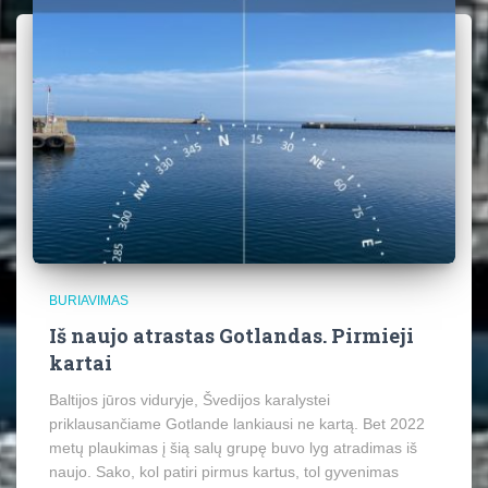
BURIAVIMAS
Iš naujo atrastas Gotlandas. Pirmieji
kartai
Baltijos jūros viduryje, Švedijos karalystei
priklausančiame Gotlande lankiausi ne kartą. Bet 2022
metų plaukimas į šią salų grupę buvo lyg atradimas iš
naujo. Sako, kol patiri pirmus kartus, tol gyvenimas