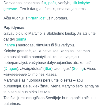
Dar vienas incidentas iš
tų pačių
varžybų,
tik kokybė
geresnė
. Ten ir daugiau filmukų smalsaujantiems.
Ačiū Audriui iš
“Piranijos”
už nuorodas.
Papildymas.
Gavau bičiulio Martyno iš Stokholmo laišką. Jis atsiuntė
dar dvi (
pirma
ir
antra
) nuorodas į filmukus iš šių varžybų.
Kokybė geresnė, kai kurie vaizdai kartojasi, bet man
labiausiai patiko pamatyti tai, ko Lietuvoje jau
nebepamatysi: varžybose dalyvaujančius „drakonus“
(
Dragon
), „žvaigždutes“ (
Star
), „solingus“ (
Soling
). Visos
kažkada buvo
Olimpinės klasės.
Martynui šias nuorodas persiuntė jo šefas – abu
buriuotojai. Beje, kiek žinau, vieną Martyno šefo jachtą ne
taip seniai nusipirko lietuviai.
Tad štai jums draugiškas Švedijoje buriuojančių bičiulių
patarimas: