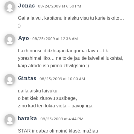
Jonas
· 08/24/2009 at 6:50 PM
Gaila laivu , kapitonu ir aisku visu tu kurie iskrito…
;)
Ayo
· 08/25/2009 at 12:36 AM
Lazhinuosi, didzhiajai daugumai laivu – tik
ybrezhimai liko… ne tokie jau tie laiveliai lukshtai,
kaip atrodo ish pirmo zhvilgsnio ;)
Gintas
· 08/25/2009 at 10:00 AM
gaila aisku laivuku,
o bet kiek ziurovu susibege,
zino kad ten tokia vieta – pavojinga
baraka
· 08/25/2009 at 4:44 PM
STAR ir dabar olimpinė klasė, mažiau