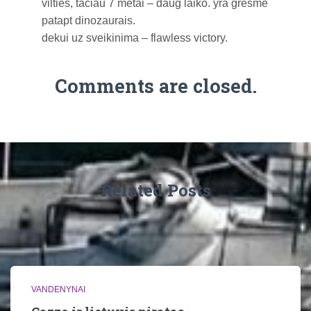
vilties, taciau 7 metai – daug laiko. yra gresme
patapt dinozaurais.
dekui uz sveikinima – flawless victory.
Comments are closed.
Related Posts
VANDENYNAI