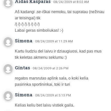
Aidas Kasparas
· 08/24/2009 at 8:02 AM
Aš kadangi .se-iškai nemoku, tai supratau (nežinau
ar teisingai) tik
/) /) /) /) /) /) /) /)
Labai geras simboliukas! :-)
Simona
· 08/24/2009 at 11:29 AM
Kartu liudziu del laivu ir dziaugiuosi, kad pas mus
tik keletas akmenu seklumu :)
Gintas
· 08/24/2009 at 2:26 PM
regatos marsrutas aplink sala, o koki kelia
pasirinka sportininkai, toki ir turi
Simona
· 08/24/2009 at 5:13 PM
Kelias keliu bet laivu vistiek gaila.