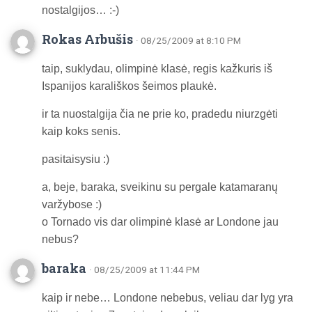
nostalgijos… :-)
Rokas Arbušis
· 08/25/2009 at 8:10 PM
taip, suklydau, olimpinė klasė, regis kažkuris iš
Ispanijos karališkos šeimos plaukė.
ir ta nuostalgija čia ne prie ko, pradedu niurzgėti
kaip koks senis.
pasitaisysiu :)
a, beje, baraka, sveikinu su pergale katamaranų
varžybose :)
o Tornado vis dar olimpinė klasė ar Londone jau
nebus?
baraka
· 08/25/2009 at 11:44 PM
kaip ir nebe… Londone nebebus, veliau dar lyg yra