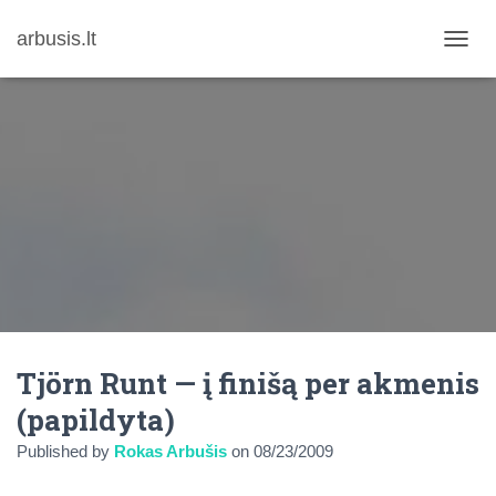
arbusis.lt
T
O
G
G
L
E
N
A
V
I
G
A
T
I
O
N
Tjörn Runt — į finišą per akmenis
(papildyta)
Published by
Rokas Arbušis
on
08/23/2009