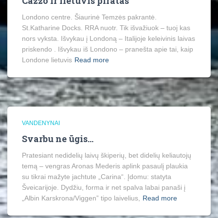
Cazzo ir lietuvis piratas
Londono centre. Šiaurinė Temzės pakrantė.
St.Katharine Docks. RRA nuotr. Tik išvažiuok – tuoj kas
nors vyksta. Išvykau į Londoną – Italijoje keleivinis laivas
priskendo . Išvykau iš Londono – pranešta apie tai, kaip
Londone lietuvis
Read more
VANDENYNAI
Svarbu ne ūgis…
Pratesiant nedidelių laivų škiperių, bet didelių keliautojų
temą – vengras Aronas Mederis aplink pasaulį plaukia
su tikrai mažyte jachtute „Carina“. Įdomu: statyta
Šveicarijoje. Dydžiu, forma ir net spalva labai panaši į
„Albin Karskrona/Viggen” tipo laivelius,
Read more