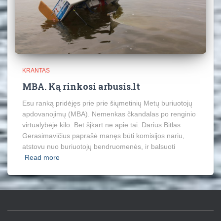
KRANTAS
MBA. Ką rinkosi arbusis.lt
Esu ranką pridėjęs prie prie šiųmetinių Metų buriuotojų
apdovanojimų (MBA). Nemenkas čkandalas po renginio
virtualybėje kilo. Bet šįkart ne apie tai. Darius Bitlas
Gerasimavičius paprašė manęs būti komisijos nariu,
atstovu nuo buriuotojų bendruomenės, ir balsuoti
Read more