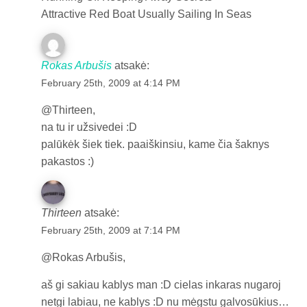
Attractive Red Boat Usually Sailing In Seas
Rokas Arbušis
atsakė:
February 25th, 2009 at 4:14 PM
@Thirteen,
na tu ir užsivedei :D
palūkėk šiek tiek. paaiškinsiu, kame čia šaknys
pakastos :)
Thirteen
atsakė:
February 25th, 2009 at 7:14 PM
@Rokas Arbušis,
aš gi sakiau kablys man :D cielas inkaras nugaroj
netgi labiau, ne kablys :D nu mėgstu galvosūkius…