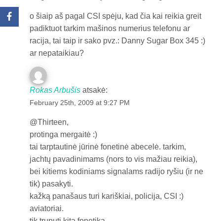
o šiaip aš pagal CSI spėju, kad čia kai reikia greit
padiktuot tarkim mašinos numerius telefonu ar
racija, tai taip ir sako pvz.: Danny Sugar Box 345 :)
ar nepataikiau?
Rokas Arbušis
atsakė:
February 25th, 2009 at 9:27 PM
@Thirteen,
protinga mergaitė :)
tai tarptautinė jūrinė fonetinė abecelė. tarkim,
jachtų pavadinimams (nors to vis mažiau reikia),
bei kitiems kodiniams signalams radijo ryšiu (ir ne
tik) pasakyti.
kažką panašaus turi kariškiai, policija, CSI :)
aviatoriai.
tik truputi kita fonetika.