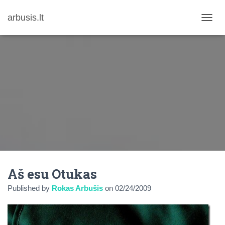
arbusis.lt
T
O
G
G
L
E
N
A
V
I
G
A
T
I
O
N
Aš esu Otukas
Published by
Rokas Arbušis
on
02/24/2009