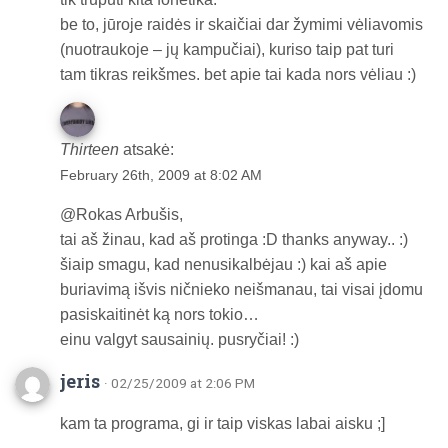
be to, jūroje raidės ir skaičiai dar žymimi vėliavomis
(nuotraukoje – jų kampučiai), kuriso taip pat turi
tam tikras reikšmes. bet apie tai kada nors vėliau :)
Thirteen
atsakė:
February 26th, 2009 at 8:02 AM
@Rokas Arbušis,
tai aš žinau, kad aš protinga :D thanks anyway.. :)
šiaip smagu, kad nenusikalbėjau :) kai aš apie
buriavimą išvis ničnieko neišmanau, tai visai įdomu
pasiskaitinėt ką nors tokio…
einu valgyt sausainių. pusryčiai! :)
jeris
· 02/25/2009 at 2:06 PM
kam ta programa, gi ir taip viskas labai aisku ;]