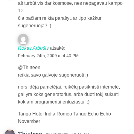
aš turbūt vis dar kosmose, nes nepagavau kampo
:D
čia pačiam reikia parašyt, ar tipo kažkur
sugeneruoja? :)
Rokas Arbušis
atsakė:
February 24th, 2009 at 4:40 PM
@Thirteen,
reikia savo galvoje sugeneruoti :)
nors idėja pametėjai. reikėtų pasiknisti internete,
gal yra koks generatorius. arba duoti tokį sukurti
kokiam programeriui entuziastui :)
Tango Hotel India Romeo Tango Echo Echo
November
Thirteen