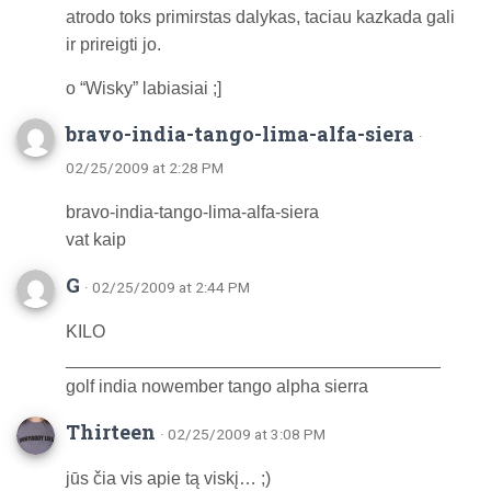
atrodo toks primirstas dalykas, taciau kazkada gali
ir prireigti jo.
o “Wisky” labiasiai ;]
bravo-india-tango-lima-alfa-siera
·
02/25/2009 at 2:28 PM
bravo-india-tango-lima-alfa-siera
vat kaip
G
· 02/25/2009 at 2:44 PM
KILO
______________________________________
golf india nowember tango alpha sierra
Thirteen
· 02/25/2009 at 3:08 PM
jūs čia vis apie tą viskį… ;)