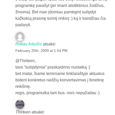
programkę parašyt (jei imant atsitiktinius žodžius,
žinoma). Bet man įdomiau pamėgint sulipdyt
kažkokią prasmę turintį rinkinį :) ką ir bandžiau čia
padaryti.
Rokas Arbušis
atsakė:
February 25th, 2009 at 1:54 PM
@Thirteen,
tavo “sulipdymai” praskaidrino nuotaiką :)
bet matai, šiame teminiame tinklaraštyje aktualus
būtent konkretus raidžių konvertavimas į fonetinę
reikšmę.
regis, programulka tam bus. nors nepažadau :)
Thirteen
atsakė: