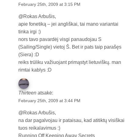
February 25th, 2009 at 3:15 PM
@Rokas Arbušis,
apie fonetiką – jei angliškai, tai mano variantai
tinka irgi :)
nors tavo pavardėj visgi panaudojau S
(Sailing/Single) vietoj Š. Bet ir pats taip parašęs
(Siera) :D
reiks trūliku važiuojant primąstyt lietuviškų. man
rimtai kablys :D
Thirteen
atsakė:
February 25th, 2009 at 3:44 PM
@Rokas Arbušis,
na dar pagalvojau ir pataisau, kad atitiktų visiškai
tuos reikalavimus :)
Running Off Keeping Away Secrets