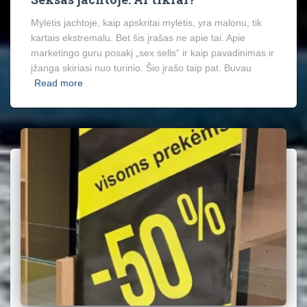
Mylėtis jachtoje, kaip apskritai mylėtis, yra malonu, tik
kartais ekstremalu. Bet šis įrašas ne apie tai. Apie
marketingo guru posakį „sex sells“ ir kaip pavadinimas ir
įžanga skiriasi nuo turinio. Šio įrašo taip pat. Buvau
Read more