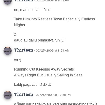
· 02/25/2009 at 8:41 AM
ne, man mieliau būtų:
Take Him Into Restless Town Especially Endless
Nights
:)
daugiau galiu primąstyt, fun :D
Thirteen
· 02/25/2009 at 8:53 AM
va :)
Running Out Keeping Away Secrets
Always Right But Usually Sailing In Seas
kablį pagavau :D :D :D
Thirteen
· 02/25/2009 at 12:58 PM
o šiaip dar pagalvojau, kad būtų nesudėtinga tokią