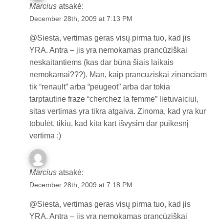
Marcius
atsakė:
December 28th, 2009 at 7:13 PM
@Siesta, vertimas geras visų pirma tuo, kad jis
YRA. Antra – jis yra nemokamas prancūziškai
neskaitantiems (kas dar būna šiais laikais
nemokamai???). Man, kaip prancuziskai zinanciam
tik “renault” arba “peugeot” arba dar tokia
tarptautine fraze “cherchez la femme” lietuvaiciui,
sitas vertimas yra tikra atgaiva. Zinoma, kad yra kur
tobulėt, tikiu, kad kita kart išvysim dar puikesnį
vertima ;)
Marcius
atsakė:
December 28th, 2009 at 7:18 PM
@Siesta, vertimas geras visų pirma tuo, kad jis
YRA. Antra – jis yra nemokamas prancūziškai