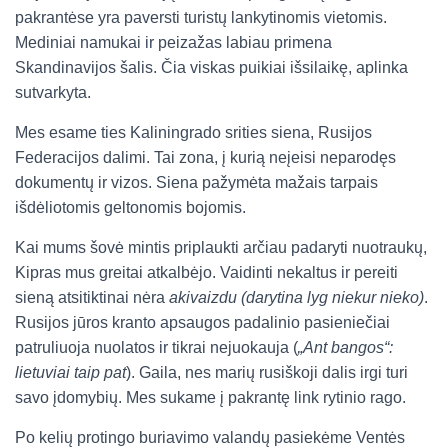
pakrantėse yra paversti turistų lankytinomis vietomis.
Mediniai namukai ir peizažas labiau primena
Skandinavijos šalis. Čia viskas puikiai išsilaikę, aplinka
sutvarkyta.
Mes esame ties Kaliningrado srities siena, Rusijos
Federacijos dalimi. Tai zona, į kurią neįeisi neparodęs
dokumentų ir vizos. Siena pažymėta mažais tarpais
išdėliotomis geltonomis bojomis.
Kai mums šovė mintis priplaukti arčiau padaryti nuotraukų,
Kipras mus greitai atkalbėjo. Vaidinti nekaltus ir pereiti
sieną atsitiktinai nėra
akivaizdu (darytina lyg niekur nieko)
.
Rusijos jūros kranto apsaugos padalinio pasieniečiai
patruliuoja nuolatos ir tikrai nejuokauja (
„Ant bangos“:
lietuviai taip pat
). Gaila, nes marių rusiškoji dalis irgi turi
savo įdomybių. Mes sukame į pakrantę link rytinio rago.
Po kelių protingo buriavimo valandų pasiekėme Ventės