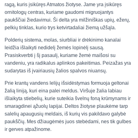
ragą, kuris įsikūręs Atmatos žiotyse. Jame yra įsikūręs
ornitologų centras, kuriame gaudomi migruojantys
paukščiai žiedavimui. Ši delta yra milžiniškas upių, ežerų,
pelkių tinklas, kurio trys ketvirtadaliai žiemą užšąla.
Polderių sistema, molas, siurbliai ir drėkinimo kanalai
leidžia išlaikyti nedidelį žemės lopinėlį sausą.
Prasiskverbti į šį pasaulį, kuriame žemė maišosi su
vandeniu, yra radikalus aplinkos pakeitimas. Peizažas yra
sudarytas iš įvairiausių žalios spalvos niuansų.
Prie krantų vandens lelijų išsidėstymas formuoja geltonai
žalią liniją, kuri eina palei meldus. Viršuje žalia labiau
išlaikyta stiebelių, kurie suteikia švelnų foną krūmynams ir
smaragdinei ąžuolų lapijai. Deltos žiotyse plaukėme tarp
salelių apaugusių meldais, iš kurių vis pakildavo galybė
paukščių. Mes džiaugėmės juos stebėdami, nes tik gulbes
ir gerves atpažinome.