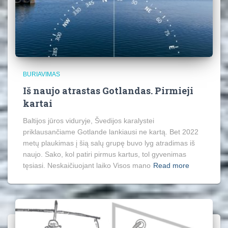
BURIAVIMAS
Iš naujo atrastas Gotlandas. Pirmieji
kartai
Baltijos jūros viduryje, Švedijos karalystei
priklausančiame Gotlande lankiausi ne kartą. Bet 2022
metų plaukimas į šią salų grupę buvo lyg atradimas iš
naujo. Sako, kol patiri pirmus kartus, tol gyvenimas
tęsiasi. Neskaičiuojant laiko Visos mano
Read more