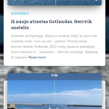
BURIAVIMAS
Iš naujo atrastas Gotlandas. Herrvik
uostelis
Golando archipelage, išskyrus sostinę Visbį, ko gero visi
uosteliai maži, nors ne visi – jaukūs. Pirmoji mūsų
šeimos stotelė Goltande 2022 metų vasaros pabaigoje
buvo mažame ir – jaukiame – Herrvik uostelyje. Išplaukę
iš Liepojos
Read more