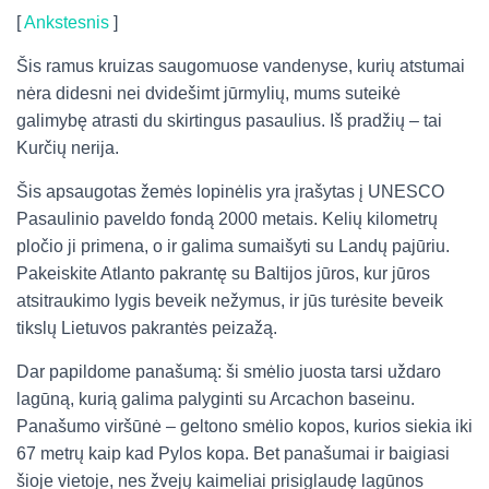
[
Ankstesnis
]
Šis ramus kruizas saugomuose vandenyse, kurių atstumai
nėra didesni nei dvidešimt jūrmylių, mums suteikė
galimybę atrasti du skirtingus pasaulius. Iš pradžių – tai
Kurčių nerija.
Šis apsaugotas žemės lopinėlis yra įrašytas į UNESCO
Pasaulinio paveldo fondą 2000 metais. Kelių kilometrų
pločio ji primena, o ir galima sumaišyti su Landų pajūriu.
Pakeiskite Atlanto pakrantę su Baltijos jūros, kur jūros
atsitraukimo lygis beveik nežymus, ir jūs turėsite beveik
tikslų Lietuvos pakrantės peizažą.
Dar papildome panašumą: ši smėlio juosta tarsi uždaro
lagūną, kurią galima palyginti su Arcachon baseinu.
Panašumo viršūnė – geltono smėlio kopos, kurios siekia iki
67 metrų kaip kad Pylos kopa. Bet panašumai ir baigiasi
šioje vietoje, nes žvejų kaimeliai prisiglaudę lagūnos