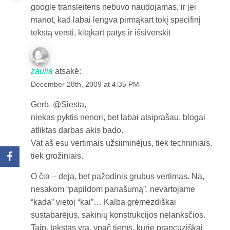
google transleiteris nebuvo naudojamas, ir jei
manot, kad labai lengva pirmąkart tokį specifinį
tekstą versti, kitąkart patys ir išsiverskit
zaulia
atsakė:
December 28th, 2009 at 4:35 PM
Gerb. @Siesta,
niekas pyktis nenori, bet labai atsiprašau, blogai
atliktas darbas akis bado.
Vat aš esu vertimais užsiiminėjus, tiek techniniais,
tiek grožiniais.
O čia – deja, bet pažodinis grubus vertimas. Na,
nesakom “papildom panašumą”, nevartojame
“kada” vietoj “kai”… Kalba grėmėzdiškai
sustabarėjus, sakinių konstrukcijos nelanksčios.
Taip, tekstas yra, ypač tiems, kurie prancūziškai