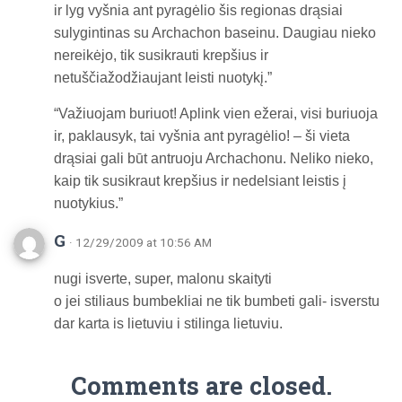
ir lyg vyšnia ant pyragėlio šis regionas drąsiai
sulygintinas su Archachon baseinu. Daugiau nieko
nereikėjo, tik susikrauti krepšius ir
netuščiažodžiaujant leisti nuotykį.”
“Važiuojam buriuot! Aplink vien ežerai, visi buriuoja
ir, paklausyk, tai vyšnia ant pyragėlio! – ši vieta
drąsiai gali būt antruoju Archachonu. Neliko nieko,
kaip tik susikraut krepšius ir nedelsiant leistis į
nuotykius.”
G
· 12/29/2009 at 10:56 AM
nugi isverte, super, malonu skaityti
o jei stiliaus bumbekliai ne tik bumbeti gali- isverstu
dar karta is lietuviu i stilinga lietuviu.
Comments are closed.