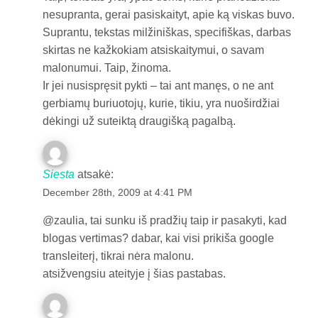
nesupranta, gerai pasiskaityt, apie ką viskas buvo.
Suprantu, tekstas milžiniškas, specifiškas, darbas
skirtas ne kažkokiam atsiskaitymui, o savam
malonumui. Taip, žinoma.
Ir jei nusispręsit pykti – tai ant manęs, o ne ant
gerbiamų buriuotojų, kurie, tikiu, yra nuoširdžiai
dėkingi už suteiktą draugišką pagalbą.
Siesta
atsakė:
December 28th, 2009 at 4:41 PM
@zaulia, tai sunku iš pradžių taip ir pasakyti, kad
blogas vertimas? dabar, kai visi prikiša google
transleiterį, tikrai nėra malonu.
atsižvengsiu ateityje į šias pastabas.