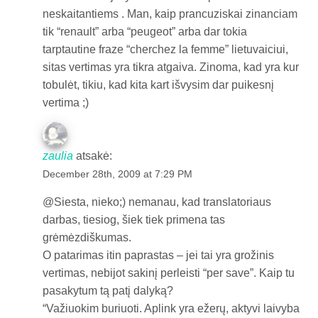
neskaitantiems . Man, kaip prancuziskai zinanciam
tik “renault” arba “peugeot” arba dar tokia
tarptautine fraze “cherchez la femme” lietuvaiciui,
sitas vertimas yra tikra atgaiva. Zinoma, kad yra kur
tobulėt, tikiu, kad kita kart išvysim dar puikesnį
vertima ;)
zaulia
atsakė:
December 28th, 2009 at 7:29 PM
@Siesta, nieko;) nemanau, kad translatoriaus
darbas, tiesiog, šiek tiek primena tas
grėmėzdiškumas.
O patarimas itin paprastas – jei tai yra grožinis
vertimas, nebijot sakinį perleisti “per save”. Kaip tu
pasakytum tą patį dalyką?
“Važiuokim buriuoti. Aplink yra ežerų, aktyvi laivyba