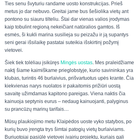
Ties senu švyturiu randame uosto konstrukcijas. Prieš
metus jo dar nebuvo. Greitai jame bus šešiolika vietų ant
pontono su siauru tilteliu. Štai dar vienas valios įrodymas
kaip tobulint regioną nekeičiant natūralios gamtos. Iš
esmės, ši kukli marina susilieja su peizažu ir ją supantys
seni gerai išsilaikę pastatai suteikia išskirtinį požymį
vietovei.
Šiek tiek tolėliau įsikūręs
Mingės uostas
. Mes praleidžiame
naktį šiame kaimiškame prieglobstyje, kurio savininkas yra
klubas, turintis 46 burlaivius, prišvartuotus upės krante. Čia
kiekvienas narys nuolatos ir pakaitomis prižiūri uostą
savaitę užimdamas kapitono pareigas. Viena naktis čia
kainuoja septynis eurus – nedaug kainuojanti, palyginus
su prancūzų marinų tarifais…
Mūsų plaukiojimo metu Klaipėdos uoste vyko statybos, po
kurių buvo įrengta trys šimtai patogių vietų burlaiviams.
Buriuotojai pasiūlė vietovei įvairių projektų, kuriais gali