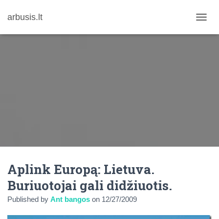
arbusis.lt
T
O
G
G
L
E
N
A
V
I
G
A
T
I
O
N
Aplink Europą: Lietuva.
Buriuotojai gali didžiuotis.
Published by
Ant bangos
on
12/27/2009