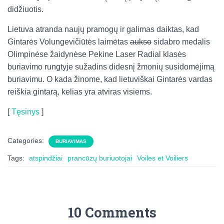
didžiuotis.
Lietuva atranda naujų pramogų ir galimas daiktas, kad
Gintarės Volungevičiūtės laimėtas
aukso
sidabro medalis
Olimpinėse žaidynėse Pekine Laser Radial klasės
buriavimo rungtyje sužadins didesnį žmonių susidomėjimą
buriavimu. O kada žinome, kad lietuviškai Gintarės vardas
reiškia gintarą, kelias yra atviras visiems.
[
Tęsinys
]
Categories:
BURIAVIMAS
Tags:
atspindžiai
prancūzų buriuotojai
Voiles et Voiliers
10 Comments