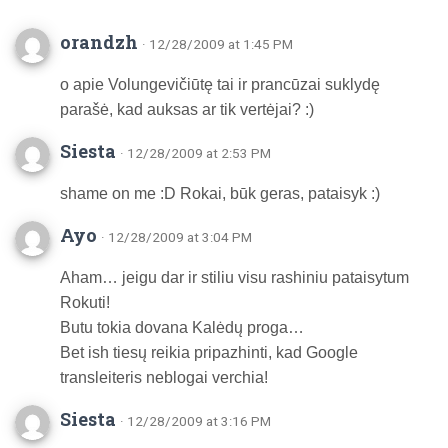
orandzh
· 12/28/2009 at 1:45 PM
o apie Volungevičiūtę tai ir prancūzai suklydę
parašė, kad auksas ar tik vertėjai? :)
Siesta
· 12/28/2009 at 2:53 PM
shame on me :D Rokai, būk geras, pataisyk :)
Ayo
· 12/28/2009 at 3:04 PM
Aham… jeigu dar ir stiliu visu rashiniu pataisytum
Rokuti!
Butu tokia dovana Kalėdų proga…
Bet ish tiesų reikia pripazhinti, kad Google
transleiteris neblogai verchia!
Siesta
· 12/28/2009 at 3:16 PM