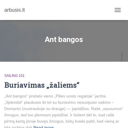
arbusis.lt
TOGG
NAVIG
Ant bangos
SAILING 101
Buriavimas „žaliems“
„Ant bangos“ pristato vieno „Pilies uosto regatoje“ jachta
„Splendid“ plaukusio iki tol su buriavimu nesusijusio vaikino –
Domanto (nuotraukoje su drauge) — įspūdžius. Rašė „sausumos“
žmogus, tad tuo įdomesni įspūdžiai. Ir būtent dėl to, kad rašė
pirmą kartą jūroje buvęs žmogus, būtų kvaila pykti, kad vieną ar
kitą jachtos dalį
Read more