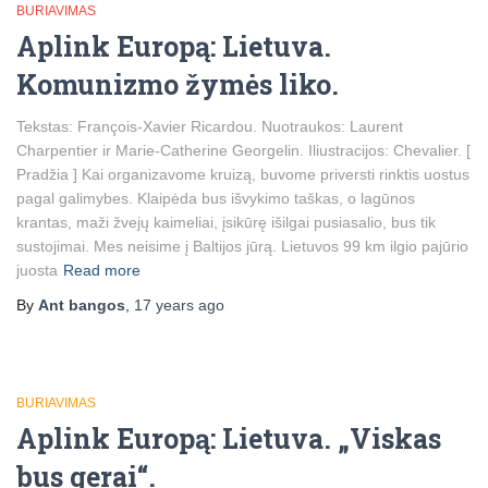
BURIAVIMAS
Aplink Europą: Lietuva.
Komunizmo žymės liko.
Tekstas: François-Xavier Ricardou. Nuotraukos: Laurent
Charpentier ir Marie-Catherine Georgelin. Iliustracijos: Chevalier. [
Pradžia ] Kai organizavome kruizą, buvome priversti rinktis uostus
pagal galimybes. Klaipėda bus išvykimo taškas, o lagūnos
krantas, maži žvejų kaimeliai, įsikūrę išilgai pusiasalio, bus tik
sustojimai. Mes neisime į Baltijos jūrą. Lietuvos 99 km ilgio pajūrio
juosta
Read more
By
Ant bangos
,
17 years
ago
BURIAVIMAS
Aplink Europą: Lietuva. „Viskas
bus gerai“.