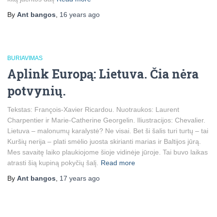
By
Ant bangos
,
16 years
ago
BURIAVIMAS
Aplink Europą: Lietuva. Čia nėra
potvynių.
Tekstas: François-Xavier Ricardou. Nuotraukos: Laurent
Charpentier ir Marie-Catherine Georgelin. Iliustracijos: Chevalier.
Lietuva – malonumų karalystė? Ne visai. Bet ši šalis turi turtų – tai
Kuršių nerija – plati smėlio juosta skirianti marias ir Baltijos jūrą.
Mes savaitę laiko plaukiojome šioje vidinėje jūroje. Tai buvo laikas
atrasti šią kupiną pokyčių šalį.
Read more
By
Ant bangos
,
17 years
ago