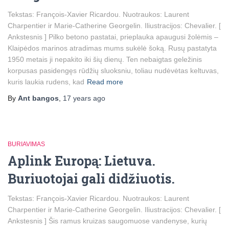
Tekstas: François-Xavier Ricardou. Nuotraukos: Laurent
Charpentier ir Marie-Catherine Georgelin. Iliustracijos: Chevalier. [
Ankstesnis ] Pilko betono pastatai, prieplauka apaugusi žolėmis –
Klaipėdos marinos atradimas mums sukėlė šoką. Rusų pastatyta
1950 metais ji nepakito iki šių dienų. Ten nebaigtas geležinis
korpusas pasidengęs rūdžių sluoksniu, toliau nudėvėtas keltuvas,
kuris laukia rudens, kad
Read more
By
Ant bangos
,
17 years
ago
BURIAVIMAS
Aplink Europą: Lietuva.
Buriuotojai gali didžiuotis.
Tekstas: François-Xavier Ricardou. Nuotraukos: Laurent
Charpentier ir Marie-Catherine Georgelin. Iliustracijos: Chevalier. [
Ankstesnis ] Šis ramus kruizas saugomuose vandenyse, kurių