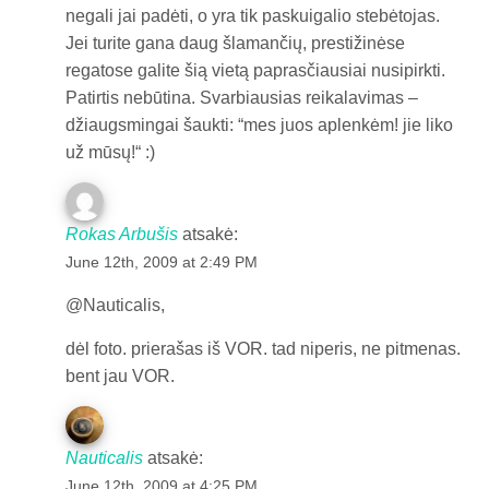
negali jai padėti, o yra tik paskuigalio stebėtojas.
Jei turite gana daug šlamančių, prestižinėse
regatose galite šią vietą paprasčiausiai nusipirkti.
Patirtis nebūtina. Svarbiausias reikalavimas –
džiaugsmingai šaukti: “mes juos aplenkėm! jie liko
už mūsų!“ :)
Rokas Arbušis
atsakė:
June 12th, 2009 at 2:49 PM
@Nauticalis,
dėl foto. prierašas iš VOR. tad niperis, ne pitmenas.
bent jau VOR.
Nauticalis
atsakė:
June 12th, 2009 at 4:25 PM