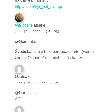
na dar yra ir toks…
http://rtc.se/hyr_bat_sverige
Nauticalis
atsakė:
June 12th, 2009 at 7:54 PM
@Goinnota,
Švediškai taip ir bus: bareboatcharter (vienas
žodis). O suomiškai: miehistöä charter.
G.
atsakė:
June 15th, 2009 at 8:52 AM
@Nauticalis,
AČIŪ