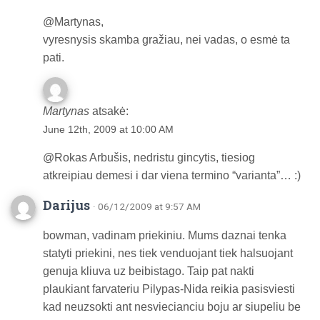
@Martynas,
vyresnysis skamba gražiau, nei vadas, o esmė ta
pati.
Martynas
atsakė:
June 12th, 2009 at 10:00 AM
@Rokas Arbušis, nedristu gincytis, tiesiog
atkreipiau demesi i dar viena termino “varianta”… :)
Darijus
· 06/12/2009 at 9:57 AM
bowman, vadinam priekiniu. Mums daznai tenka
statyti priekini, nes tiek venduojant tiek halsuojant
genuja kliuva uz beibistago. Taip pat nakti
plaukiant farvateriu Pilypas-Nida reikia pasisviesti
kad neuzsokti ant nesviecianciu boju ar siupeliu be