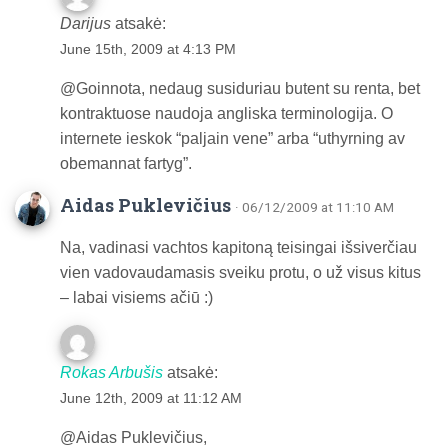
Darijus
atsakė:
June 15th, 2009 at 4:13 PM
@Goinnota, nedaug susiduriau butent su renta, bet
kontraktuose naudoja angliska terminologija. O
internete ieskok “paljain vene” arba “uthyrning av
obemannat fartyg”.
Aidas Puklevičius
· 06/12/2009 at 11:10 AM
Na, vadinasi vachtos kapitoną teisingai išsiverčiau
vien vadovaudamasis sveiku protu, o už visus kitus
– labai visiems ačiū :)
Rokas Arbušis
atsakė:
June 12th, 2009 at 11:12 AM
@Aidas Puklevičius,