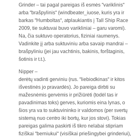
Grinder – tai pagal pareigas iš esmės “variklinis“
arba “brašpylinis“ (windbeater_iuose, kuris yra ir
barkas “Humboltas“, atplaukiantis į Tall Ship Race
2009, tie suktuvai buvo varikliniai – garu varomi).
Na, čia suktuvo operatorius, fiziniai raumenys.
Vadinkite jį arba suktuviniu arba savaip mandrai –
brašpyliniu (jei jau vachtinis, bakinis, forštaginis,
šotinis ir t.t.).
Nipper –
derėtų vadinti gerviniu (rus. “liebiodkinas“ ir kitos
išvestinės jo pravardės). Jo pareiga dirbti su
mažesnėmis gervėmis ir prižiūrėti (todėl tas ir
pavadinimas toks) gerves, kuriomis eina lynas, o
šios yra va to suktuvininko ir valdomos (per svertų
sistemą nuo centro iki bortų, kur jos stovi). Tokias
pareigas galima paskirti iš tikro nelabai stipriam
fiziškai “berniukui“ (visiškai priešingybei grinderiui),