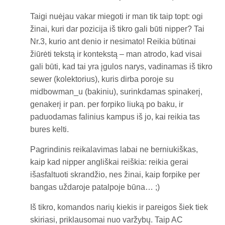
Taigi nuėjau vakar miegoti ir man tik taip topt: ogi
žinai, kuri dar pozicija iš tikro gali būti nipper? Tai
Nr.3, kurio ant denio ir nesimato! Reikia būtinai
žiūrėti tekstą ir kontekstą – man atrodo, kad visai
gali būti, kad tai yra įgulos narys, vadinamas iš tikro
sewer (kolektorius), kuris dirba poroje su
midbowman_u (bakiniu), surinkdamas spinakerį,
genakerį ir pan. per forpiko liuką po baku, ir
paduodamas falinius kampus iš jo, kai reikia tas
bures kelti.
Pagrindinis reikalavimas labai ne berniukiškas,
kaip kad nipper angliškai reiškia: reikia gerai
išasfaltuoti skrandžio, nes žinai, kaip forpike per
bangas uždaroje patalpoje būna… ;)
Iš tikro, komandos narių kiekis ir pareigos šiek tiek
skiriasi, priklausomai nuo varžybų. Taip AC