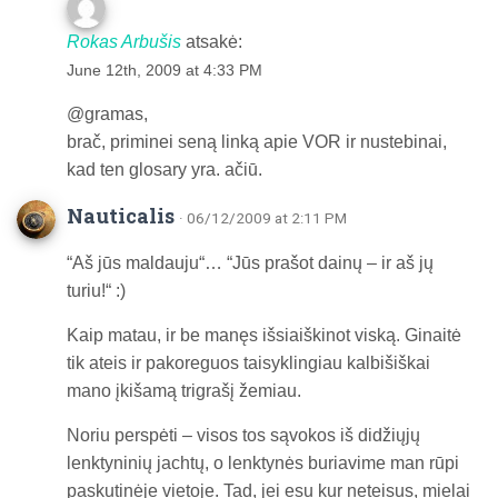
Rokas Arbušis
atsakė:
June 12th, 2009 at 4:33 PM
@gramas,
brač, priminei seną linką apie VOR ir nustebinai,
kad ten glosary yra. ačiū.
Nauticalis
· 06/12/2009 at 2:11 PM
“Aš jūs maldauju“… “Jūs prašot dainų – ir aš jų
turiu!“ :)
Kaip matau, ir be manęs išsiaiškinot viską. Ginaitė
tik ateis ir pakoreguos taisyklingiau kalbišiškai
mano įkišamą trigrašį žemiau.
Noriu perspėti – visos tos sąvokos iš didžiųjų
lenktyninių jachtų, o lenktynės buriavime man rūpi
paskutinėje vietoje. Tad, jei esu kur neteisus, mielai