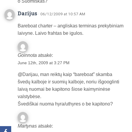
o Suomiškas?
Darijus
· 06/12/2009 at 10:57 AM
Bareboat charter – angliskas terminas prekybiniam
laivyne. Laivo frahtas be igulos.
Goinnota
atsakė:
June 12th, 2009 at 3:27 PM
@Darijau, man reiktų kaip “bareboat” skamba
švedų kalboje ir suomių kalboje, noriu išgooglinti
laivą nuomai be kapitono šiose kaimyninėse
valstybėse.
Švediškai nuoma hyra/uthyres o be kapitono?
Martynas
atsakė: