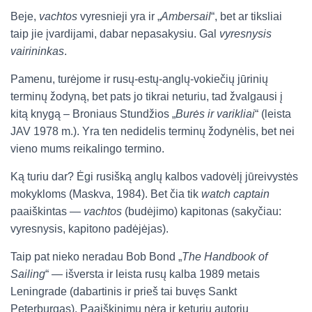
Beje,
vachtos
vyresnieji yra ir „
Ambersail
“, bet ar tiksliai
taip jie įvardijami, dabar nepasakysiu. Gal
vyresnysis
vairininkas
.
Pamenu, turėjome ir rusų-estų-anglų-vokiečių jūrinių
terminų žodyną, bet pats jo tikrai neturiu, tad žvalgausi į
kitą knygą – Broniaus Stundžios „
Burės ir varikliai
“ (leista
JAV 1978 m.). Yra ten nedidelis terminų žodynėlis, bet nei
vieno mums reikalingo termino.
Ką turiu dar? Ėgi rusišką anglų kalbos vadovėlį jūreivystės
mokykloms (Maskva, 1984). Bet čia tik
watch captain
paaiškintas —
vachtos
(budėjimo) kapitonas (sakyčiau:
vyresnysis, kapitono padėjėjas).
Taip pat nieko neradau Bob Bond „
The Handbook of
Sailing
“ — išversta ir leista rusų kalba 1989 metais
Leningrade (dabartinis ir prieš tai buvęs Sankt
Peterburgas). Paaiškinimų nėra ir keturių autorių