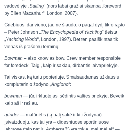
vadovėlyje „
Sailing
“ (nors labai gražiai skamba „foreword
by Ellen Macarthur“, London, 2007).
Griebiuosi dar vieno, jau ne šiaudo, o pagal dydį tikro rąsto
– Peter Johnson „
The Encyclopedia of Yachting
“ (leista
„
Yachting World
“, London, 1997). Bet ten paaiškintas tik
vienas iš prašomų terminų:
Bowman
– also know as bow. Crew member responsible
for foredeck. Taigi, kaip ir sakiau, dirbantis laivapriekyje.
Tai viskas, ką turiu popieriuje. Smalsaudamas užklausiu
kompiuterinio žodyno „
Anglono
“:
bowman
— jūr. irkluotojas, sėdintis valties priekyje. Beveik
kaip aš ir rašiau.
grinder
— malūnėlis (tą patį sakė ir kiti žodynai).
Įsivaizduoju, kas tai yra – didesniuose sportiniuose
laivuose (taip pat ir „
Ambersail
“) yra tokie „malūnėliai“ —