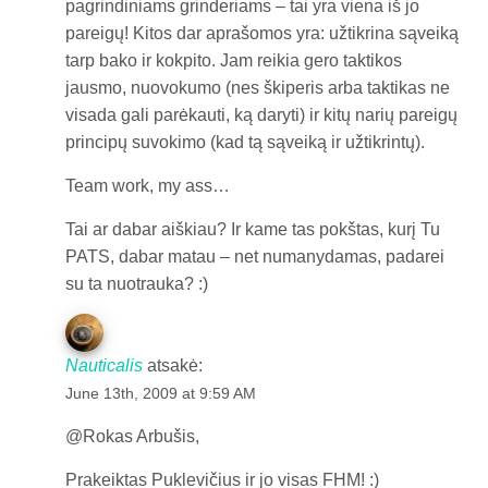
pagrindiniams grinderiams – tai yra viena iš jo
pareigų! Kitos dar aprašomos yra: užtikrina sąveiką
tarp bako ir kokpito. Jam reikia gero taktikos
jausmo, nuovokumo (nes škiperis arba taktikas ne
visada gali parėkauti, ką daryti) ir kitų narių pareigų
principų suvokimo (kad tą sąveiką ir užtikrintų).
Team work, my ass…
Tai ar dabar aiškiau? Ir kame tas pokštas, kurį Tu
PATS, dabar matau – net numanydamas, padarei
su ta nuotrauka? :)
Nauticalis
atsakė:
June 13th, 2009 at 9:59 AM
@Rokas Arbušis,
Prakeiktas Puklevičius ir jo visas FHM! :)