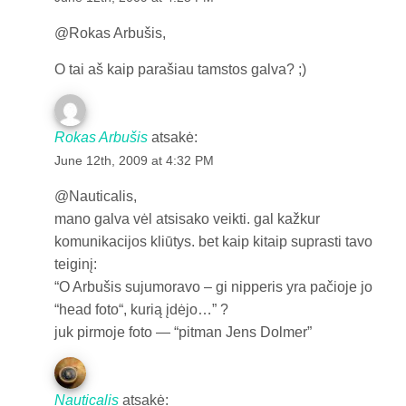
@Rokas Arbušis,
O tai aš kaip parašiau tamstos galva? ;)
Rokas Arbušis
atsakė:
June 12th, 2009 at 4:32 PM
@Nauticalis,
mano galva vėl atsisako veikti. gal kažkur
komunikacijos kliūtys. bet kaip kitaip suprasti tavo
teiginį:
“O Arbušis sujumoravo – gi nipperis yra pačioje jo
“head foto“, kurią įdėjo…” ?
juk pirmoje foto — “pitman Jens Dolmer”
Nauticalis
atsakė: