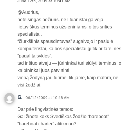
June 12th, 2009 at 10:41 AM
@Audrius,
neteisingas požiūris. ne lituanistai galvoja
lietuviškus terminus užsieniniams, o tos srities
specialistai.
“čiurkšlinis spausdintuvas” sugalvojo ir pasiūlė
kompiuteristai, kalbos specialistai gi tik pritarė, nes
“pagal taisykles”.
tad ir šiuo atveju — jūrininkai turi siūlyti terminus, o
kalbininkai juos patvirtinti.
vieną žodyną jau turime, tik jame, kaip matom, ne
visi žodžiai.
G.
· 06/12/2009 at 10:48 AM
Dar prie lingvistinės temos:
Gal žinote koks Švediškas žodžio “bareboat”
“bareboat charter” atitikmuo?