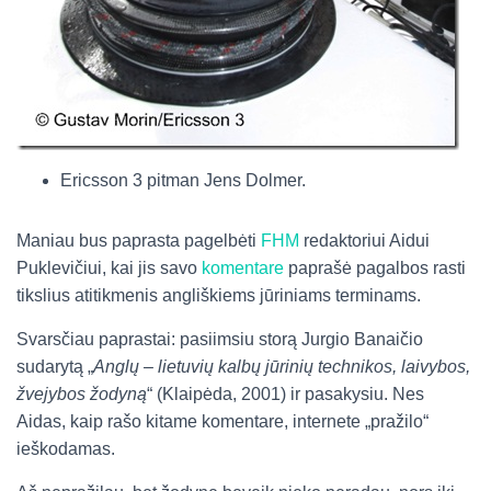
Ericsson 3 pitman Jens Dolmer.
Maniau bus paprasta pagelbėti
FHM
redaktoriui Aidui
Puklevičiui, kai jis savo
komentare
paprašė pagalbos rasti
tikslius atitikmenis angliškiems jūriniams terminams.
Svarsčiau paprastai: pasiimsiu storą Jurgio Banaičio
sudarytą „
Anglų – lietuvių kalbų jūrinių technikos, laivybos,
žvejybos žodyną
“ (Klaipėda, 2001) ir pasakysiu. Nes
Aidas, kaip rašo kitame komentare, internete „pražilo“
ieškodamas.