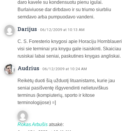
daro kavele su kondensuotu pienu igulai.
Burlaiviuose dar dirbdavo ir su triumo siurbliu
semdavo arba pumpuodavo vandeni.
Darijus
· 06/12/2009 at 10:13 AM
C. S. Foresterio knygosi apie Horaciju Hornblaueri
visi sie terminai yra knygu gale isaiskinti. Skaiciau
rusiskai labai seniai, paskutines knygas angliskai.
Audrius
· 06/12/2009 at 10:24 AM
Reikėtų duoti šią užduotį lituanistams, kurie jau
seniai pasišventę išgyvendinti nelietuviškus
terminus (kompiuterių, sporto ir kitose
terminologijose) =]
Rokas Arbušis
atsakė: