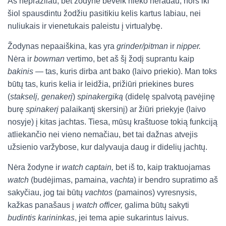
Aš nepražilau, bet žodyne beveik nieko neradau, nors iki
šiol spausdintu žodžiu pasitikiu kelis kartus labiau, nei
nuliukais ir vienetukais paleistu į virtualybę.
Žodynas nepaaiškina, kas yra
grinder/pitman
ir
nipper.
Nėra ir
bowman
vertimo, bet aš šį žodį suprantu kaip
bakinis
— tas, kuris dirba ant bako (laivo priekio). Man toks
būtų tas, kuris kelia ir leidžia, prižiūri priekines bures
(
stakselį, genakerį
)
spinakergiką
(didelę spalvotą pavėjinę
burę
spinakerį
palaikantį skersinį) ar žiūri priekyje (laivo
nosyje) į kitas jachtas. Tiesa, mūsų kraštuose tokią funkciją
atliekančio nei vieno nemačiau, bet tai dažnas atvejis
užsienio varžybose, kur dalyvauja daug ir didelių jachtų.
Nėra žodyne ir
watch captain,
bet iš to, kaip traktuojamas
watch
(budėjimas, pamaina,
vachta
) ir bendro supratimo aš
sakyčiau, jog tai būtų
vachtos
(pamainos) vyresnysis,
kažkas panašaus į
watch officer,
galima būtų sakyti
budintis karininkas
, jei tema apie sukarintus laivus.