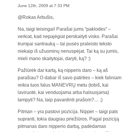
June 12th, 2009 at 7:33 PM
@Rokas Arbušis,
Na, taigi teisingai! Parašai jums “paklodes“ –
verkiat, kad nepajėgiat perskaityti visko. Parašai
trumpai santrauką – tai pusės praleisto teksto
niekaip iš užuominų nenuspėjat. Tai ką su jumis,
mieli mano skaitytojai, daryti, ką? :)
Pažiūrėk dar kartą, ką nipperis daro – ką aš
parašiau? O dabar iš savo patirties – kiek faliniam
reikia tuos falus MANEVRŲ metu (tobiš, kai
laviruotė, kai venduojama arba halsuojama)
tampyti? Na, taip pavardinti prašom?… ;)
Pitman – yra pastovi pozicija. Nipper – taigi pats
supranti, tokia daugiau priežiūros. Pagal poziciją
pitmanas daro nipperio darbą, padėdamas