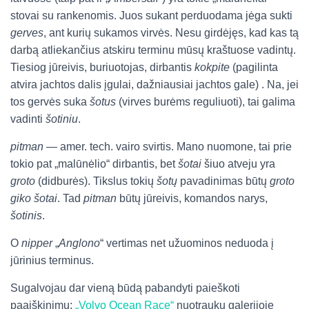
stovai su rankenomis. Juos sukant perduodama jėga sukti
gerves
, ant kurių sukamos virvės. Nesu girdėjęs, kad kas tą
darbą atliekančius atskiru terminu mūsų kraštuose vadintų.
Tiesiog jūreivis, buriuotojas, dirbantis
kokpite
(pagilinta
atvira jachtos dalis įgulai, dažniausiai jachtos gale) . Na, jei
tos gervės suka
šotus
(virves burėms reguliuoti), tai galima
vadinti
šotiniu
.
pitman
— amer. tech. vairo svirtis. Mano nuomone, tai prie
tokio pat „malūnėlio“ dirbantis, bet
šotai
šiuo atveju yra
groto
(didburės). Tikslus tokių
šotų
pavadinimas būtų
groto
giko šotai
. Tad
pitman
būtų jūreivis, komandos narys,
šotinis
.
O
nipper
„
Anglono
“ vertimas net užuominos neduoda į
jūrinius terminus.
Sugalvojau dar vieną būdą pabandyti paieškoti
paaiškinimų:
„Volvo Ocean Race“
nuotraukų galerijoje