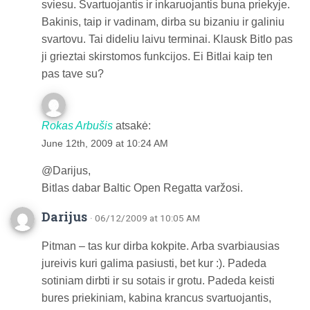
sviesu. Svartuojantis ir inkaruojantis buna priekyje.
Bakinis, taip ir vadinam, dirba su bizaniu ir galiniu
svartovu. Tai dideliu laivu terminai. Klausk Bitlo pas
ji grieztai skirstomos funkcijos. Ei Bitlai kaip ten
pas tave su?
Rokas Arbušis
atsakė:
June 12th, 2009 at 10:24 AM
@Darijus,
Bitlas dabar Baltic Open Regatta varžosi.
Darijus
· 06/12/2009 at 10:05 AM
Pitman – tas kur dirba kokpite. Arba svarbiausias
jureivis kuri galima pasiusti, bet kur :). Padeda
sotiniam dirbti ir su sotais ir grotu. Padeda keisti
bures priekiniam, kabina krancus svartuojantis,