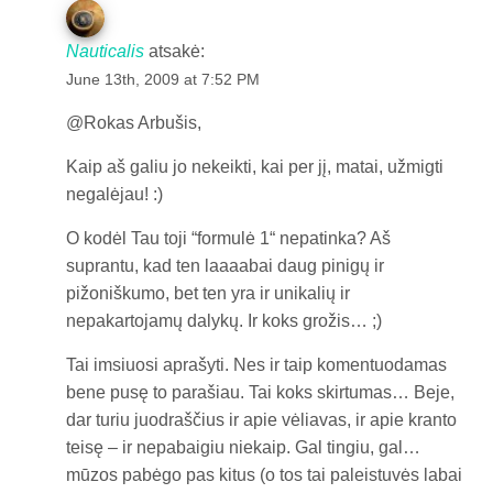
Nauticalis
atsakė:
June 13th, 2009 at 7:52 PM
@Rokas Arbušis,
Kaip aš galiu jo nekeikti, kai per jį, matai, užmigti
negalėjau! :)
O kodėl Tau toji “formulė 1“ nepatinka? Aš
suprantu, kad ten laaaabai daug pinigų ir
pižoniškumo, bet ten yra ir unikalių ir
nepakartojamų dalykų. Ir koks grožis… ;)
Tai imsiuosi aprašyti. Nes ir taip komentuodamas
bene pusę to parašiau. Tai koks skirtumas… Beje,
dar turiu juodraščius ir apie vėliavas, ir apie kranto
teisę – ir nepabaigiu niekaip. Gal tingiu, gal…
mūzos pabėgo pas kitus (o tos tai paleistuvės labai