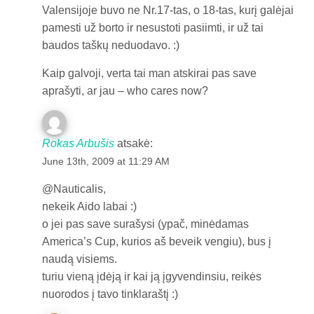
Valensijoje buvo ne Nr.17-tas, o 18-tas, kurį galėjai
pamesti už borto ir nesustoti pasiimti, ir už tai
baudos taškų neduodavo. :)
Kaip galvoji, verta tai man atskirai pas save
aprašyti, ar jau – who cares now?
Rokas Arbušis
atsakė:
June 13th, 2009 at 11:29 AM
@Nauticalis,
nekeik Aido labai :)
o jei pas save surašysi (ypač, minėdamas
America’s Cup, kurios aš beveik vengiu), bus į
naudą visiems.
turiu vieną įdėją ir kai ją įgyvendinsiu, reikės
nuorodos į tavo tinklaraštį :)