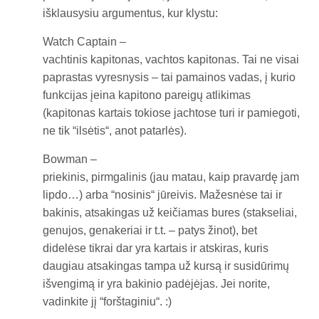
išklausysiu argumentus, kur klystu:
Watch Captain –
vachtinis kapitonas, vachtos kapitonas. Tai ne visai
paprastas vyresnysis – tai pamainos vadas, į kurio
funkcijas įeina kapitono pareigų atlikimas
(kapitonas kartais tokiose jachtose turi ir pamiegoti,
ne tik “ilsėtis“, anot patarlės).
Bowman –
priekinis, pirmgalinis (jau matau, kaip pravardę jam
lipdo…) arba “nosinis“ jūreivis. Mažesnėse tai ir
bakinis, atsakingas už keičiamas bures (stakseliai,
genujos, genakeriai ir t.t. – patys žinot), bet
didelėse tikrai dar yra kartais ir atskiras, kuris
daugiau atsakingas tampa už kursą ir susidūrimų
išvengimą ir yra bakinio padėjėjas. Jei norite,
vadinkite jį “forštaginiu“. :)