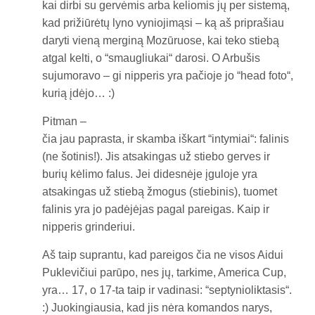
kai dirbi su gervėmis arba keliomis jų per sistemą,
kad prižiūrėtų lyno vyniojimąsi – ką aš priprašiau
daryti vieną merginą Mozūruose, kai teko stiebą
atgal kelti, o “smaugliukai“ darosi. O Arbušis
sujumoravo – gi nipperis yra pačioje jo “head foto“,
kurią įdėjo… :)
Pitman –
čia jau paprasta, ir skamba iškart “intymiai“: falinis
(ne šotinis!). Jis atsakingas už stiebo gerves ir
burių kėlimo falus. Jei didesnėje įguloje yra
atsakingas už stiebą žmogus (stiebinis), tuomet
falinis yra jo padėjėjas pagal pareigas. Kaip ir
nipperis grinderiui.
Aš taip suprantu, kad pareigos čia ne visos Aidui
Puklevičiui parūpo, nes jų, tarkime, America Cup,
yra… 17, o 17-ta taip ir vadinasi: “septynioliktasis“.
:) Juokingiausia, kad jis nėra komandos narys,