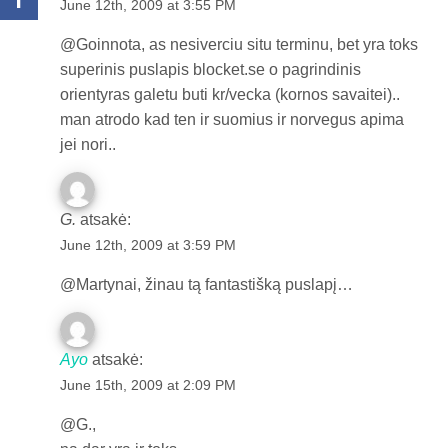
June 12th, 2009 at 3:55 PM
@Goinnota, as nesiverciu situ terminu, bet yra toks
superinis puslapis blocket.se o pagrindinis
orientyras galetu buti kr/vecka (kornos savaitei)..
man atrodo kad ten ir suomius ir norvegus apima
jei nori..
G.
atsakė:
June 12th, 2009 at 3:59 PM
@Martynai, žinau tą fantastišką puslapį…
Ayo
atsakė:
June 15th, 2009 at 2:09 PM
@G.,