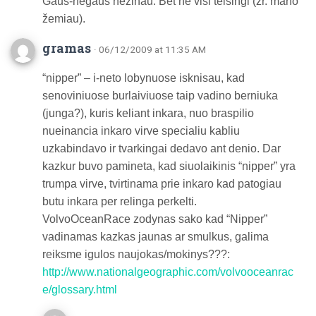
Gaus-negaus nežinau. Bet ne visi teisingi (žr. mano
žemiau).
gramas
· 06/12/2009 at 11:35 AM
“nipper” – i-neto lobynuose isknisau, kad
senoviniuose burlaiviuose taip vadino berniuka
(junga?), kuris keliant inkara, nuo braspilio
nueinancia inkaro virve specialiu kabliu
uzkabindavo ir tvarkingai dedavo ant denio. Dar
kazkur buvo pamineta, kad siuolaikinis “nipper” yra
trumpa virve, tvirtinama prie inkaro kad patogiau
butu inkara per relinga perkelti.
VolvoOceanRace zodynas sako kad “Nipper”
vadinamas kazkas jaunas ar smulkus, galima
reiksme igulos naujokas/mokinys???:
http://www.nationalgeographic.com/volvooceanrac
e/glossary.html