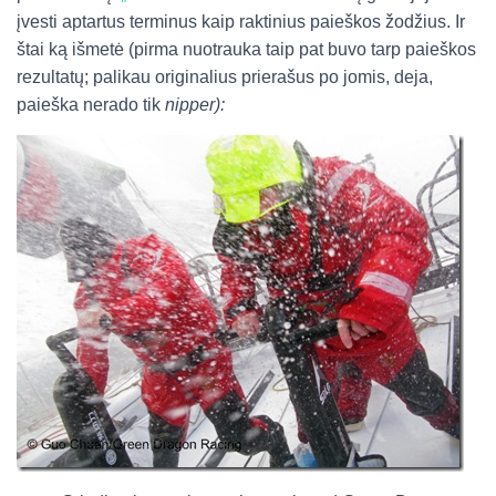
įvesti aptartus terminus kaip raktinius paieškos žodžius. Ir
štai ką išmetė (pirma nuotrauka taip pat buvo tarp paieškos
rezultatų; palikau originalius prierašus po jomis, deja,
paieška nerado tik
nipper):