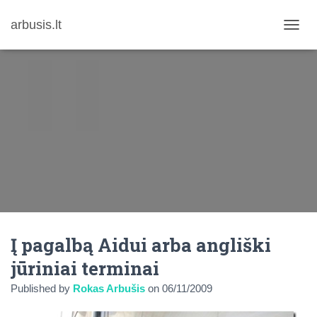
arbusis.lt
T
O
G
G
L
E
N
A
V
I
G
A
T
I
O
N
Į pagalbą Aidui arba angliški
jūriniai terminai
Published by
Rokas Arbušis
on
06/11/2009