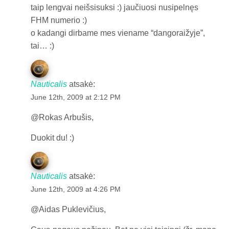
taip lengvai neišsisuksi :) jaučiuosi nusipelnęs
FHM numerio :)
o kadangi dirbame mes viename “dangoraižyje”,
tai… :)
Nauticalis
atsakė:
June 12th, 2009 at 2:12 PM
@Rokas Arbušis,
Duokit du! :)
Nauticalis
atsakė:
June 12th, 2009 at 4:26 PM
@Aidas Puklevičius,