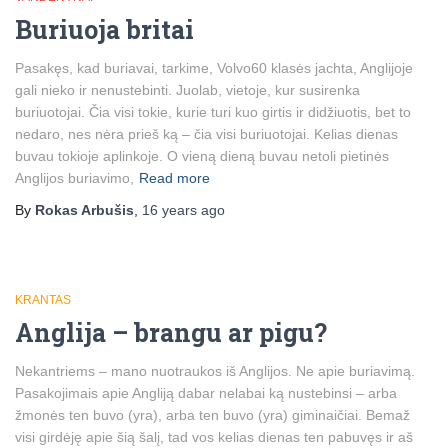
Buriuoja britai
Pasakęs, kad buriavai, tarkime, Volvo60 klasės jachta, Anglijoje
gali nieko ir nenustebinti. Juolab, vietoje, kur susirenka
buriuotojai. Čia visi tokie, kurie turi kuo girtis ir didžiuotis, bet to
nedaro, nes nėra prieš ką – čia visi buriuotojai. Kelias dienas
buvau tokioje aplinkoje. O vieną dieną buvau netoli pietinės
Anglijos buriavimo,
Read more
By
Rokas Arbušis
,
16 years
ago
KRANTAS
Anglija – brangu ar pigu?
Nekantriems – mano nuotraukos iš Anglijos. Ne apie buriavimą.
Pasakojimais apie Angliją dabar nelabai ką nustebinsi – arba
žmonės ten buvo (yra), arba ten buvo (yra) giminaičiai. Bemaž
visi girdėję apie šią šalį, tad vos kelias dienas ten pabuvęs ir aš