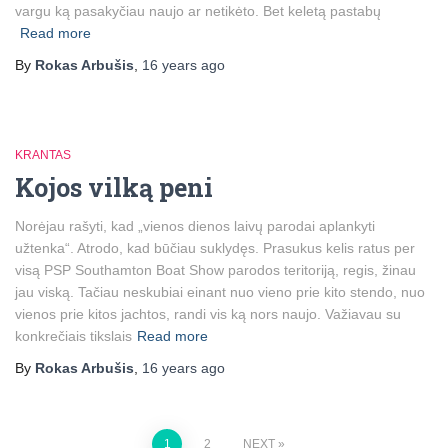
vargu ką pasakyčiau naujo ar netikėto. Bet keletą pastabų
Read more
By
Rokas Arbušis
,
16 years
ago
KRANTAS
Kojos vilką peni
Norėjau rašyti, kad „vienos dienos laivų parodai aplankyti
užtenka“. Atrodo, kad būčiau suklydęs. Prasukus kelis ratus per
visą PSP Southamton Boat Show parodos teritoriją, regis, žinau
jau viską. Tačiau neskubiai einant nuo vieno prie kito stendo, nuo
vienos prie kitos jachtos, randi vis ką nors naujo. Važiavau su
konkrečiais tikslais
Read more
By
Rokas Arbušis
,
16 years
ago
1
2
NEXT