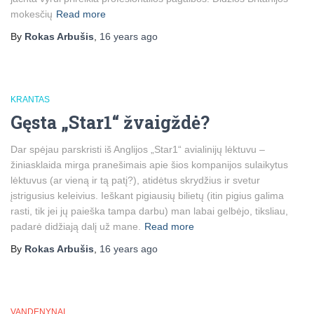
mokesčių
Read more
By
Rokas Arbušis
,
16 years
ago
KRANTAS
Gęsta „Star1“ žvaigždė?
Dar spėjau parskristi iš Anglijos „Star1“ avialinijų lėktuvu –
žiniasklaida mirga pranešimais apie šios kompanijos sulaikytus
lėktuvus (ar vieną ir tą patį?), atidėtus skrydžius ir svetur
įstrigusius keleivius. Ieškant pigiausių bilietų (itin pigius galima
rasti, tik jei jų paieška tampa darbu) man labai gelbėjo, tiksliau,
padarė didžiają dalį už mane.
Read more
By
Rokas Arbušis
,
16 years
ago
VANDENYNAI