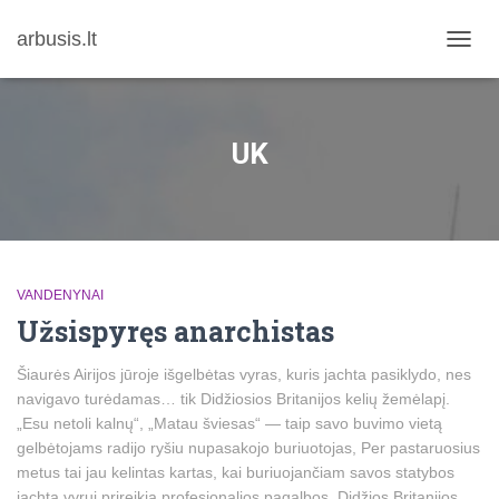
arbusis.lt
TOGG
NAVIG
UK
VANDENYNAI
Užsispyręs anarchistas
Šiaurės Airijos jūroje išgelbėtas vyras, kuris jachta pasiklydo, nes
navigavo turėdamas… tik Didžiosios Britanijos kelių žemėlapį.
„Esu netoli kalnų“, „Matau šviesas“ — taip savo buvimo vietą
gelbėtojams radijo ryšiu nupasakojo buriuotojas, Per pastaruosius
metus tai jau kelintas kartas, kai buriuojančiam savos statybos
jachta vyrui prireikia profesionalios pagalbos. Didžios Britanijos