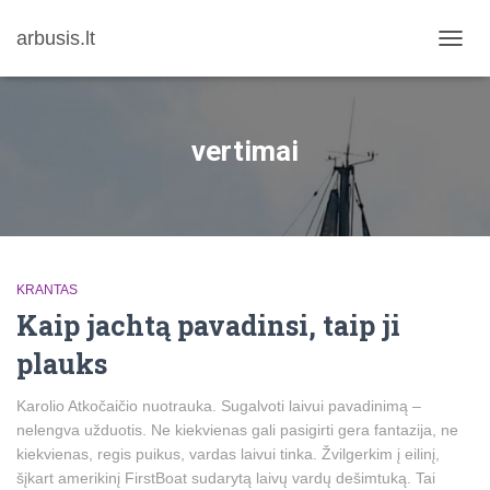
arbusis.lt
TOGG
NAVIG
vertimai
KRANTAS
Kaip jachtą pavadinsi, taip ji
plauks
Karolio Atkočaičio nuotrauka. Sugalvoti laivui pavadinimą –
nelengva užduotis. Ne kiekvienas gali pasigirti gera fantazija, ne
kiekvienas, regis puikus, vardas laivui tinka. Žvilgerkim į eilinį,
šįkart amerikinį FirstBoat sudarytą laivų vardų dešimtuką. Tai