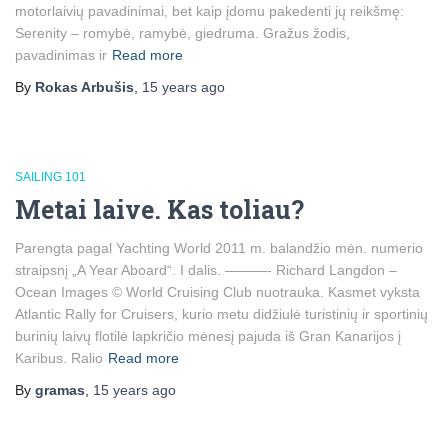
motorlaivių pavadinimai, bet kaip įdomu pakedenti jų reikšmę:
Serenity – romybė, ramybė, giedruma. Gražus žodis,
pavadinimas ir
Read more
By
Rokas Arbušis
,
15 years
ago
SAILING 101
Metai laive. Kas toliau?
Parengta pagal Yachting World 2011 m. balandžio mėn. numerio
straipsnį „A Year Aboard“. I dalis. ———- Richard Langdon –
Ocean Images © World Cruising Club nuotrauka. Kasmet vyksta
Atlantic Rally for Cruisers, kurio metu didžiulė turistinių ir sportinių
burinių laivų flotilė lapkričio mėnesį pajuda iš Gran Kanarijos į
Karibus. Ralio
Read more
By
gramas
,
15 years
ago