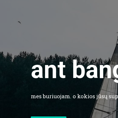
ant ban
mes buriuojam. o kokios jūsų sup