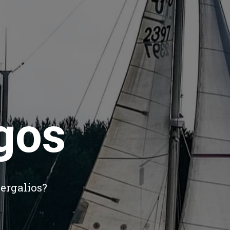
gos
ergalios?