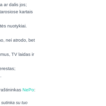
 ar dalis jos;
tarosiose kartais
ės nuotykiai.
o, nei atrodo, bet
mus, TV laidas ir
erestas;
a.
araštininkas
NePo
:
 sutinka su tuo