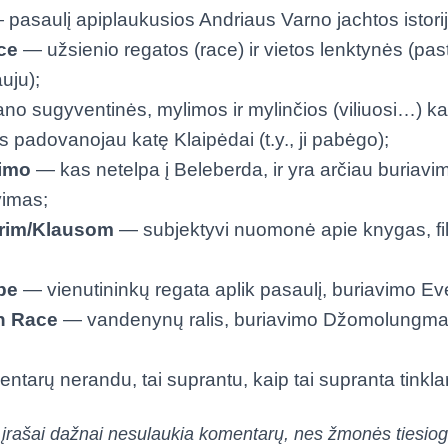
pasaulį apiplaukusios Andriaus Varno jachtos istorija
ce
— užsienio regatos (race) ir vietos lenktynės (pas
auju);
o sugyventinės, mylimos ir mylinčios (viliuosi…) kat
es padovanojau katę Klaipėdai (t.y., ji pabėgo);
vimo
— kas netelpa į Beleberda, ir yra arčiau buriavim
vimas;
ūrim/Klausom
— subjektyvi nuomonė apie knygas, fil
obe
— vienutininkų regata aplik pasaulį, buriavimo Ev
n Race
— vandenynų ralis, buriavimo Džomolungm
entarų nerandu, tai suprantu, kaip tai supranta tinkl
įrašai dažnai nesulaukia komentarų, nes žmonės tiesiog