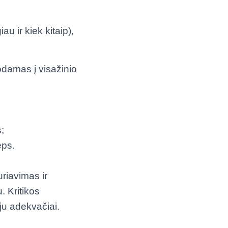
u ir kiek kitaip),
damas į visažinio
;
ėps.
riavimas ir
. Kritikos
ju adekvačiai.