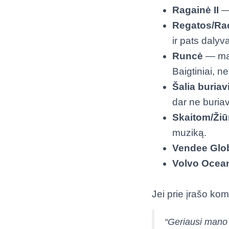
Ragainė II
— 
Regatos/Ra
ir pats dalyv
Runcė
— man
Baigtiniai, n
Šalia buria
dar ne buria
Skaitom/Ži
muziką.
Vendee Gl
Volvo Ocea
Jei prie įrašo kom
“
Geriausi mano 