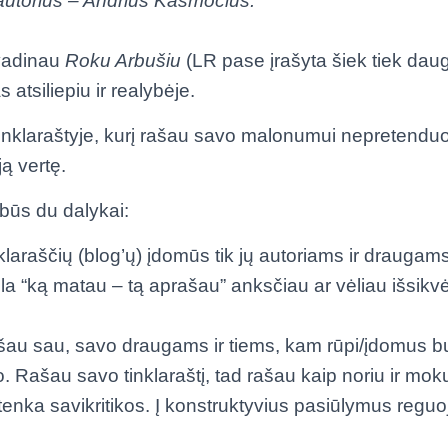
utorius – Andrius Kasmočius.
ivadinau
Roku Arbušiu
(LR pase įrašyta šiek tiek daugia
 atsiliepiu ir realybėje.
inklaraštyje, kurį rašau savo malonumui nepretenduo
ją vertę.
būs du dalykai:
laraščių (blog’ų) įdomūs tik jų autoriams ir draugams
a la “ką matau – tą aprašau” anksčiau ar vėliau išsikv
au sau, savo draugams ir tiems, kam rūpi/įdomus bu
o. Rašau savo tinklaraštį, tad rašau kaip noriu ir moku
enka savikritikos. Į konstruktyvius pasiūlymus reguo