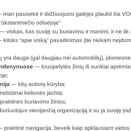
man pasisekė ir didžiuojuosi galėjęs plaukti šia VO
“Tūkstantmečio odisėjoje”
— viskas, kas susiję su buriavimu ir manimi, ir ne tik
 kitoks “apie viską” pavadinimas (tie niekam neįdo
 yra dauga (gal daugiau nei automobilių), įdomesn
vandenynuose
— kruopelytės žinių iš sunkiai aprėmia
oje;
nija
— kitų autorių kūryba;
ebūtinai kelionės jachta;
raktinės buriavimo žinios;
uriuotojus vienijančią organiząciją ir su ja susiję įra
 praktinė navigacija, beveik kaip apklausiant vietos