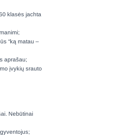
60 klasės jachta
 manimi;
mūs “ką matau –
es aprašau;
mo įvykių srauto
šai. Nebūtinai
 gyventojus;