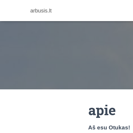
arbusis.lt
apie
Aš esu Otukas!