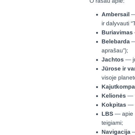
O rašau apie:
Ambersail
— 
ir dalyvauti 
Buriavimas
Belebarda
—
aprašau”);
Jachtos
— jų
Jūrose ir 
visoje planet
Kajutkompa
Kelionės
— n
Kokpitas
— p
LBS
— apie b
teigiami;
Navigacija
—