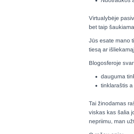
Nuotraukos a
Virtualybėje pas
bet taip šaukiamas
Jūs esate mano t
tiesą ar išliekamą
Blogosferoje svar
dauguma tink
tinklaraštis 
Tai žinodamas raš
viskas kas šalia j
nepriimu, man užt