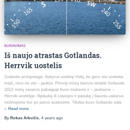
BURIAVIMAS
Iš naujo atrastas Gotlandas.
Herrvik uostelis
Golando archipelage, išskyrus sostinę Visbį, ko gero visi uosteliai
maži, nors ne visi – jaukūs. Pirmoji mūsų šeimos stotelė Goltande
2022 metų vasaros pabaigoje buvo mažame ir – jaukiame –
Herrvik uostelyje. Išplaukę iš Liepojos ir pasukę į šiaurės vakarus,
nežinojome kur po paros sustosime. Tikslas buvo Goltando sala,
o
Read more
By
Rokas Arbušis
,
4 years
ago