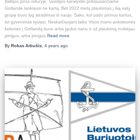
Baltijos jūros viduryje, Švedijos karalystei priklausančiame
Gotlande lankiausi ne kartą. Bet 2022 metų plaukimas į šią salų
grupę buvo lyg atradimas iš naujo. Sako, kol patiri pirmus kartus,
tol gyvenimas tęsiasi. Neskaičiuojant laiko Visos mano ankstesnės
kelionės į Gotlandą buvo arba įgulos nariu ir už plaukimą mokėjau
pinigus, arba pinigus
Read more
By
Rokas Arbušis
,
4 years
ago