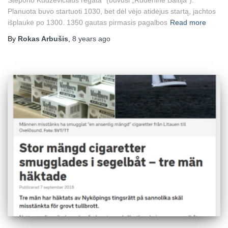
Planuota buvo startuoti 1030, bet dėl vėjo atidėjus startą, jachtos
išplaukė po 1300. 1350 gautas pirmasis pagalbos
Read more
By
Rokas Arbušis
,
8 years
ago