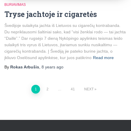
BURIAVIMAS
Tryse jachtoje ir cigaretės
Švedijoje sulaikyta jachta iš Lietuvos su cigarečių kontrabanda.
Du nepriklausomi šaltiniai sako, kad “visi ženklai rodo — tai jachta
“Daillė”.” Dar rugsėjo 7 dieną Nyköpingo apylinkės teismas leido
sulaikyti tris vyrus iš Lietuvos, įtariamus sunkiu nusikaltimu —
cigarečių kontrabanda. Į Švediją jie pateko burine jachta, o
įkliuvo Oxelösund apylinkėse, kur juos patikrino
Read more
By
Rokas Arbušis
,
8 years
ago
Posts
1
2
…
41
NEXT
pagination