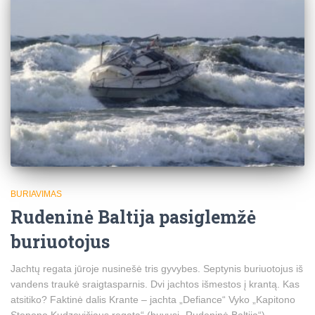
BURIAVIMAS
Rudeninė Baltija pasiglemžė
buriuotojus
Jachtų regata jūroje nusinešė tris gyvybes. Septynis buriuotojus iš
vandens traukė sraigtasparnis. Dvi jachtos išmestos į krantą. Kas
atsitiko? Faktinė dalis Krante – jachta „Defiance“ Vyko „Kapitono
Stepono Kudzevičiaus regata“ (buvusi „Rudeninė Baltija“).