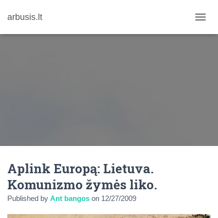
arbusis.lt
T
O
G
G
L
E
N
A
V
I
G
A
T
I
O
N
Aplink Europą: Lietuva.
Komunizmo žymės liko.
Published by
Ant bangos
on
12/27/2009