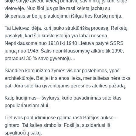
šioje šalyje atvedė keletą burlaivių savininkų įsikurti šioje
vietovėje. Nuo šiol jūs galite rasti keletą jachtų su
škiperiais ar be jų plaukiojimui išilgai ties Kuršių nerija.
Tai Lietuva: idėja, kuri įsuko struktūrišką procesą. Reikėtų
pasakyti, kad šio krašto istorija yra labai nesena.
Nepriklausoma nuo 1918 iki 1940 Lietuva patyrė SSRS
jungą nuo 1945. Šalis nepriklausomybę atkūrė tik 1990,
praradusi 30 % savo gyventojų…
Šiandien komunizmo žymės vis dar pastebimos, ypač
architektūroje. Bet jei ir sienos lieka, mentalitetas nėra toks
pat. Jūra suteikia gyventojams geresnės ateities pažadą.
Kaip liudijimas – švyturys, kurio pavadinimas suteiktas
populiariausiam alui.
Lietuvos paplūdimiuose galima rasti Baltijos aukso –
gintaro. Tai šalies simbolis. Fosilija, susidariusi iš
spygliuočių sakų.