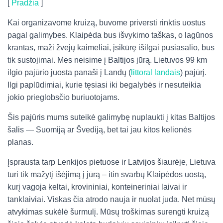
[
Pradžia
]
Kai organizavome kruizą, buvome priversti rinktis uostus
pagal galimybes. Klaipėda bus išvykimo taškas, o lagūnos
krantas, maži žvejų kaimeliai, įsikūrę išilgai pusiasalio, bus
tik sustojimai. Mes neisime į Baltijos jūrą. Lietuvos 99 km
ilgio pajūrio juosta panaši į Landų (
littoral landais
) pajūrį.
Ilgi paplūdimiai, kurie tęsiasi iki begalybės ir nesuteikia
jokio prieglobsčio buriuotojams.
Šis pajūris mums suteikė galimybę nuplaukti į kitas Baltijos
šalis — Suomiją ar Švediją, bet tai jau kitos kelionės
planas.
Įsprausta tarp Lenkijos pietuose ir Latvijos šiaurėje, Lietuva
turi tik mažytį išėjimą į jūrą – itin svarbų Klaipėdos uostą,
kurį vagoja keltai, krovininiai, konteineriniai laivai ir
tanklaiviai. Viskas čia atrodo nauja ir nuolat juda. Net mūsų
atvykimas sukėlė šurmulį. Mūsų troškimas surengti kruizą