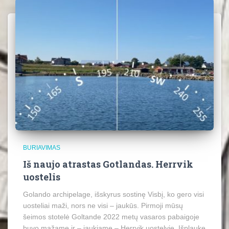
BURIAVIMAS
Iš naujo atrastas Gotlandas. Herrvik
uostelis
Golando archipelage, išskyrus sostinę Visbį, ko gero visi
uosteliai maži, nors ne visi – jaukūs. Pirmoji mūsų
šeimos stotelė Goltande 2022 metų vasaros pabaigoje
buvo mažame ir – jaukiame – Herrvik uostelyje. Išplaukę