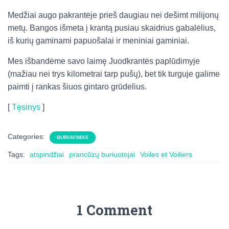
Medžiai augo pakrantėje prieš daugiau nei dešimt milijonų
metų. Bangos išmeta į krantą pusiau skaidrius gabalėlius,
iš kurių gaminami papuošalai ir meniniai gaminiai.
Mes išbandėme savo laimę Juodkrantės paplūdimyje
(mažiau nei trys kilometrai tarp pušų), bet tik turguje galime
paimti į rankas šiuos gintaro grūdelius.
[
Tęsinys
]
Categories:
BURIAVIMAS
Tags:
atspindžiai
prancūzų buriuotojai
Voiles et Voiliers
1 Comment