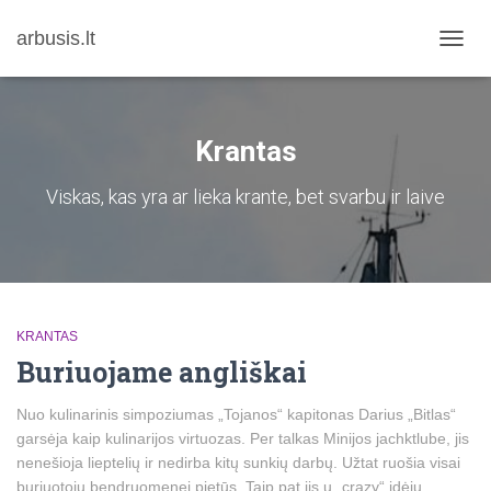
arbusis.lt
TOGG
NAVIG
Krantas
Viskas, kas yra ar lieka krante, bet svarbu ir laive
KRANTAS
Buriuojame angliškai
Nuo kulinarinis simpoziumas „Tojanos“ kapitonas Darius „Bitlas“
garsėja kaip kulinarijos virtuozas. Per talkas Minijos jachktlube, jis
nenešioja lieptelių ir nedirba kitų sunkių darbų. Užtat ruošia visai
buriuotojų bendruomenei pietūs. Taip pat jis ų „crazy“ idėjų