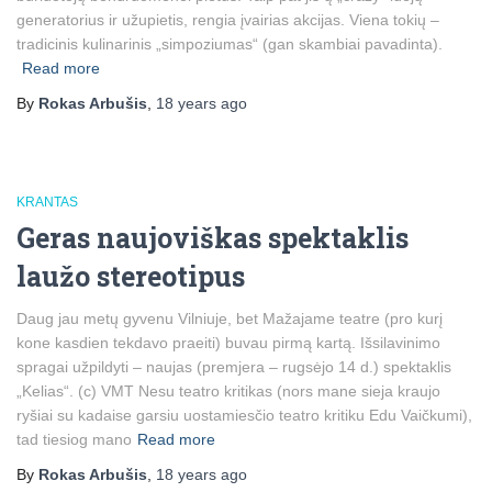
generatorius ir užupietis, rengia įvairias akcijas. Viena tokių –
tradicinis kulinarinis „simpoziumas“ (gan skambiai pavadinta).
Read more
By
Rokas Arbušis
,
18 years
ago
KRANTAS
Geras naujoviškas spektaklis
laužo stereotipus
Daug jau metų gyvenu Vilniuje, bet Mažajame teatre (pro kurį
kone kasdien tekdavo praeiti) buvau pirmą kartą. Išsilavinimo
spragai užpildyti – naujas (premjera – rugsėjo 14 d.) spektaklis
„Kelias“. (c) VMT Nesu teatro kritikas (nors mane sieja kraujo
ryšiai su kadaise garsiu uostamiesčio teatro kritiku Edu Vaičkumi),
tad tiesiog mano
Read more
By
Rokas Arbušis
,
18 years
ago