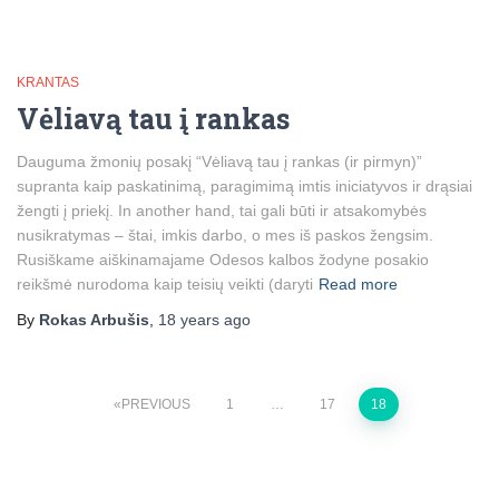
KRANTAS
Vėliavą tau į rankas
Dauguma žmonių posakį “Vėliavą tau į rankas (ir pirmyn)”
supranta kaip paskatinimą, paragimimą imtis iniciatyvos ir drąsiai
žengti į priekį. In another hand, tai gali būti ir atsakomybės
nusikratymas – štai, imkis darbo, o mes iš paskos žengsim.
Rusiškame aiškinamajame Odesos kalbos žodyne posakio
reikšmė nurodoma kaip teisių veikti (daryti
Read more
By
Rokas Arbušis
,
18 years
ago
Posts
PREVIOUS
1
…
17
18
pagination