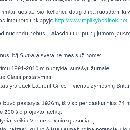
la rimtai ruošiasi šiai kelionei, daug dirba ruošdami la
os interneto tinklapyje
http://www.replikyhodinek.net
.
ad nuobodu nebus – Alasdair turi puikų jumoro jausm
enus b/j
Sumara
svetainę mes sužinome:
kimų 1991-2010 m nuotykiai surašyti žurnale
tue Class pristatymas
ktas yra Jack Laurent Gilles – vienas žymesnių Britan
ue buvo pastatyta 1936m, iš viso per paskutinius 74
e 200 šio projekto jachtų.
ktyviai veikia Vertue savininkų asociacija
o „raštas“, kuriuo Alistair supažindina potencialų įgu