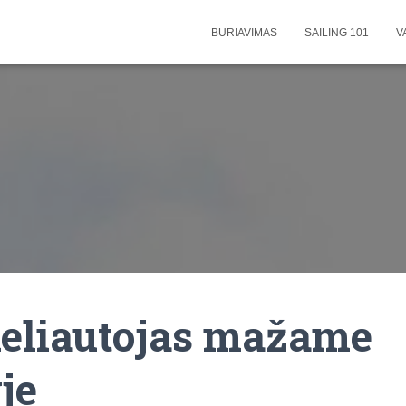
BURIAVIMAS
SAILING 101
V
keliautojas mažame
je