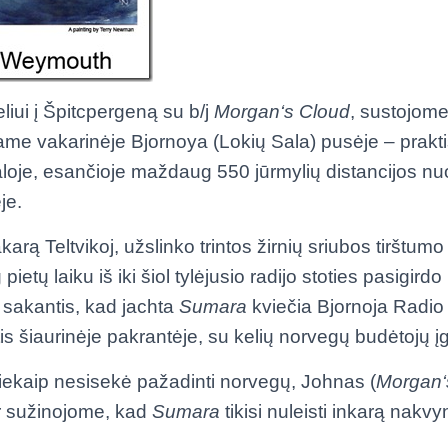
liui į Špitcpergeną su b/j
Morgan‘s Cloud
, sustojome
me vakarinėje Bjornoya (Lokių Sala) pusėje – prakti
oje, esančioje maždaug 550 jūrmylių distancijos nu
je.
karą Teltvikoj, užslinko trintos žirnių sriubos tirštumo
ietų laiku iš iki šiol tylėjusio radijo stoties pasigirdo
 sakantis, kad jachta
Sumara
kviečia Bjornoja Radio 
tis šiaurinėje pakrantėje, su kelių norvegų budėtojų į
iekaip nesisekė pažadinti norvegų, Johnas (
Morgan‘
 ir sužinojome, kad
Sumara
tikisi nuleisti inkarą nakvy