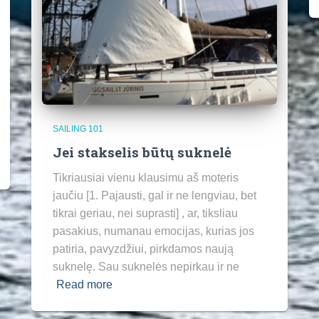
SAILING 101
Jei stakselis būtų suknelė
Tikriausiai vienu klausimu aš moteris
jaučiu [1. Pajausti, gal ir ne lengviau, bet
tikrai geriau, nei suprasti] , ar, tiksliau
pasakius, numanau emocijas, kurias jos
patiria, pavyzdžiui, pirkdamos naują
suknelę. Sau suknelės nepirkau ir ne
Read more