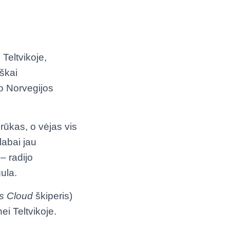
 Teltvikoje,
škai
o Norvegijos
 rūkas, o vėjas vis
 labai jau
– radijo
gula.
s Cloud
škiperis)
nei Teltvikoje.