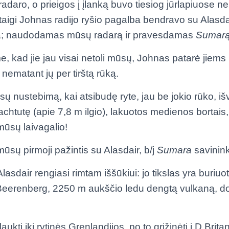
radaro, o prieigos į įlanką buvo tiesiog jūrlapiuose 
igi Johnas radijo ryšio pagalba bendravo su Alasdai
įgula; naudodamas mūsų radarą ir pravesdamas
Sumar
 kad jie jau visai netoli mūsų, Johnas patarė jiems n
t nematant jų per tirštą rūką.
ų nustebimą, kai atsibudę ryte, jau be jokio rūko, 
achtutę (apie 7,8 m ilgio), lakuotos medienos bortais
mūsų laivagalio!
mūsų pirmoji pažintis su Alasdair, b/j
Sumara
savinin
lasdair rengiasi rimtam iššūkiui: jo tikslas yra buriuo
į Beerenberg, 2250 m aukščio ledu dengtą vulkaną, do
laukti iki rytinės Grenlandijos, po to grįžinėti į D.Britan