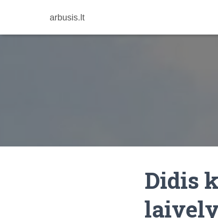
arbusis.lt
Didis 
laively