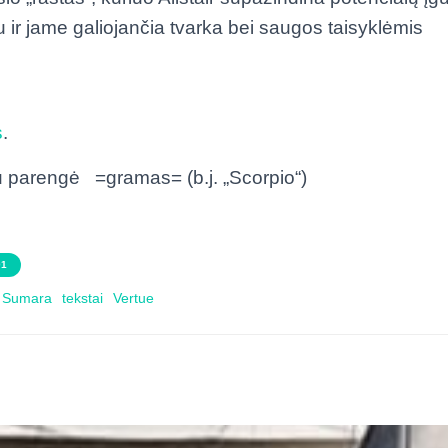
vu ir jame galiojančia tvarka bei saugos taisyklėmis
s
.
u parengė =gramas= (b.j. „Scorpio“)
01
Sumara
tekstai
Vertue