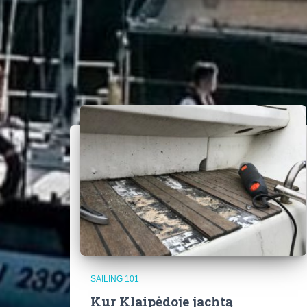
SAILING 101
Kur Klaipėdoje jachtą