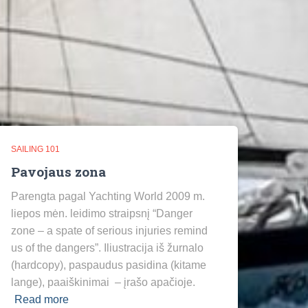
SAILING 101
Pavojaus zona
Parengta pagal Yachting World 2009 m.
liepos mėn. leidimo straipsnį “Danger
zone – a spate of serious injuries remind
us of the dangers”. Iliustracija iš žurnalo
(hardcopy), paspaudus pasidina (kitame
lange), paaiškinimai – įrašo apačioje.
Read more