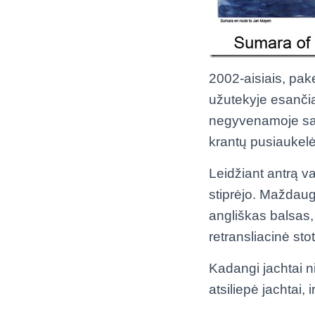
2002-aisiais, pake
užutekyje esančia
negyvenamoje sal
krantų pusiaukelė
Leidžiant antrą va
stiprėjo. Maždaug p
angliškas balsas,
retransliacinė sto
Kadangi jachtai n
atsiliepė jachtai,