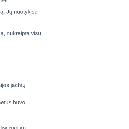
ivą. Jų nuotykisu
ą, nukreiptą visų
ijos jachtų
 metus buvo
los narį su