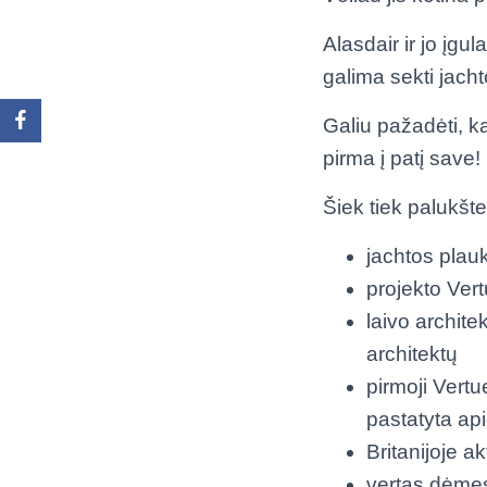
Alasdair ir jo įgu
galima sekti jacht
Galiu pažadėti, k
pirma į patį save!
Šiek tiek palukšt
jachtos plau
projekto Ver
laivo archite
architektų
pirmoji Vert
pastatyta api
Britanijoje a
vertas dėmesi