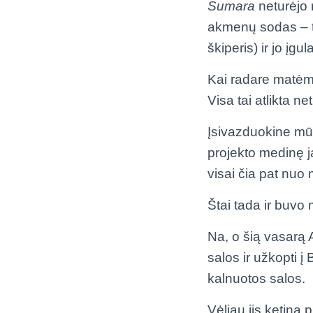
Sumara
neturėjo 
akmenų sodas – ta
škiperis) ir jo 
Kai radare matėme,
Visa tai atlikta ne
Įsivazduokine mūs
projekto medinę j
visai čia pat nuo 
Štai tada ir buvo 
Na, o šią vasarą A
salos ir užkopti 
kalnuotos salos.
Vėliau jis ketina p