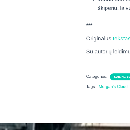
škiperiu, lai
***
Originalus
teksta
Su autorių leidim
Categories:
SAILING 1
Tags:
Morgan‘s Cloud