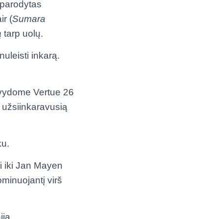
neparodytas
r (
Sumara
ą
tarp uolų.
uleisti inkarą.
išvydome Vertue 26
, užsiinkaravusią
ku.
ti iki Jan Mayen
minuojantį virš
iją.