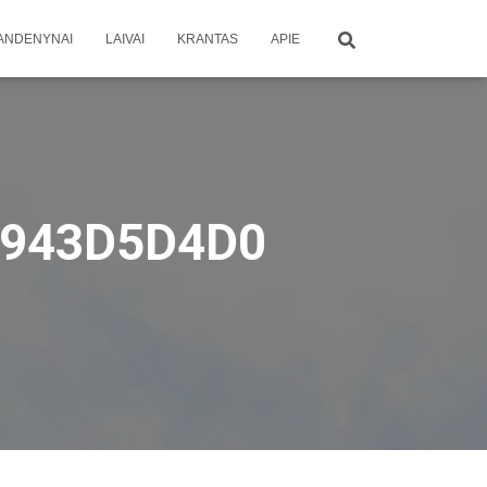
ANDENYNAI
LAIVAI
KRANTAS
APIE
F943D5D4D0