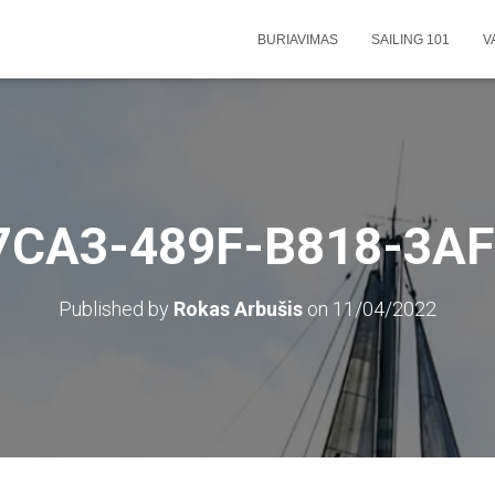
BURIAVIMAS
SAILING 101
V
7CA3-489F-B818-3A
Published by
Rokas Arbušis
on
11/04/2022