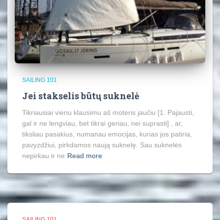
SAILING 101
Jei stakselis būtų suknelė
Tikriausiai vienu klausimu aš moteris jaučiu [1. Pajausti,
gal ir ne lengviau, bet tikrai geriau, nei suprasti] , ar,
tiksliau pasakius, numanau emocijas, kurias jos patiria,
pavyzdžiui, pirkdamos naują suknelę. Sau suknelės
nepirkau ir ne
Read more
SAILING 101