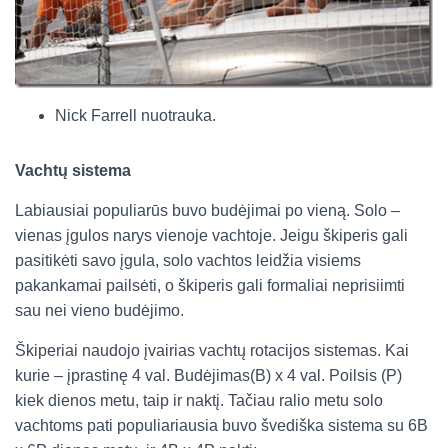
Nick Farrell nuotrauka.
Vachtų sistema
Labiausiai populiarūs buvo budėjimai po vieną. Solo –
vienas įgulos narys vienoje vachtoje. Jeigu škiperis gali
pasitikėti savo įgula, solo vachtos leidžia visiems
pakankamai pailsėti, o škiperis gali formaliai neprisiimti
sau nei vieno budėjimo.
Škiperiai naudojo įvairias vachtų rotacijos sistemas. Kai
kurie – įprastinę 4 val. Budėjimas(B) x 4 val. Poilsis (P)
kiek dienos metu, taip ir naktį. Tačiau ralio metu solo
vachtoms pati populiariausia buvo švediška sistema su 6B