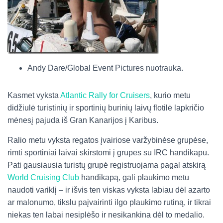
Andy Dare/Global Event Pictures nuotrauka.
Kasmet vyksta
Atlantic Rally for Cruisers
, kurio metu
didžiulė turistinių ir sportinių burinių laivų flotilė lapkričio
mėnesį pajuda iš Gran Kanarijos į Karibus.
Ralio metu vyksta regatos įvairiose varžybinėse grupėse,
rimti sportiniai laivai skirstomi į grupes su IRC handikapu.
Pati gausiausia turistų grupė registruojama pagal atskirą
World Cruising Club
handikapą, gali plaukimo metu
naudoti variklį – ir išvis ten viskas vyksta labiau dėl azarto
ar malonumo, tikslu paįvairinti ilgo plaukimo rutiną, ir tikrai
niekas ten labai nesiplėšo ir nesikankina dėl to medalio.