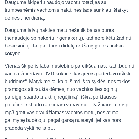
Dauguma škiperių naudojo vachtų rotacijas su
trumpesnėmis vachtomis naktį, nes tada sunkiau išlaikyti
dėmesį, nei dieną.
Dauguma laivų nakties metu nešė tik baltas bures
(nenaudojo spinakerių ir genakerių), kad nereikėtų žadinti
besiilsinčių. Tai gali turėti didelę reikšmę įgulos poilsio
kokybei.
Vienas škiperis labai nustebino pareikšdamas, kad „budinti
vachta žiūrėdavo DVD kokpite, kas jiems padėdavo išlikti
budriems“. Matykime tai kaip išimtį iš taisyklės, nes tokios
pramogos atitraukia dėmesį nuo vachtos tiesioginių
pareigų, suardo „naktinį regėjimą“, iškraipo klausos
pojūčius ir kliudo rankiniam vairavimui. Dažniausiai netgi
mp3 grotuvas draudžiamas vachtos metu, nes atima
galimybę budėtojui pagal garsą nustatyti, jei kas nors
pradeda vykti ne taip…