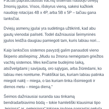
Pačias paprasčiausias vachtų sistemas naudojo dviejų
žmonių įgulos. Visos, išskyrus vieną, sakėsi kažkiek
naudoję rotacijas 4B x 4P, arba 5B x 5P – tačiau gana
lanksčiai.
Dviejų asmenų įgulai yra sudėtinga užtikrinti, kad abu
gautų vienodai pailsėti. Todėl dažniausiai šeimyninės
įgulos leidžia daugiau pamiegoti tam, kuris labiau nori…
Kaip lanksčios sistemos pavyzdį galim panaudoti vieno
škiperio atsiliepimą: „Mudu su žmona nemėgstam griežtos
vachtų sistemos. Mes keičiame budėjimo laiką,
atsižvelgdami į savijautą, oro sąlygas, arba žiūrėdami, ko
labiau mes norėtume. Praktiškai tas, kuriam labiau patinka
miegoti naktį – miega, o tas kuriam tinka išsimiegoti ir
dienos metu – miega dieną.“
Šeimos dažniausiai suranda sau tinkamą
bendradarbiavimo būdą – tokie hamletiški klausimai tipo
„teisinga“ ar „neteisinga“ tokiose įgulose paprastai nekyla.