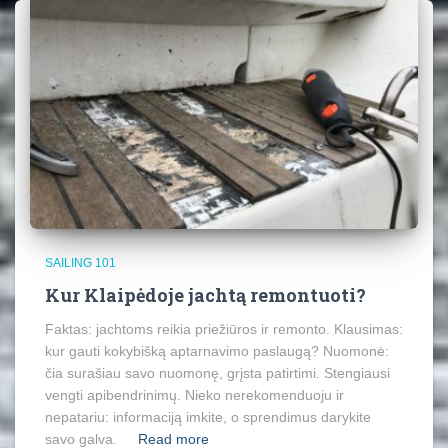
SAILING 101
Kur Klaipėdoje jachtą remontuoti?
Faktas: jachtoms reikia priežiūros ir remonto. Klausimas:
kur gauti kokybišką aptarnavimo paslaugą? Nuomonė:
čia surašiau savo nuomonę, grįsta patirtimi. Stengiausi
vengti apibendrinimų. Nieko nerekomenduoju ir
nepatariu: informaciją imkite, o sprendimus darykite
savo galva.
Read more