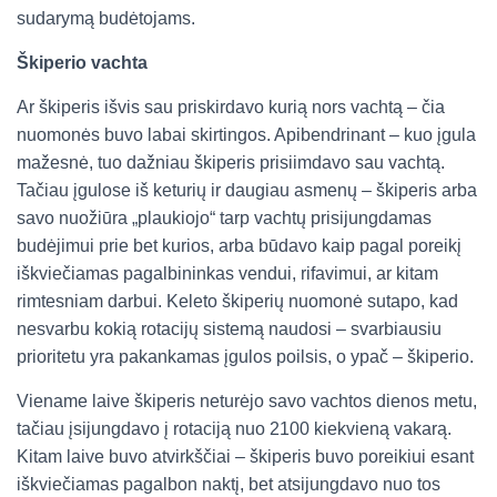
sudarymą budėtojams.
Škiperio vachta
Ar škiperis išvis sau priskirdavo kurią nors vachtą – čia
nuomonės buvo labai skirtingos. Apibendrinant – kuo įgula
mažesnė, tuo dažniau škiperis prisiimdavo sau vachtą.
Tačiau įgulose iš keturių ir daugiau asmenų – škiperis arba
savo nuožiūra „plaukiojo“ tarp vachtų prisijungdamas
budėjimui prie bet kurios, arba būdavo kaip pagal poreikį
iškviečiamas pagalbininkas vendui, rifavimui, ar kitam
rimtesniam darbui. Keleto škiperių nuomonė sutapo, kad
nesvarbu kokią rotacijų sistemą naudosi – svarbiausiu
prioritetu yra pakankamas įgulos poilsis, o ypač – škiperio.
Viename laive škiperis neturėjo savo vachtos dienos metu,
tačiau įsijungdavo į rotaciją nuo 2100 kiekvieną vakarą.
Kitam laive buvo atvirkščiai – škiperis buvo poreikiui esant
iškviečiamas pagalbon naktį, bet atsijungdavo nuo tos