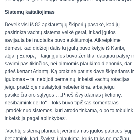
Sistemų kaitaliojimas
Beveik visi iš 83 apklaustųjų škiperių pasakė, kad jų
pasirinkta vachtų sistema veikė gerai, ir kad įgulos
savijauta bei nuotaika buvo aukštumoje. Atkreipkime
dėmesį, kad didžioji dalis tų įgulų buvo kelyje iš Karibų
atgal į Europą – taigi įgulos buvo ženkliai daugiau patyrę ir
savimi pasitikinčios, nei pirmomis plaukimo dienomis, dar
prieš kertant Atlantą. Ką praktinė patirtis davė škiperiams ir
įgulomas – tai nebijoti permainų, ir keisti vachtų rotacijas,
jeigu pradžioje nustatytoji nebetenkina, arba jeigu
pasikeičia oro sąlygos… „Prieš išvykdamas į kelionę,
nesibaimink dėl to“ – toks buvo tipiškas komentaras –
„pradėk nuo sistemos, kuri atrodo tinkama, o po to tobulink
ir keisk ją pagal aplinkybes“.
„Vachtų sistemą planuok įvertindamas įgulos patirties lygį,
bet atmink, kad išvyksti į plaukimą, kuris truks ne mažiau