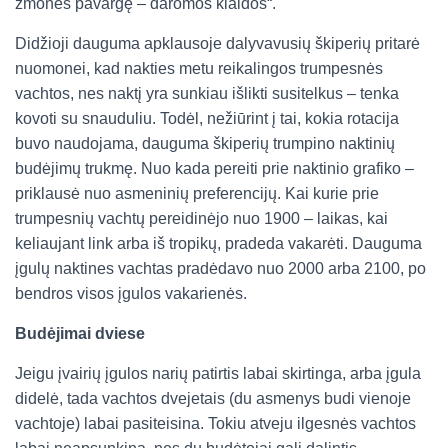
žmonės pavargę – daromos klaidos“.
Didžioji dauguma apklausoje dalyvavusių škiperių pritarė
nuomonei, kad nakties metu reikalingos trumpesnės
vachtos, nes naktį yra sunkiau išlikti susitelkus – tenka
kovoti su snauduliu. Todėl, nežiūrint į tai, kokia rotacija
buvo naudojama, dauguma škiperių trumpino naktinių
budėjimų trukmę. Nuo kada pereiti prie naktinio grafiko –
priklausė nuo asmeninių preferencijų. Kai kurie prie
trumpesnių vachtų pereidinėjo nuo 1900 – laikas, kai
keliaujant link arba iš tropikų, pradeda vakarėti. Dauguma
įgulų naktines vachtas pradėdavo nuo 2000 arba 2100, po
bendros visos įgulos vakarienės.
Budėjimai dviese
Jeigu įvairių įgulos narių patirtis labai skirtinga, arba įgula
didelė, tada vachtos dvejetais (du asmenys budi vienoje
vachtoje) labai pasiteisina. Tokiu atveju ilgesnės vachtos