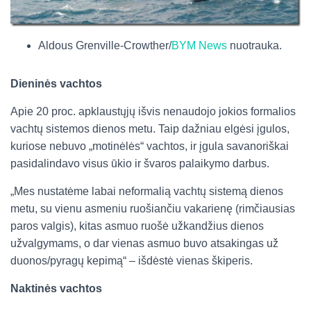
Aldous Grenville-Crowther/
BYM News
nuotrauka.
Dieninės vachtos
Apie 20 proc. apklaustųjų išvis nenaudojo jokios formalios
vachtų sistemos dienos metu. Taip dažniau elgėsi įgulos,
kuriose nebuvo „motinėlės“ vachtos, ir įgula savanoriškai
pasidalindavo visus ūkio ir švaros palaikymo darbus.
„Mes nustatėme labai neformalią vachtų sistemą dienos
metu, su vienu asmeniu ruošiančiu vakarienę (rimčiausias
paros valgis), kitas asmuo ruošė užkandžius dienos
užvalgymams, o dar vienas asmuo buvo atsakingas už
duonos/pyragų kepimą“ – išdėstė vienas škiperis.
Naktinės vachtos