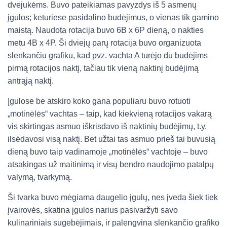
dvejukėms. Buvo pateikiamas pavyzdys iš 5 asmenų
įgulos; keturiese pasidalino budėjimus, o vienas tik gamino
maistą. Naudota rotacija buvo 6B x 6P dieną, o nakties
metu 4B x 4P. Ši dviejų parų rotacija buvo organizuota
slenkančiu grafiku, kad pvz. vachta A turėjo du budėjims
pirmą rotacijos naktį, tačiau tik vieną naktinį budėjimą
antrąją naktį.
Įgulose be atskiro koko gana populiaru buvo rotuoti
„motinėlės“ vachtas – taip, kad kiekvieną rotacijos vakarą
vis skirtingas asmuo iškrisdavo iš naktinių budėjimų, t.y.
ilsėdavosi visą naktį. Bet užtai tas asmuo prieš tai buvusią
dieną buvo taip vadinamoje „motinėlės“ vachtoje – buvo
atsakingas už maitinimą ir visų bendro naudojimo patalpų
valymą, tvarkymą.
Ši tvarka buvo mėgiama daugelio įgulų, nes įveda šiek tiek
įvairovės, skatina įgulos narius pasivaržyti savo
kulinariniais sugebėjimais, ir palengvina slenkančio grafiko