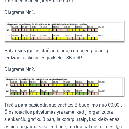
x 6P dienos metu, ir 4B x 4P naktį:
Diagrama Nr.1.
Patyrusios įgulos plačiai naudojo dar vieną rotaciją,
leidžiančią iki soties pailsėti – 3B x 6P:
Diagrama Nr.2.
Trečia para pasideda nuo vachtos B budėjimo nuo 00.00 .
Šios rotacijos privalumas yra tame, kad ji organizuota
slenkančiu grafiku 3 parų laikotarpiu taip, kad kiekvienas
asmuo negauna kasdien budėjimų tuo pat metu – nes ilgo