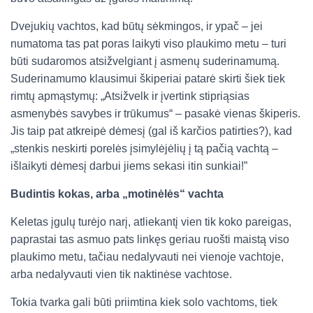
Dvejukių vachtos, kad būtų sėkmingos, ir ypač – jei
numatoma tas pat poras laikyti viso plaukimo metu – turi
būti sudaromos atsižvelgiant į asmenų suderinamumą.
Suderinamumo klausimui škiperiai patarė skirti šiek tiek
rimtų apmąstymų: „Atsižvelk ir įvertink stipriąsias
asmenybės savybes ir trūkumus“ – pasakė vienas škiperis.
Jis taip pat atkreipė dėmesį (gal iš karčios patirties?), kad
„stenkis neskirti porelės įsimylėjėlių į tą pačią vachtą –
išlaikyti dėmesį darbui jiems sekasi itin sunkiai!”
Budintis kokas, arba „motinėlės“ vachta
Keletas įgulų turėjo narį, atliekantį vien tik koko pareigas,
paprastai tas asmuo pats linkęs geriau ruošti maistą viso
plaukimo metu, tačiau nedalyvauti nei vienoje vachtoje,
arba nedalyvauti vien tik naktinėse vachtose.
Tokia tvarka gali būti priimtina kiek solo vachtoms, tiek