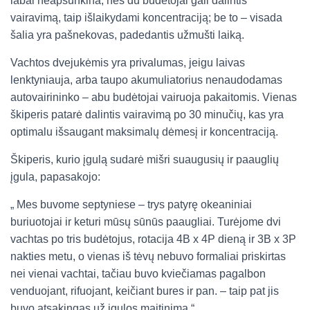
labai neapsunkina, nes du budėtojai gali dalintis
vairavimą, taip išlaikydami koncentraciją; be to – visada
šalia yra pašnekovas, padedantis užmušti laiką.
Vachtos dvejukėmis yra privalumas, jeigu laivas
lenktyniauja, arba taupo akumuliatorius nenaudodamas
autovairininko – abu budėtojai vairuoja pakaitomis. Vienas
škiperis patarė dalintis vairavimą po 30 minučių, kas yra
optimalu išsaugant maksimalų dėmesį ir koncentraciją.
Škiperis, kurio įgulą sudarė mišri suaugusių ir paauglių
įgula, papasakojo:
„ Mes buvome septyniese – trys patyrę okeaniniai
buriuotojai ir keturi mūsų sūnūs paaugliai. Turėjome dvi
vachtas po tris budėtojus, rotacija 4B x 4P dieną ir 3B x 3P
nakties metu, o vienas iš tėvų nebuvo formaliai priskirtas
nei vienai vachtai, tačiau buvo kviečiamas pagalbon
venduojant, rifuojant, keičiant bures ir pan. – taip pat jis
buvo atsakingas už įgulos maitinimą.“