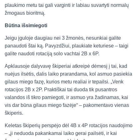
plaukimo metu tai gali varginti ir labiau suvartyti normalų
žmogaus bioritmą.
Būtina išsimiegoti
Jeigu įguloje daugiau nei 3 žmonės, nesunkiai galite
panaudoti štai ką. Pavyzdžiui, plaukiate keturiese – taigi
galite naudoti rotaciją solo vachtai 2B x 6P.
Apklausoje dalyvavę škiperiai atkreipė dėmesį į tai, kad
nuėjus ilsėtis, dalis laiko prarandama, kol asmuo pasiekia
gilaus miego fazę, kurios metu realiai ir tepailsi. „Venk
rotacijos 2B x 2P. Praktiškai tai duoda tik pusantros
valandos iš tikro pamiegoti, ir asmuo yra žadinamas, kai
vis dar būna gilaus miego fazėje“ – pakomentavo vienas
škiperis.
Keletas škiperių perspėjo dėl 4B x 4P rotacijos naudojimo
– „ji neduoda pakankamai laiko gerai pailsėti, ir kai