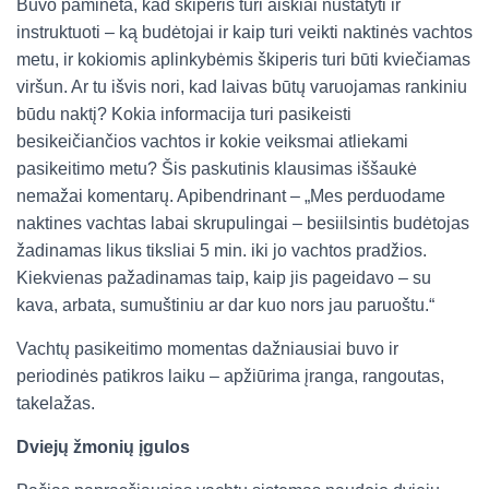
Buvo paminėta, kad škiperis turi aiškiai nustatyti ir
instruktuoti – ką budėtojai ir kaip turi veikti naktinės vachtos
metu, ir kokiomis aplinkybėmis škiperis turi būti kviečiamas
viršun. Ar tu išvis nori, kad laivas būtų varuojamas rankiniu
būdu naktį? Kokia informacija turi pasikeisti
besikeičiančios vachtos ir kokie veiksmai atliekami
pasikeitimo metu? Šis paskutinis klausimas iššaukė
nemažai komentarų. Apibendrinant – „Mes perduodame
naktines vachtas labai skrupulingai – besiilsintis budėtojas
žadinamas likus tiksliai 5 min. iki jo vachtos pradžios.
Kiekvienas pažadinamas taip, kaip jis pageidavo – su
kava, arbata, sumuštiniu ar dar kuo nors jau paruoštu.“
Vachtų pasikeitimo momentas dažniausiai buvo ir
periodinės patikros laiku – apžiūrima įranga, rangoutas,
takelažas.
Dviejų žmonių įgulos