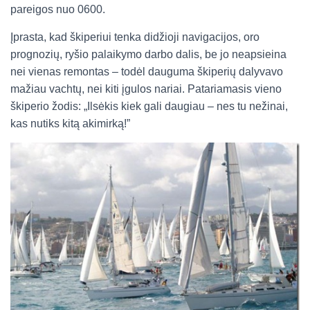
pareigos nuo 0600.
Įprasta, kad škiperiui tenka didžioji navigacijos, oro
prognozių, ryšio palaikymo darbo dalis, be jo neapsieina
nei vienas remontas – todėl dauguma škiperių dalyvavo
mažiau vachtų, nei kiti įgulos nariai. Patariamasis vieno
škiperio žodis: „Ilsėkis kiek gali daugiau – nes tu nežinai,
kas nutiks kitą akimirką!”