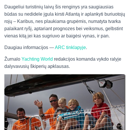
Daugeliui turistinių laivų šis renginys yra saugiausias
būdas su nedidele įgula kirsti Atlantą ir aplankyti buriuotojų
rojų – Karibus, nes plaukiama grupėmis, numatyta tvarka
palaikant ryšį, aptariant prognozes bei veiksmus, gelbstint
vienas kitą jei kas sugriuvo ar baigėsi vynas, ir pan.
Daugiau informacijos —
ARC tinklapyje
.
Žurnalo
Yachting World
redakcijos komanda vykdo ralyje
dalyvavusių škiperių apklausas.