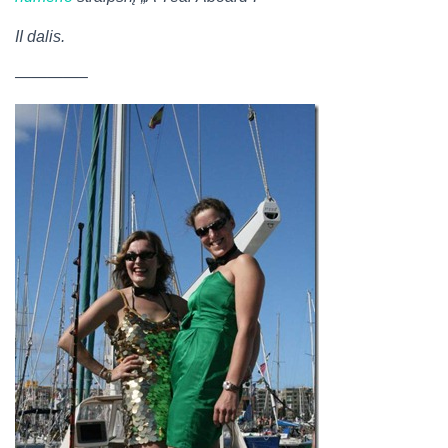
II dalis.
————–