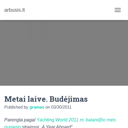
arbusis.lt
T
O
G
G
L
E
N
A
V
I
G
A
T
I
O
N
Metai laive. Budėjimas
Published by
gramas
on
03/30/2011
Parengta pagal
Yachting World
2011 m. balandžio mėn.
numerio
straipsnį „A Year Aboard“.