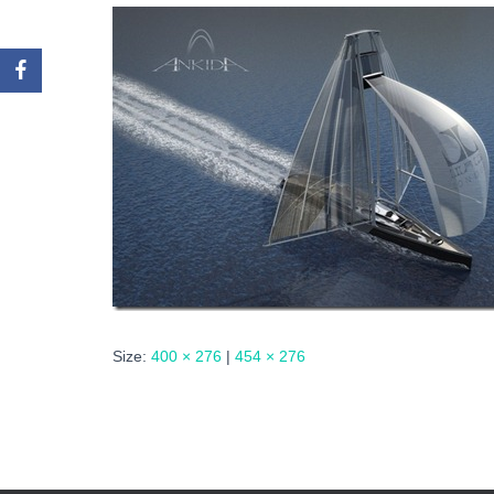
Size:
400 × 276
|
454 × 276