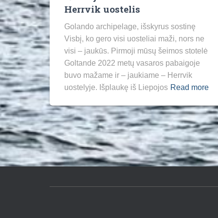
Herrvik uostelis
Golando archipelage, išskyrus sostinę
Visbį, ko gero visi uosteliai maži, nors ne
visi – jaukūs. Pirmoji mūsų šeimos stotelė
Goltande 2022 metų vasaros pabaigoje
buvo mažame ir – jaukiame – Herrvik
uostelyje. Išplaukę iš Liepojos
Read more