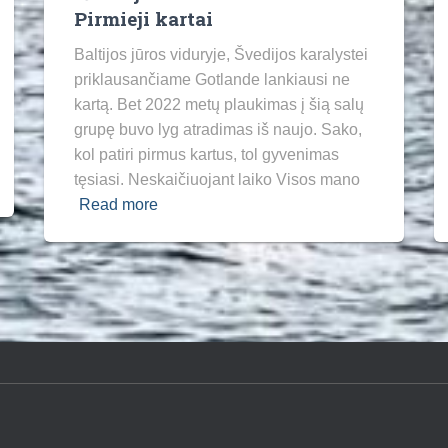
Pirmieji kartai
Baltijos jūros viduryje, Švedijos karalystei
priklausančiame Gotlande lankiausi ne
kartą. Bet 2022 metų plaukimas į šią salų
grupę buvo lyg atradimas iš naujo. Sako,
kol patiri pirmus kartus, tol gyvenimas
tęsiasi. Neskaičiuojant laiko Visos mano
Read more