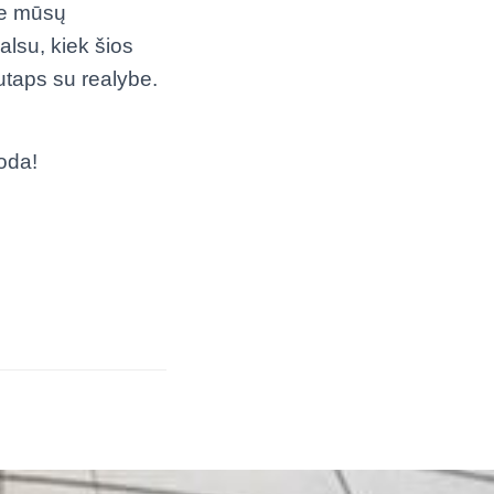
te mūsų
lsu, kiek šios
sutaps su realybe.
oda!