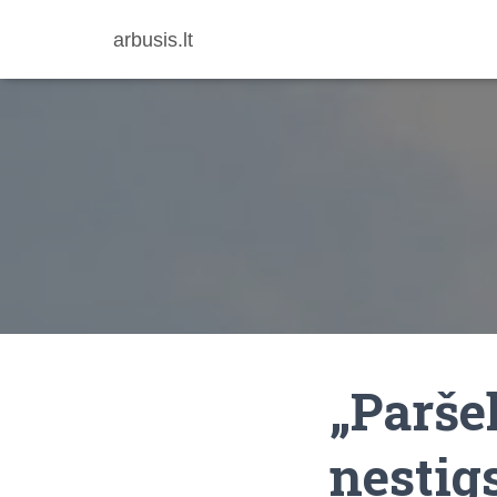
arbusis.lt
„Paršel
nestig