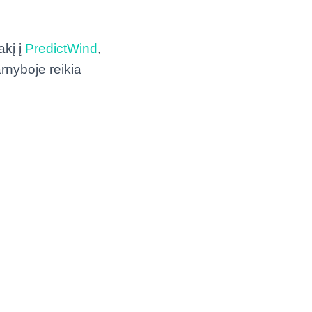
akį į
PredictWind
,
rnyboje reikia