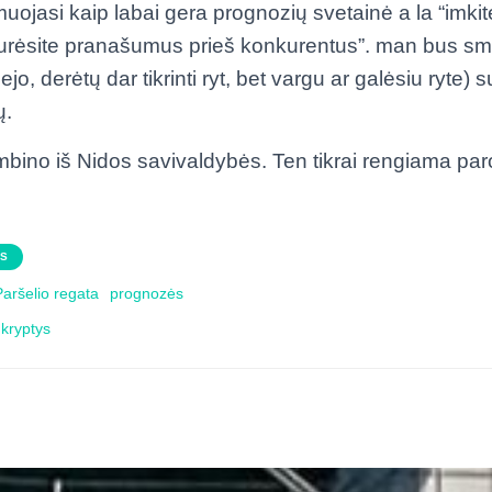
uojasi kaip labai gera prognozių svetainė a la “imki
turėsite pranašumus prieš konkurentus”. man bus sma
o, derėtų dar tikrinti ryt, bet vargu ar galėsiu ryte) 
ų.
bino iš Nidos savivaldybės. Ten tikrai rengiama par
AS
Paršelio regata
prognozės
 kryptys