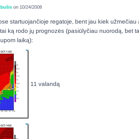
bušis
on
10/24/2008
ose startuojančioje regatoje, bent jau kiek užmečiau 
Štai ką rodo jų prognozės (pasiūlyčiau nuorodą, bet ta
taupom laiką):
11 valandą