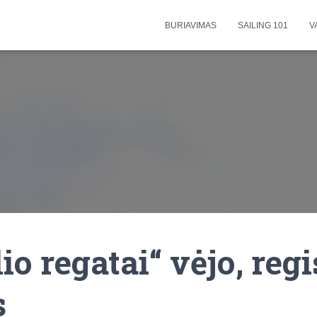
BURIAVIMAS
SAILING 101
V
io regatai“ vėjo, regi
s