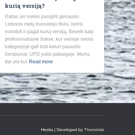
kurią versiją?
Dabar, jei norėsi pasigirti geriausio
Lietuvos metų buriuotojo titulu, turėsi
nurodyti ir pagal kurią versiją. Beveik kaip
profesionaliame bokse, kur vienoje svorio
kategorijoje gali būti keturi pasaulio
čempionai. UPD įrašo pabaigoje. Mums
dar yra kur
Read more
Hestia | Developed by
ThemeIsle