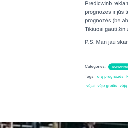
Predicwinb reklam
prognozes ir jūs 
prognozės (be abej
Tikiuosi gauti žini
P.S. Man jau skam
Categories:
BURIAVIM
Tags:
orų prognozės
vėjai
vėjo greitis
vėjų