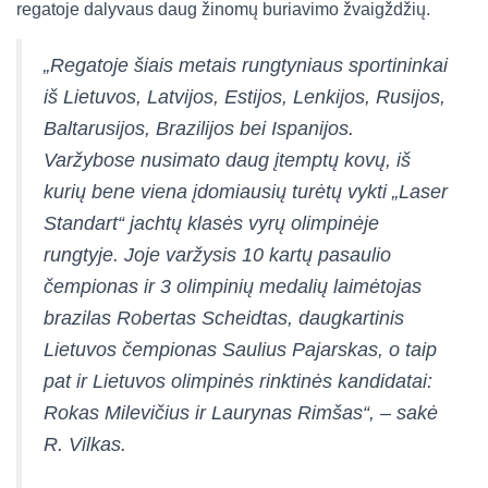
regatoje dalyvaus daug žinomų buriavimo žvaigždžių.
„Regatoje šiais metais rungtyniaus sportininkai
iš Lietuvos, Latvijos, Estijos, Lenkijos, Rusijos,
Baltarusijos, Brazilijos bei Ispanijos.
Varžybose nusimato daug įtemptų kovų, iš
kurių bene viena įdomiausių turėtų vykti „Laser
Standart“ jachtų klasės vyrų olimpinėje
rungtyje. Joje varžysis 10 kartų pasaulio
čempionas ir 3 olimpinių medalių laimėtojas
brazilas Robertas Scheidtas, daugkartinis
Lietuvos čempionas Saulius Pajarskas, o taip
pat ir Lietuvos olimpinės rinktinės kandidatai:
Rokas Milevičius ir Laurynas Rimšas“, – sakė
R. Vilkas.