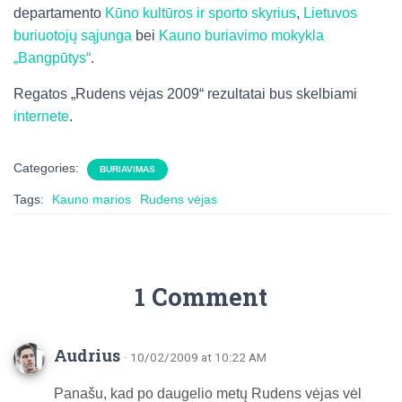
departamento
Kūno kultūros ir sporto skyrius
,
Lietuvos
buriuotojų sąjunga
bei
Kauno buriavimo mokykla
„Bangpūtys“
.
Regatos „Rudens vėjas 2009“ rezultatai bus skelbiami
internete
.
Categories:
BURIAVIMAS
Tags:
Kauno marios
Rudens vėjas
1 Comment
Audrius
· 10/02/2009 at 10:22 AM
Panašu, kad po daugelio metų Rudens vėjas vėl