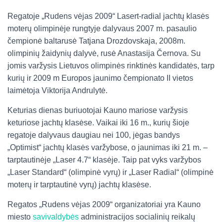
Regatoje „Rudens vėjas 2009“ Lasert-radial jachtų klasės
moterų olimpinėje rungtyje dalyvaus 2007 m. pasaulio
čempionė baltarusė Tatjana Drozdovskaja, 2008m.
olimpinių žaidynių dalyvė, rusė Anastasija Černova. Su
jomis varžysis Lietuvos olimpinės rinktinės kandidatės, tarp
kurių ir 2009 m Europos jaunimo čempionato II vietos
laimėtoja Viktorija Andrulytė.
Keturias dienas buriuotojai Kauno mariose varžysis
keturiose jachtų klasėse. Vaikai iki 16 m., kurių šioje
regatoje dalyvaus daugiau nei 100, jėgas bandys
„Optimist“ jachtų klasės varžybose, o jaunimas iki 21 m. –
tarptautinėje „Laser 4.7“ klasėje. Taip pat vyks varžybos
„Laser Standard“ (olimpinė vyrų) ir „Laser Radial“ (olimpinė
moterų ir tarptautinė vyrų) jachtų klasėse.
Regatos „Rudens vėjas 2009“ organizatoriai yra Kauno
miesto
savivaldybės
administracijos socialinių reikalų