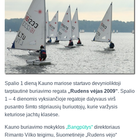
Spalio 1 dieną Kauno mariose startavo devynioliktoji
tarptautinė buriavimo regata
„Rudens vėjas 2009“
. Spalio
1 – 4 dienomis vyksiančioje regatoje dalyvaus virš
pusantro šimto stipriausių buriuotojų, kurie varžysis
keturiose jachtų klasėse.
Kauno buriavimo mokyklos
„Bangpūtys“
direktoriaus
Rimanto Vilko teigimu, šiuometinėje „Rudens vėjo“