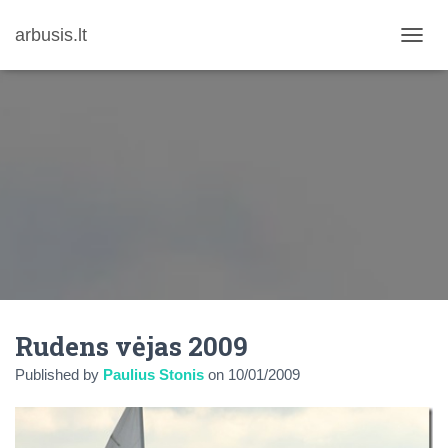
arbusis.lt
T
O
G
G
L
E
N
A
V
I
G
A
T
I
O
N
Rudens vėjas 2009
Published by
Paulius Stonis
on
10/01/2009