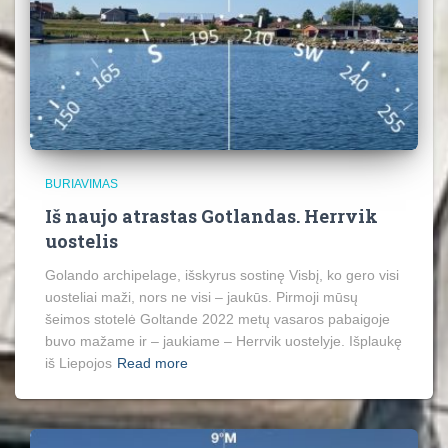
BURIAVIMAS
Iš naujo atrastas Gotlandas. Herrvik
uostelis
Golando archipelage, išskyrus sostinę Visbį, ko gero visi
uosteliai maži, nors ne visi – jaukūs. Pirmoji mūsų
šeimos stotelė Goltande 2022 metų vasaros pabaigoje
buvo mažame ir – jaukiame – Herrvik uostelyje. Išplaukę
iš Liepojos
Read more