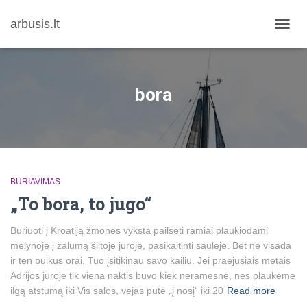
arbusis.lt
TOGG
NAVIG
bora
BURIAVIMAS
„To bora, to jugo“
Buriuoti į Kroatiją žmonės vyksta pailsėti ramiai plaukiodami
mėlynoje į žalumą šiltoje jūroje, pasikaitinti saulėje. Bet ne visada
ir ten puikūs orai. Tuo įsitikinau savo kailiu. Jei praėjusiais metais
Adrijos jūroje tik viena naktis buvo kiek neramesnė, nes plaukėme
ilgą atstumą iki Vis salos, vėjas pūtė „į nosį“ iki 20
Read more