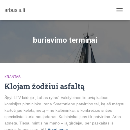
arbusis.lt
TOGG
NAVIG
buriavimo terminai
KRANTAS
Klojam žodžiui asfaltą
Šįryt LTV laidoje „Labas rytas“ Valstybinės lietuvių kalbos
komisijos pirmininkė Irena Smetonienė patvirtino tai, ką aš mėgstu
kartoti jau keletą metų – ne kalbininkai, o konkrečios srities
specialistai kuria naujadarus. Kalbininkai juos tik patvirtina. Arba
atmeta. Tiesa, mintis ne mano – ją girdėjau per paskaitas iš
ponios Irenos vyro, VU
Read more