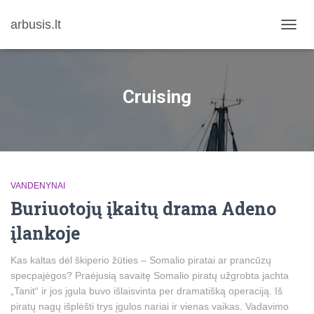
arbusis.lt
TOGG
NAVIG
Cruising
VANDENYNAI
Buriuotojų įkaitų drama Adeno
įlankoje
Kas kaltas dėl škiperio žūties – Somalio piratai ar prancūzų
specpajėgos? Praėjusią savaitę Somalio piratų užgrobta jachta
„Tanit“ ir jos įgula buvo išlaisvinta per dramatišką operaciją. Iš
piratų nagų išplėšti trys įgulos nariai ir vienas vaikas. Vadavimo