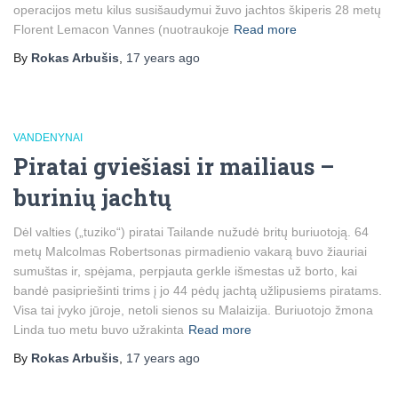
operacijos metu kilus susišaudymui žuvo jachtos škiperis 28 metų
Florent Lemacon Vannes (nuotraukoje
Read more
By
Rokas Arbušis
,
17 years
ago
VANDENYNAI
Piratai gviešiasi ir mailiaus –
burinių jachtų
Dėl valties („tuziko“) piratai Tailande nužudė britų buriuotoją. 64
metų Malcolmas Robertsonas pirmadienio vakarą buvo žiauriai
sumuštas ir, spėjama, perpjauta gerkle išmestas už borto, kai
bandė pasipriešinti trims į jo 44 pėdų jachtą užlipusiems piratams.
Visa tai įvyko jūroje, netoli sienos su Malaizija. Buriuotojo žmona
Linda tuo metu buvo užrakinta
Read more
By
Rokas Arbušis
,
17 years
ago