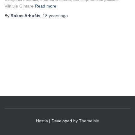
Vilniuje Gintarė
Read more
By
Rokas Arbušis
,
18 years
ago
Hestia | Developed by
ThemeIsle