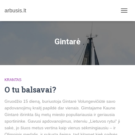
arbusis.lt
TOGG
NAVIG
Gintarė
KRANTAS
O tu balsavai?
Gruodžio 15 dieną, buriuotoja Gintarė Volungevičiūtė savo
apdovanojimų kraitį papildė dar vienais. Gimtajame Kaune
Gintarė išrinkta šių metų miesto populiariausia ir geriausia
sportininke. Gavusi apdovanojimus, interviu „Lietuvos rytui“ ji
sakė, jo šiuos metus vertina kaip vienus sėkmingiausiu – ir
Olimpinis medalis, ir sukurta šeima, tad kitąmet kiek pailsės.