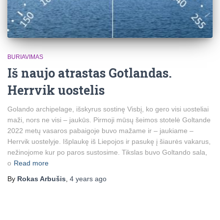
BURIAVIMAS
Iš naujo atrastas Gotlandas.
Herrvik uostelis
Golando archipelage, išskyrus sostinę Visbį, ko gero visi uosteliai
maži, nors ne visi – jaukūs. Pirmoji mūsų šeimos stotelė Goltande
2022 metų vasaros pabaigoje buvo mažame ir – jaukiame –
Herrvik uostelyje. Išplaukę iš Liepojos ir pasukę į šiaurės vakarus,
nežinojome kur po paros sustosime. Tikslas buvo Goltando sala,
o
Read more
By
Rokas Arbušis
,
4 years
ago