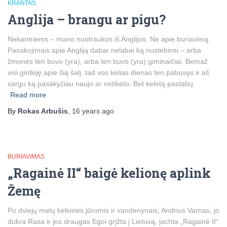
KRANTAS
Anglija – brangu ar pigu?
Nekantriems – mano nuotraukos iš Anglijos. Ne apie buriavimą.
Pasakojimais apie Angliją dabar nelabai ką nustebinsi – arba
žmonės ten buvo (yra), arba ten buvo (yra) giminaičiai. Bemaž
visi girdėję apie šią šalį, tad vos kelias dienas ten pabuvęs ir aš
vargu ką pasakyčiau naujo ar netikėto. Bet keletą pastabų
Read more
By
Rokas Arbušis
,
16 years
ago
BURIAVIMAS
„Ragainė II“ baigė kelionę aplink
Žemę
Po dviejų metų kelionės jūromis ir vandenynais, Andrius Varnas, jo
dukra Rasa ir jos draugas Egoi grįžta į Lietuvą, jachta „Ragainė II“