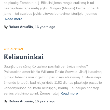
apiplaukę Žemės rutulį. Bičiuliai jiems rengia sutikimą ir tai
neabejotinai taps metų įvykių Mingės (Minijos) kaime. Ir ne tik
jame – tai svarbus įvykis Lituvos buriavimo istorijoje. Įdomus
Read more
By
Rokas Arbušis
,
16 years
ago
VANDENYNAI
Keliauninkai
Sugrįžo pas sūnų Ko galima pasiilgti per trejus metus?
Paklauskite amerikiečio Williamo Reido Stowe’o. Jis šį klausimą
girdėjo labai dažnai ir gal turi paruošęs atsakymą. O klausinėjo
žmonės jo todėl, kad niujorkietis 1152 dienas plaukiojo pasaulio
vandenynuose nei karto neišlipęs į krantą. Tai naujas nonstop
serijos plaukimo aplink Žemės rutulį
Read more
By
Rokas Arbušis
,
16 years
ago