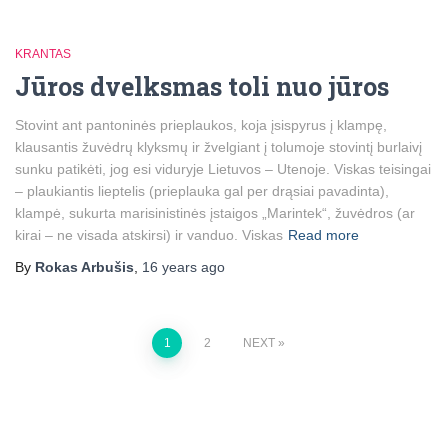
KRANTAS
Jūros dvelksmas toli nuo jūros
Stovint ant pantoninės prieplaukos, koja įsispyrus į klampę,
klausantis žuvėdrų klyksmų ir žvelgiant į tolumoje stovintį burlaivį
sunku patikėti, jog esi viduryje Lietuvos – Utenoje. Viskas teisingai
– plaukiantis lieptelis (prieplauka gal per drąsiai pavadinta),
klampė, sukurta marisinistinės įstaigos „Marintek“, žuvėdros (ar
kirai – ne visada atskirsi) ir vanduo. Viskas
Read more
By
Rokas Arbušis
,
16 years
ago
Posts
1
2
NEXT
pagination