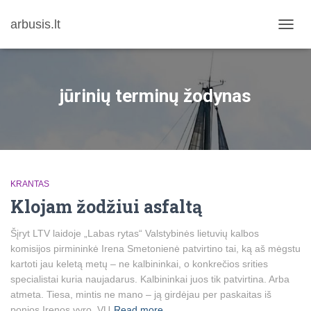
arbusis.lt
TOGG
NAVIG
jūrinių terminų žodynas
KRANTAS
Klojam žodžiui asfaltą
Šįryt LTV laidoje „Labas rytas“ Valstybinės lietuvių kalbos
komisijos pirmininkė Irena Smetonienė patvirtino tai, ką aš mėgstu
kartoti jau keletą metų – ne kalbininkai, o konkrečios srities
specialistai kuria naujadarus. Kalbininkai juos tik patvirtina. Arba
atmeta. Tiesa, mintis ne mano – ją girdėjau per paskaitas iš
ponios Irenos vyro, VU
Read more