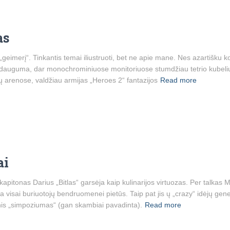
as
 „geimerį“. Tinkantis temai iliustruoti, bet ne apie mane. Nes azartišku
r dauguma, dar monochrominiuose monitoriuose stumdžiau tetrio kubelius. 
ų arenose, valdžiau armijas „Heroes 2“ fantazijos
Read more
ai
pitonas Darius „Bitlas“ garsėja kaip kulinarijos virtuozas. Per talkas Min
a visai buriuotojų bendruomenei pietūs. Taip pat jis ų „crazy“ idėjų gener
rinis „simpoziumas“ (gan skambiai pavadinta).
Read more