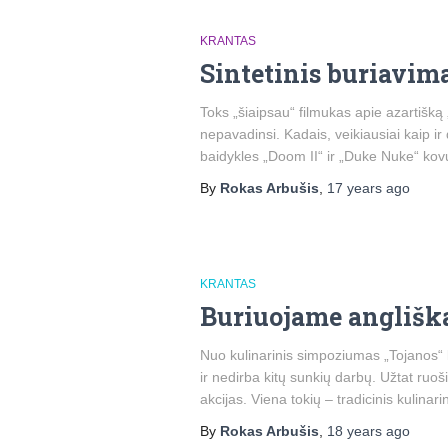
KRANTAS
Sintetinis buriavim
Toks „šiaipsau“ filmukas apie azartišką
nepavadinsi. Kadais, veikiausiai kaip i
baidykles „Doom II“ ir „Duke Nuke“ kov
By
Rokas Arbušis
,
17 years
ago
KRANTAS
Buriuojame anglišk
Nuo kulinarinis simpoziumas „Tojanos“ ka
ir nedirba kitų sunkių darbų. Užtat ruoši
akcijas. Viena tokių – tradicinis kulina
By
Rokas Arbušis
,
18 years
ago