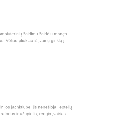
 kompiuterinių žaidimu žaidėju manęs
Vėliau pliekiau iš įvairių ginklų į
ijos jachktlube, jis nenešioja lieptelių
atorius ir užupietis, rengia įvairias