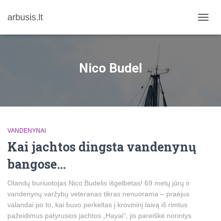
arbusis.lt
TOGG
NAVIG
Nico Budel
VANDENYNAI
Kai jachtos dingsta vandenynų
bangose…
Olandų buriuotojas Nico Budelis išgelbėtas! 69 metų jūrų ir
vandenynų varžybų veteranas tikras nenuorama – praėjus
valandai po to, kai buvo perkeltas į krovininį laivą iš rimtus
pažeidimus patyrusios jachtos „Hayai“, jis pareiškė norintys