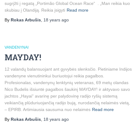
sugrįžti į regatą „Portimão Global Ocean Race“ . „Man reikia kuo
skubiau į Olandiją. Reikia įsigyti
Read more
By
Rokas Arbušis
,
18 years
ago
VANDENYNAI
MAYDAY!
12 valandų balansuojant ant gyvybės slenksčio. Pietiniame Indijos
vandenyne vienutininkui buriuotojui reikia pagalbos.
Profesionalas, vandenynų lenktynių veteranas, 69 metų olandas
Nico Budelis išsiuntė pagalbos šaukinį MAYDAY! ir aktyvavo savo
jachtos „Hayai“ avarinę per palydovinę radijo ryšių sistemą
veikiančią plūduriuojančią radijo bują, nurodančią nelaimės vietą,
– EPIRB. Artimiausia sausuma nuo nelaimės
Read more
By
Rokas Arbušis
,
18 years
ago