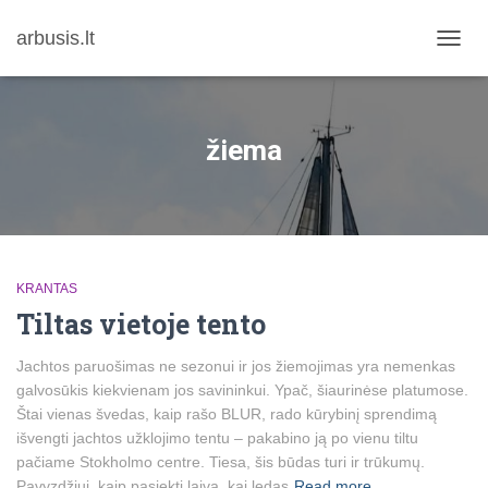
arbusis.lt
TOGG
NAVIG
žiema
KRANTAS
Tiltas vietoje tento
Jachtos paruošimas ne sezonui ir jos žiemojimas yra nemenkas
galvosūkis kiekvienam jos savininkui. Ypač, šiaurinėse platumose.
Štai vienas švedas, kaip rašo BLUR, rado kūrybinį sprendimą
išvengti jachtos užklojimo tentu – pakabino ją po vienu tiltu
pačiame Stokholmo centre. Tiesa, šis būdas turi ir trūkumų.
Pavyzdžiui, kaip pasiekti laivą, kai ledas
Read more