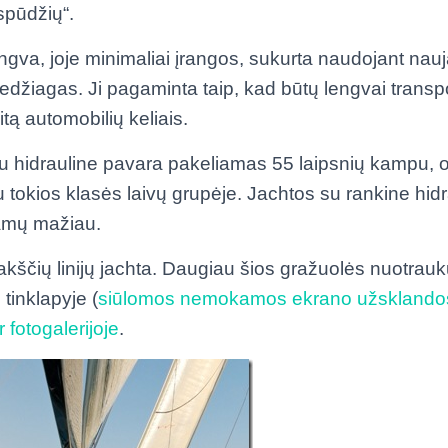
spūdžių“.
ngva, joje minimaliai įrangos, sukurta naudojant nau
medžiagas. Ji pagaminta taip, kad būtų lengvai transp
itą automobilių keliais.
su hidrauline pavara pakeliamas 55 laipsnių kampu, o
 tokios klasės laivų grupėje. Jachtos su rankine hidra
ramų mažiau.
rakščių linijų jachta. Daugiau šios gražuolės nuotrauk
 tinklapyje (
siūlomos nemokamos ekrano užsklando
r fotogalerijoje
.