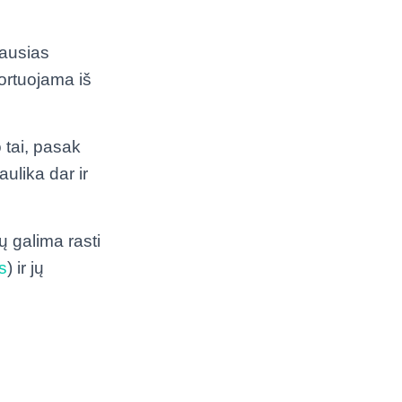
jausias
ortuojama iš
 tai, pasak
ulika dar ir
ų galima rasti
s
) ir jų