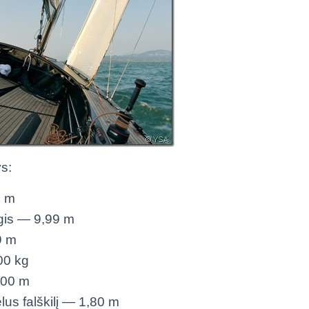
s:
5 m
ilgis — 9,99 m
9 m
00 kg
,00 m
lus falškilį — 1,80 m