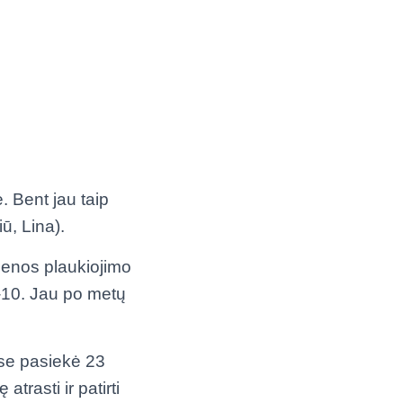
. Bent jau taip
ū, Lina).
ienos plaukiojimo
A-10. Jau po metų
ose pasiekė 23
atrasti ir patirti