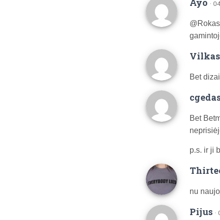
Ayo
· 0
@Rokas A
gaminto
Vilka
Bet diza
cgeda
Bet Betme
neprisiė
p.s. ir j
Thirte
nu naujo
Pijus
·