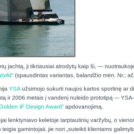
ų jachtą, ji tikriausiai atrodytų kaip ši, — nuotraukoje
World“
(spausdintas variantas, balandžio mėn. Nr.; ači
nija
YSA
užsimojo sukurti naujos kartos sportinę ar d
htą ir 2006 metais į vandenį nuleido prototipą -– YS
„Golden IF Design Award“
apdovanojimą.
ėjai lenktyniavo keletoje tarptautinių varžybų, o vien
teigia gamintojaii, jie nori „suteikti klientams galimybę 