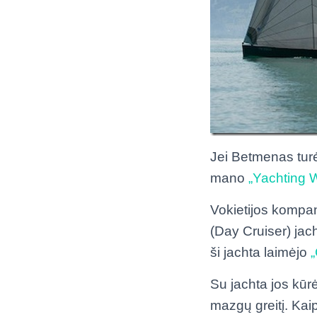
Jei Betmenas turėt
mano
„Yachting 
Vokietijos kompa
(Day Cruiser) jac
ši jachta laimėjo
Su jachta jos kūr
mazgų greitį. Kaip 