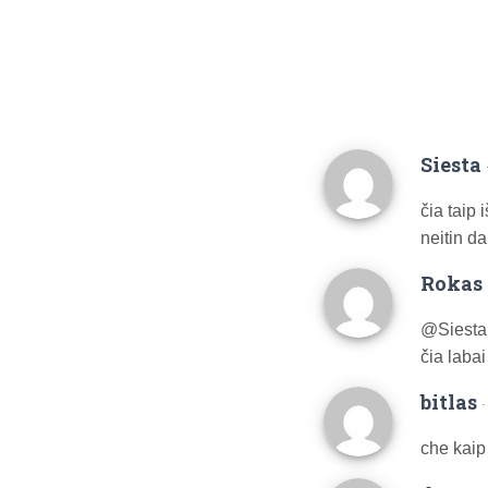
Siesta
čia taip
neitin da
Rokas 
@Siesta
čia labai
bitlas
che kaip