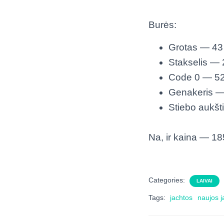
Burės:
Grotas — 43
Stakselis —
Code 0 — 5
Genakeris 
Stiebo aukš
Na, ir kaina — 1
Categories:
LAIVAI
Tags:
jachtos
naujos j