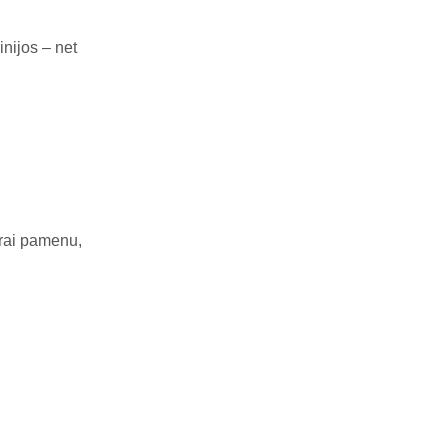
nijos – net
gerai pamenu,