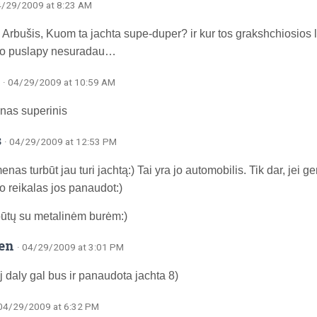
4/29/2009 at 8:23 AM
rbušis, Kuom ta jachta supe-duper? ir kur tos grakshchiosios li
jo puslapy nesuradau…
s
· 04/29/2009 at 10:59 AM
inas superinis
s
· 04/29/2009 at 12:53 PM
nas turbūt jau turi jachtą:) Tai yra jo automobilis. Tik dar, jei 
jo reikalas jos panaudot:)
i būtų su metalinėm burėm:)
en
· 04/29/2009 at 3:01 PM
j daly gal bus ir panaudota jachta 8)
 04/29/2009 at 6:32 PM