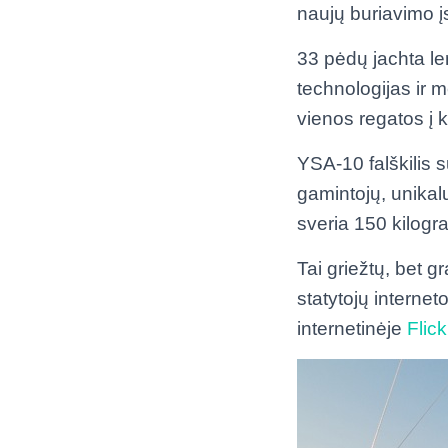
naujų buriavimo į
33 pėdų jachta le
technologijas ir 
vienos regatos į k
YSA-10 falškilis 
gamintojų, unikalu
sveria 150 kilog
Tai griežtų, bet g
statytojų interneto
internetinėje
Flick