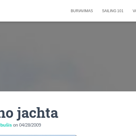
BURIAVIMAS
SAILING 101
V
o jachta
bušis
on
04/28/2009