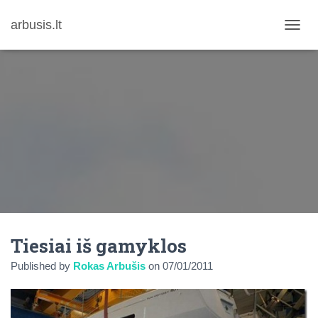
arbusis.lt
T
O
G
G
L
E
N
A
V
I
G
A
T
I
O
N
Tiesiai iš gamyklos
Published by
Rokas Arbušis
on
07/01/2011