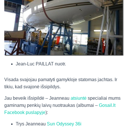
Jean-Luc PAILLAT nuotr.
Visada svajojau pamatyti gamykloje statomas jachtas. Ir
tikiu, kad svajonė išsipildys.
Jau beveik išsipildė – Jeanneau
atsiuntė
specialiai mums
gaminamų penkių laivų nuotraukas (albumai –
Gosail.lt
Facebook puslapyje
):
Trys Jeanneau
Sun Odyssey 36i