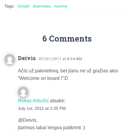
Tags:
Gosail
Jeanneau
nuoma
6 Comments
Deivis
· 07/01/2011 at 8:34 AM
Ačiū už pakvietimą, bet įtariu ne už gražias akis
“Welcome on board !”:D
Rokas Arbušis
atsakė:
July 1st, 2011 at 2:35 PM
@Deivis,
įtarimus labai lengva patikrinti :)