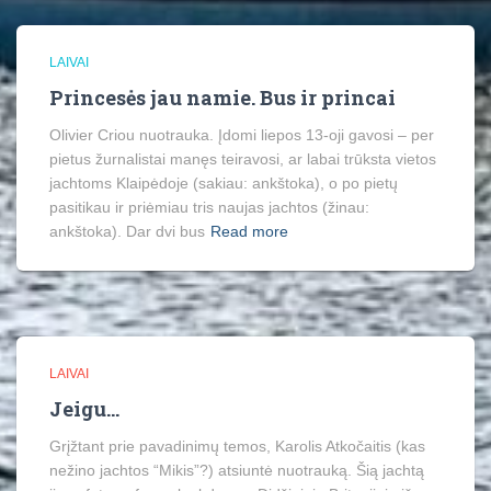
LAIVAI
Princesės jau namie. Bus ir princai
Olivier Criou nuotrauka. Įdomi liepos 13-oji gavosi – per
pietus žurnalistai manęs teiravosi, ar labai trūksta vietos
jachtoms Klaipėdoje (sakiau: ankštoka), o po pietų
pasitikau ir priėmiau tris naujas jachtos (žinau:
ankštoka). Dar dvi bus
Read more
LAIVAI
Jeigu…
Grįžtant prie pavadinimų temos, Karolis Atkočaitis (kas
nežino jachtos “Mikis”?) atsiuntė nuotrauką. Šią jachtą