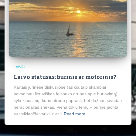
LAIVAI
Laivo statusas: burinis ar motorinis?
Kartais jūrinėse diskusijose (aš čia taip skambiai
pavadinau lietuviškas feisbuko grupes apie buriavimą)
kyla klausimų, kurie atrodo paprasti, bet dažnai nuveda į
neracionalias šnekas. Viena tokių temų – burinė jachta
su veikiančiu varikliu: ar ji
Read more