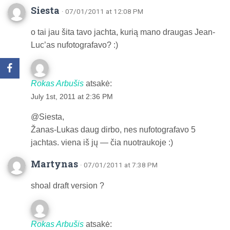
Siesta
· 07/01/2011 at 12:08 PM
o tai jau šita tavo jachta, kurią mano draugas Jean-
Luc’as nufotografavo? :)
Rokas Arbušis
atsakė:
July 1st, 2011 at 2:36 PM
@Siesta,
Žanas-Lukas daug dirbo, nes nufotografavo 5
jachtas. viena iš jų — čia nuotraukoje :)
Martynas
· 07/01/2011 at 7:38 PM
shoal draft version ?
Rokas Arbušis
atsakė: